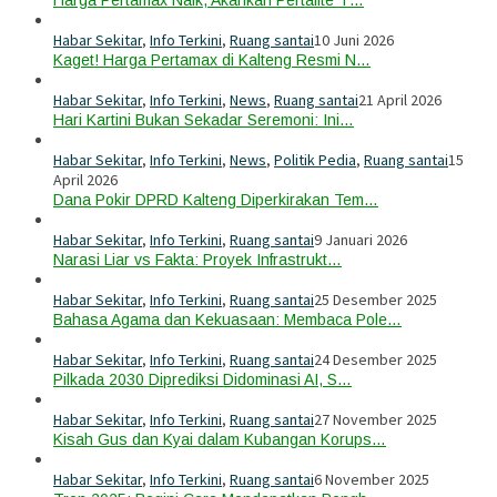
Habar Sekitar
,
Info Terkini
,
Ruang santai
10 Juni 2026
Kaget! Harga Pertamax di Kalteng Resmi N…
Habar Sekitar
,
Info Terkini
,
News
,
Ruang santai
21 April 2026
Hari Kartini Bukan Sekadar Seremoni: Ini…
Habar Sekitar
,
Info Terkini
,
News
,
Politik Pedia
,
Ruang santai
15
April 2026
Dana Pokir DPRD Kalteng Diperkirakan Tem…
Habar Sekitar
,
Info Terkini
,
Ruang santai
9 Januari 2026
Narasi Liar vs Fakta: Proyek Infrastrukt…
Habar Sekitar
,
Info Terkini
,
Ruang santai
25 Desember 2025
Bahasa Agama dan Kekuasaan: Membaca Pole…
Habar Sekitar
,
Info Terkini
,
Ruang santai
24 Desember 2025
Pilkada 2030 Diprediksi Didominasi AI, S…
Habar Sekitar
,
Info Terkini
,
Ruang santai
27 November 2025
Kisah Gus dan Kyai dalam Kubangan Korups…
Habar Sekitar
,
Info Terkini
,
Ruang santai
6 November 2025