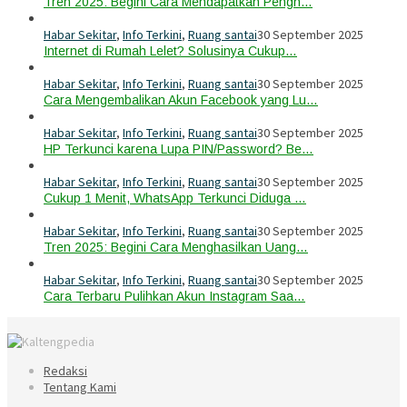
Tren 2025: Begini Cara Mendapatkan Pengh…
Habar Sekitar
,
Info Terkini
,
Ruang santai
30 September 2025
Internet di Rumah Lelet? Solusinya Cukup…
Habar Sekitar
,
Info Terkini
,
Ruang santai
30 September 2025
Cara Mengembalikan Akun Facebook yang Lu…
Habar Sekitar
,
Info Terkini
,
Ruang santai
30 September 2025
HP Terkunci karena Lupa PIN/Password? Be…
Habar Sekitar
,
Info Terkini
,
Ruang santai
30 September 2025
Cukup 1 Menit, WhatsApp Terkunci Diduga …
Habar Sekitar
,
Info Terkini
,
Ruang santai
30 September 2025
Tren 2025: Begini Cara Menghasilkan Uang…
Habar Sekitar
,
Info Terkini
,
Ruang santai
30 September 2025
Cara Terbaru Pulihkan Akun Instagram Saa…
Redaksi
Tentang Kami