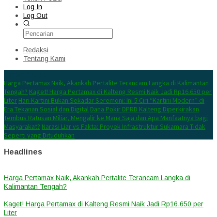
Log In
Log Out
Redaksi
Tentang Kami
Konten Spesial
Harga Pertamax Naik, Akankah Pertalite Terancam Langka di Kalimantan
Tengah?
Kaget! Harga Pertamax di Kalteng Resmi Naik Jadi Rp16.650 per
Liter
Hari Kartini Bukan Sekadar Seremoni: Ini 5 Ciri “Kartini Modern” di
Era Tekanan Sosial dan Digital
Dana Pokir DPRD Kalteng Diperkirakan
Tembus Ratusan Miliar, Mengalir ke Mana Saja dan Apa Manfaatnya bagi
Masyarakat?
Narasi Liar vs Fakta: Proyek Infrastruktur Sukamara Tidak
Seperti yang Dituduhkan
Headlines
Harga Pertamax Naik, Akankah Pertalite Terancam Langka di
Kalimantan Tengah?
Kaget! Harga Pertamax di Kalteng Resmi Naik Jadi Rp16.650 per
Liter