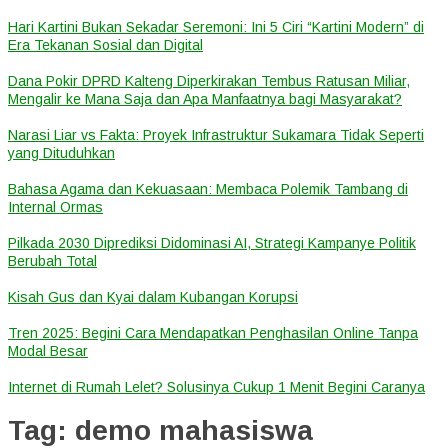
Hari Kartini Bukan Sekadar Seremoni: Ini 5 Ciri “Kartini Modern” di
Era Tekanan Sosial dan Digital
Dana Pokir DPRD Kalteng Diperkirakan Tembus Ratusan Miliar,
Mengalir ke Mana Saja dan Apa Manfaatnya bagi Masyarakat?
Narasi Liar vs Fakta: Proyek Infrastruktur Sukamara Tidak Seperti
yang Dituduhkan
Bahasa Agama dan Kekuasaan: Membaca Polemik Tambang di
Internal Ormas
Pilkada 2030 Diprediksi Didominasi AI, Strategi Kampanye Politik
Berubah Total
Kisah Gus dan Kyai dalam Kubangan Korupsi
Tren 2025: Begini Cara Mendapatkan Penghasilan Online Tanpa
Modal Besar
Internet di Rumah Lelet? Solusinya Cukup 1 Menit Begini Caranya
Tag:
demo mahasiswa