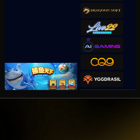
IDR
1,159,020.00
Gates of Olympus Super
Scatter