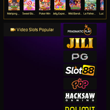
Mahjong Wins 3 – Black Scatter
Sweet Bonanza 2500
Poker Win
Jelly Express
Wild Bandito
Le Fisherman
Lucky Ne
Video Slots Popular