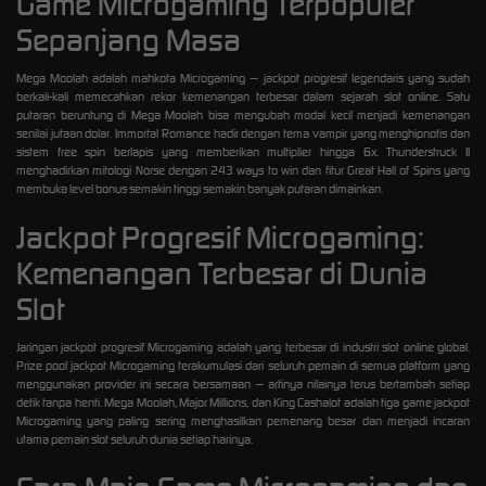
Game Microgaming Terpopuler
Sepanjang Masa
Mega Moolah adalah mahkota Microgaming — jackpot progresif legendaris yang sudah
berkali-kali memecahkan rekor kemenangan terbesar dalam sejarah slot online. Satu
putaran beruntung di Mega Moolah bisa mengubah modal kecil menjadi kemenangan
senilai jutaan dolar. Immortal Romance hadir dengan tema vampir yang menghipnotis dan
sistem free spin berlapis yang memberikan multiplier hingga 6x. Thunderstruck II
menghadirkan mitologi Norse dengan 243 ways to win dan fitur Great Hall of Spins yang
membuka level bonus semakin tinggi semakin banyak putaran dimainkan.
Jackpot Progresif Microgaming:
Kemenangan Terbesar di Dunia
Slot
Jaringan jackpot progresif Microgaming adalah yang terbesar di industri slot online global.
Prize pool jackpot Microgaming terakumulasi dari seluruh pemain di semua platform yang
menggunakan provider ini secara bersamaan — artinya nilainya terus bertambah setiap
detik tanpa henti. Mega Moolah, Major Millions, dan King Cashalot adalah tiga game jackpot
Microgaming yang paling sering menghasilkan pemenang besar dan menjadi incaran
utama pemain slot seluruh dunia setiap harinya.