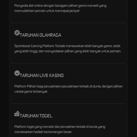
Penyedia slot online dengan beragam pilihan game menarik yang
memudahkan pemain untuk mencapai jackpot
TARUHAN OLAHRAGA
Sportsbook Gaming Platform Terbaik menawarkan lebih banyak game, odds
yang lebih tinggi, dan menyediakan pilihan yang lebih banyak untuk pemain.
TARUHAN LIVE KASINO
Platform Pilihan bagi perusahaan-perusahaan terbaik di dunia, dengan pilihan
variasi game terbanyak
TARUHAN TOGEL
Platform togel yang menarik dari perusahan terbaik di dunia yang
menawarkan hadiah kemenangan besar