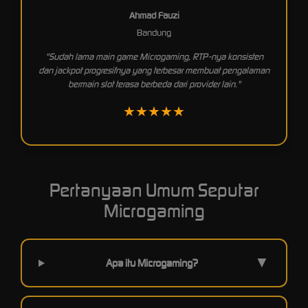
Ahmad Fauzi
Bandung
"Sudah lama main game Microgaming, RTP-nya konsisten
dan jackpot progresifnya yang terbesar membuat pengalaman
bermain slot terasa berbeda dari provider lain."
★★★★★
Pertanyaan Umum Seputar
Microgaming
▼
Apa itu Microgaming?