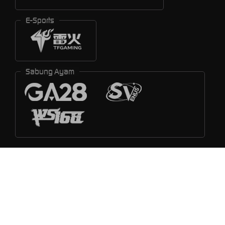
E-Sports
Sabung Ayam