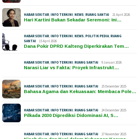
HABAR SEKITAR
,
INFO TERKINI
,
NEWS
,
RUANG SANTAI
21 April 2026
Hari Kartini Bukan Sekadar Seremoni: Ini…
HABAR SEKITAR
,
INFO TERKINI
,
NEWS
,
POLITIK PEDIA
,
RUANG
SANTAI
15 April 2026
Dana Pokir DPRD Kalteng Diperkirakan Tem…
HABAR SEKITAR
,
INFO TERKINI
,
RUANG SANTAI
9 Januari 2026
Narasi Liar vs Fakta: Proyek Infrastrukt…
HABAR SEKITAR
,
INFO TERKINI
,
RUANG SANTAI
25 Desember 2025
Bahasa Agama dan Kekuasaan: Membaca Pole…
HABAR SEKITAR
,
INFO TERKINI
,
RUANG SANTAI
24 Desember 2025
Pilkada 2030 Diprediksi Didominasi AI, S…
HABAR SEKITAR
,
INFO TERKINI
,
RUANG SANTAI
27 November 2025