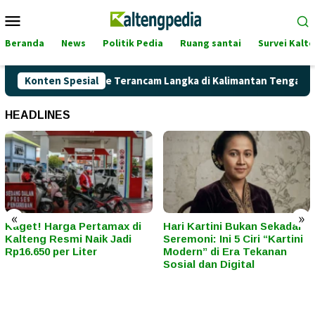
Loncat
Menu
ke
Mobile
konten
Beranda
News
Politik Pedia
Ruang santai
Survei Kalt
 Akankah Pertalite Terancam Langka di Kalimantan Tengah?
Konten Spesial
HEADLINES
«
»
Kaget! Harga Pertamax di
Hari Kartini Bukan Sekadar
Kalteng Resmi Naik Jadi
Seremoni: Ini 5 Ciri “Kartini
Rp16.650 per Liter
Modern” di Era Tekanan
Sosial dan Digital