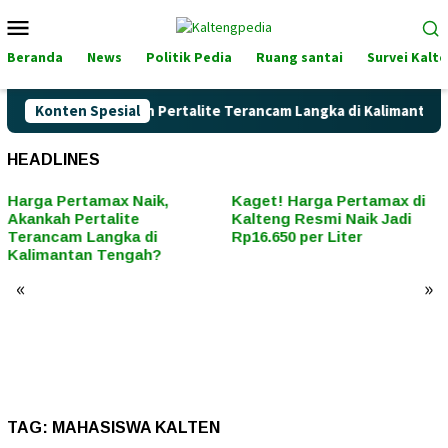
Loncat
Menu
ke
Mobile
konten
Beranda
News
Politik Pedia
Ruang santai
Survei Kalt
tamax Naik, Akankah Pertalite Terancam Langka di Kalimantan T
Konten Spesial
HEADLINES
Harga Pertamax Naik,
Kaget! Harga Pertamax di
Akankah Pertalite
Kalteng Resmi Naik Jadi
Terancam Langka di
Rp16.650 per Liter
Kalimantan Tengah?
«
»
TAG:
MAHASISWA KALTEN