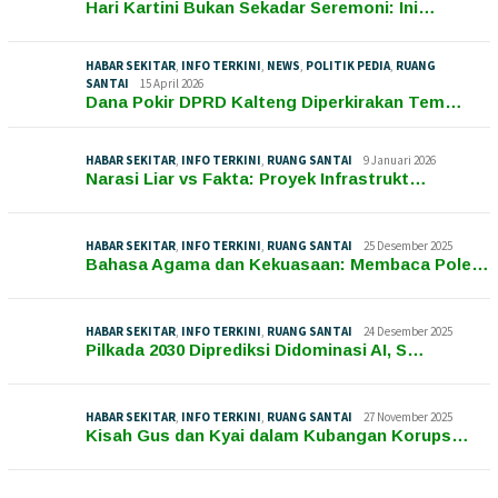
Hari Kartini Bukan Sekadar Seremoni: Ini…
HABAR SEKITAR
,
INFO TERKINI
,
NEWS
,
POLITIK PEDIA
,
RUANG
SANTAI
15 April 2026
Dana Pokir DPRD Kalteng Diperkirakan Tem…
HABAR SEKITAR
,
INFO TERKINI
,
RUANG SANTAI
9 Januari 2026
Narasi Liar vs Fakta: Proyek Infrastrukt…
HABAR SEKITAR
,
INFO TERKINI
,
RUANG SANTAI
25 Desember 2025
Bahasa Agama dan Kekuasaan: Membaca Pole…
HABAR SEKITAR
,
INFO TERKINI
,
RUANG SANTAI
24 Desember 2025
Pilkada 2030 Diprediksi Didominasi AI, S…
HABAR SEKITAR
,
INFO TERKINI
,
RUANG SANTAI
27 November 2025
Kisah Gus dan Kyai dalam Kubangan Korups…