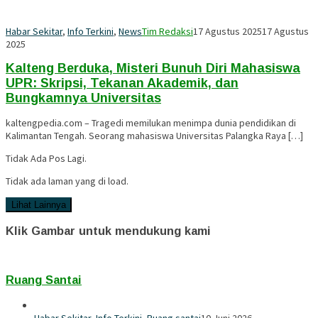
Habar Sekitar
,
Info Terkini
,
News
Tim Redaksi
17 Agustus 2025
17 Agustus
2025
Kalteng Berduka, Misteri Bunuh Diri Mahasiswa
UPR: Skripsi, Tekanan Akademik, dan
Bungkamnya Universitas
kaltengpedia.com – Tragedi memilukan menimpa dunia pendidikan di
Kalimantan Tengah. Seorang mahasiswa Universitas Palangka Raya […]
Tidak Ada Pos Lagi.
Tidak ada laman yang di load.
Lihat Lainnya
Klik Gambar untuk mendukung kami
Ruang Santai
Habar Sekitar
,
Info Terkini
,
Ruang santai
10 Juni 2026