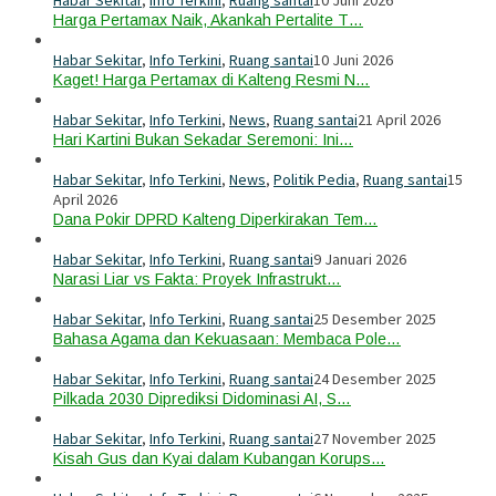
Harga Pertamax Naik, Akankah Pertalite T…
Habar Sekitar
,
Info Terkini
,
Ruang santai
10 Juni 2026
Kaget! Harga Pertamax di Kalteng Resmi N…
Habar Sekitar
,
Info Terkini
,
News
,
Ruang santai
21 April 2026
Hari Kartini Bukan Sekadar Seremoni: Ini…
Habar Sekitar
,
Info Terkini
,
News
,
Politik Pedia
,
Ruang santai
15
April 2026
Dana Pokir DPRD Kalteng Diperkirakan Tem…
Habar Sekitar
,
Info Terkini
,
Ruang santai
9 Januari 2026
Narasi Liar vs Fakta: Proyek Infrastrukt…
Habar Sekitar
,
Info Terkini
,
Ruang santai
25 Desember 2025
Bahasa Agama dan Kekuasaan: Membaca Pole…
Habar Sekitar
,
Info Terkini
,
Ruang santai
24 Desember 2025
Pilkada 2030 Diprediksi Didominasi AI, S…
Habar Sekitar
,
Info Terkini
,
Ruang santai
27 November 2025
Kisah Gus dan Kyai dalam Kubangan Korups…