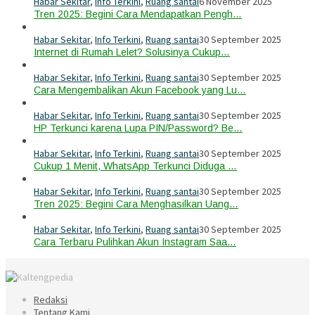
Habar Sekitar
,
Info Terkini
,
Ruang santai
6 November 2025
Tren 2025: Begini Cara Mendapatkan Pengh…
Habar Sekitar
,
Info Terkini
,
Ruang santai
30 September 2025
Internet di Rumah Lelet? Solusinya Cukup…
Habar Sekitar
,
Info Terkini
,
Ruang santai
30 September 2025
Cara Mengembalikan Akun Facebook yang Lu…
Habar Sekitar
,
Info Terkini
,
Ruang santai
30 September 2025
HP Terkunci karena Lupa PIN/Password? Be…
Habar Sekitar
,
Info Terkini
,
Ruang santai
30 September 2025
Cukup 1 Menit, WhatsApp Terkunci Diduga …
Habar Sekitar
,
Info Terkini
,
Ruang santai
30 September 2025
Tren 2025: Begini Cara Menghasilkan Uang…
Habar Sekitar
,
Info Terkini
,
Ruang santai
30 September 2025
Cara Terbaru Pulihkan Akun Instagram Saa…
Redaksi
Tentang Kami