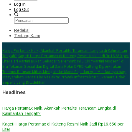
Log In
Log Out
Redaksi
Tentang Kami
Konten Spesial
Harga Pertamax Naik, Akankah Pertalite Terancam Langka di Kalimantan
Tengah?
Kaget! Harga Pertamax di Kalteng Resmi Naik Jadi Rp16.650 per
Liter
Hari Kartini Bukan Sekadar Seremoni: Ini 5 Ciri “Kartini Modern” di
Era Tekanan Sosial dan Digital
Dana Pokir DPRD Kalteng Diperkirakan
Tembus Ratusan Miliar, Mengalir ke Mana Saja dan Apa Manfaatnya bagi
Masyarakat?
Narasi Liar vs Fakta: Proyek Infrastruktur Sukamara Tidak
Seperti yang Dituduhkan
Headlines
Harga Pertamax Naik, Akankah Pertalite Terancam Langka di
Kalimantan Tengah?
Kaget! Harga Pertamax di Kalteng Resmi Naik Jadi Rp16.650 per
Liter