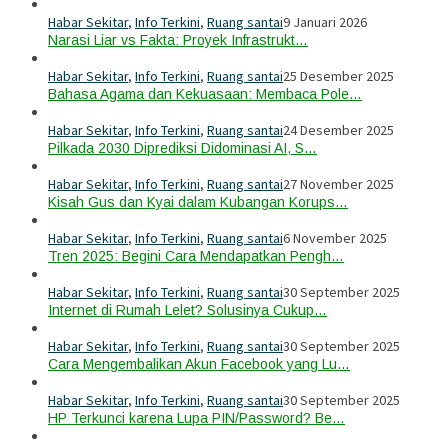
Habar Sekitar
,
Info Terkini
,
Ruang santai
9 Januari 2026
Narasi Liar vs Fakta: Proyek Infrastrukt…
Habar Sekitar
,
Info Terkini
,
Ruang santai
25 Desember 2025
Bahasa Agama dan Kekuasaan: Membaca Pole…
Habar Sekitar
,
Info Terkini
,
Ruang santai
24 Desember 2025
Pilkada 2030 Diprediksi Didominasi AI, S…
Habar Sekitar
,
Info Terkini
,
Ruang santai
27 November 2025
Kisah Gus dan Kyai dalam Kubangan Korups…
Habar Sekitar
,
Info Terkini
,
Ruang santai
6 November 2025
Tren 2025: Begini Cara Mendapatkan Pengh…
Habar Sekitar
,
Info Terkini
,
Ruang santai
30 September 2025
Internet di Rumah Lelet? Solusinya Cukup…
Habar Sekitar
,
Info Terkini
,
Ruang santai
30 September 2025
Cara Mengembalikan Akun Facebook yang Lu…
Habar Sekitar
,
Info Terkini
,
Ruang santai
30 September 2025
HP Terkunci karena Lupa PIN/Password? Be…