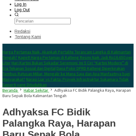
Log In
Log Out
Redaksi
Tentang Kami
Konten Spesial
Harga Pertamax Naik, Akankah Pertalite Terancam Langka di Kalimantan
Tengah?
Kaget! Harga Pertamax di Kalteng Resmi Naik Jadi Rp16.650 per
Liter
Hari Kartini Bukan Sekadar Seremoni: Ini 5 Ciri “Kartini Modern” di
Era Tekanan Sosial dan Digital
Dana Pokir DPRD Kalteng Diperkirakan
Tembus Ratusan Miliar, Mengalir ke Mana Saja dan Apa Manfaatnya bagi
Masyarakat?
Narasi Liar vs Fakta: Proyek Infrastruktur Sukamara Tidak
Seperti yang Dituduhkan
Beranda
Habar Sekitar
Adhyaksa FC Bidik Palangka Raya, Harapan
Baru Sepak Bola Kalimantan Tengah
Adhyaksa FC Bidik
Palangka Raya, Harapan
Baru Sepak Bola