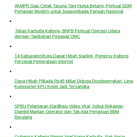
AKMPR Siap Cetak Taruna Tani Huma Betang, Perkuat SDM
Pertanian Modern untuk Swasembada Pangan Nasional
Tekan Karhutla Kalteng, BNPB Perkuat Operasi Udara
dengan Tambahan Pesawat OMC
14 Kabupaten/Kota Dapat Hibah Starlink, Pemprov Kalteng
Percepat Pemerataan Internet
Dana Hibah Pilkada Rp40 Miliar Diduga Diselewengkan, Lima
Komisioner KPU Kotim Jadi Tersangka
SPBU Pelantaran Klarifikasi Video Viral, Sebut Rekaman
Diambil Mantan Operator dan Tak Ada Pengisian BBM
Berulang
Gubernur Kalteng Pimpin Apel Siaga Karhutla, Ajak Ansor