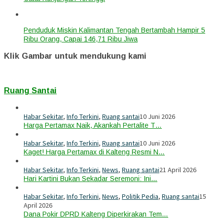
Penduduk Miskin Kalimantan Tengah Bertambah Hampir 5
Ribu Orang, Capai 146,71 Ribu Jiwa
Klik Gambar untuk mendukung kami
Ruang Santai
Habar Sekitar
,
Info Terkini
,
Ruang santai
10 Juni 2026
Harga Pertamax Naik, Akankah Pertalite T…
Habar Sekitar
,
Info Terkini
,
Ruang santai
10 Juni 2026
Kaget! Harga Pertamax di Kalteng Resmi N…
Habar Sekitar
,
Info Terkini
,
News
,
Ruang santai
21 April 2026
Hari Kartini Bukan Sekadar Seremoni: Ini…
Habar Sekitar
,
Info Terkini
,
News
,
Politik Pedia
,
Ruang santai
15
April 2026
Dana Pokir DPRD Kalteng Diperkirakan Tem…