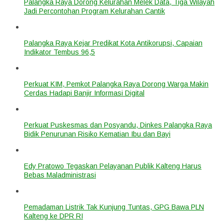
Palangka Raya Dorong Kelurahan Melek Data, Tiga Wilayah
Jadi Percontohan Program Kelurahan Cantik
Palangka Raya Kejar Predikat Kota Antikorupsi, Capaian
Indikator Tembus 96,5
Perkuat KIM, Pemkot Palangka Raya Dorong Warga Makin
Cerdas Hadapi Banjir Informasi Digital
Perkuat Puskesmas dan Posyandu, Dinkes Palangka Raya
Bidik Penurunan Risiko Kematian Ibu dan Bayi
Edy Pratowo Tegaskan Pelayanan Publik Kalteng Harus
Bebas Maladministrasi
Pemadaman Listrik Tak Kunjung Tuntas, GPG Bawa PLN
Kalteng ke DPR RI