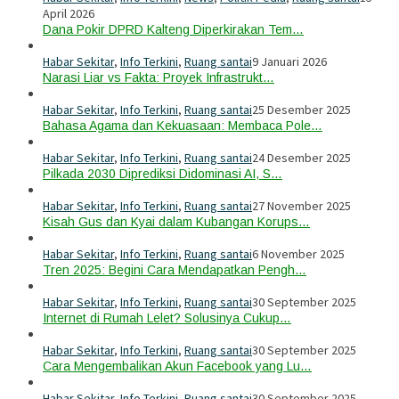
April 2026
Dana Pokir DPRD Kalteng Diperkirakan Tem…
Habar Sekitar
,
Info Terkini
,
Ruang santai
9 Januari 2026
Narasi Liar vs Fakta: Proyek Infrastrukt…
Habar Sekitar
,
Info Terkini
,
Ruang santai
25 Desember 2025
Bahasa Agama dan Kekuasaan: Membaca Pole…
Habar Sekitar
,
Info Terkini
,
Ruang santai
24 Desember 2025
Pilkada 2030 Diprediksi Didominasi AI, S…
Habar Sekitar
,
Info Terkini
,
Ruang santai
27 November 2025
Kisah Gus dan Kyai dalam Kubangan Korups…
Habar Sekitar
,
Info Terkini
,
Ruang santai
6 November 2025
Tren 2025: Begini Cara Mendapatkan Pengh…
Habar Sekitar
,
Info Terkini
,
Ruang santai
30 September 2025
Internet di Rumah Lelet? Solusinya Cukup…
Habar Sekitar
,
Info Terkini
,
Ruang santai
30 September 2025
Cara Mengembalikan Akun Facebook yang Lu…
Habar Sekitar
,
Info Terkini
,
Ruang santai
30 September 2025