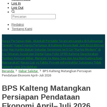
Log In
Log Out
Redaksi
Tentang Kami
Konten Spesial
Harga Pertamax Naik, Akankah Pertalite Terancam Langka di Kalimantan
Tengah?
Kaget! Harga Pertamax di Kalteng Resmi Naik Jadi Rp16.650 per
Liter
Hari Kartini Bukan Sekadar Seremoni: Ini 5 Ciri “Kartini Modern” di
Era Tekanan Sosial dan Digital
Dana Pokir DPRD Kalteng Diperkirakan
Tembus Ratusan Miliar, Mengalir ke Mana Saja dan Apa Manfaatnya bagi
Masyarakat?
Narasi Liar vs Fakta: Proyek Infrastruktur Sukamara Tidak
Seperti yang Dituduhkan
Beranda
Habar Sekitar
BPS Kalteng Matangkan Persiapan
Pendataan Ekonomi April–Juli 2026
BPS Kalteng Matangkan
Persiapan Pendataan
Ekonomi April–Juli 2026