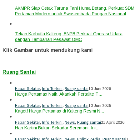
AKMPR Siap Cetak Taruna Tani Huma Betang, Perkuat SDM
Pertanian Modern untuk Swasembada Pangan Nasional
Tekan Karhutla Kalteng, BNPB Perkuat Operasi Udara
dengan Tambahan Pesawat OMC
Klik Gambar untuk mendukung kami
Ruang Santai
Habar Sekitar
,
Info Terkini
,
Ruang santai
10 Juni 2026
Harga Pertamax Naik, Akankah Pertalite T…
Habar Sekitar
,
Info Terkini
,
Ruang santai
10 Juni 2026
Kaget! Harga Pertamax di Kalteng Resmi N…
Habar Sekitar
,
Info Terkini
,
News
,
Ruang santai
21 April 2026
Hari Kartini Bukan Sekadar Seremoni: Ini…
Habar Sekitar
,
Info Terkini
,
News
,
Politik Pedia
,
Ruang santai
15