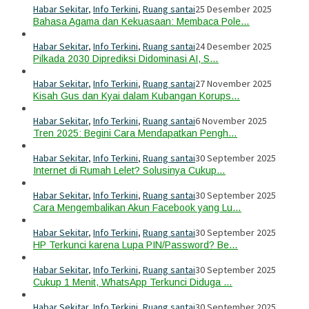
Habar Sekitar
,
Info Terkini
,
Ruang santai
25 Desember 2025
Bahasa Agama dan Kekuasaan: Membaca Pole…
Habar Sekitar
,
Info Terkini
,
Ruang santai
24 Desember 2025
Pilkada 2030 Diprediksi Didominasi AI, S…
Habar Sekitar
,
Info Terkini
,
Ruang santai
27 November 2025
Kisah Gus dan Kyai dalam Kubangan Korups…
Habar Sekitar
,
Info Terkini
,
Ruang santai
6 November 2025
Tren 2025: Begini Cara Mendapatkan Pengh…
Habar Sekitar
,
Info Terkini
,
Ruang santai
30 September 2025
Internet di Rumah Lelet? Solusinya Cukup…
Habar Sekitar
,
Info Terkini
,
Ruang santai
30 September 2025
Cara Mengembalikan Akun Facebook yang Lu…
Habar Sekitar
,
Info Terkini
,
Ruang santai
30 September 2025
HP Terkunci karena Lupa PIN/Password? Be…
Habar Sekitar
,
Info Terkini
,
Ruang santai
30 September 2025
Cukup 1 Menit, WhatsApp Terkunci Diduga …
Habar Sekitar
,
Info Terkini
,
Ruang santai
30 September 2025