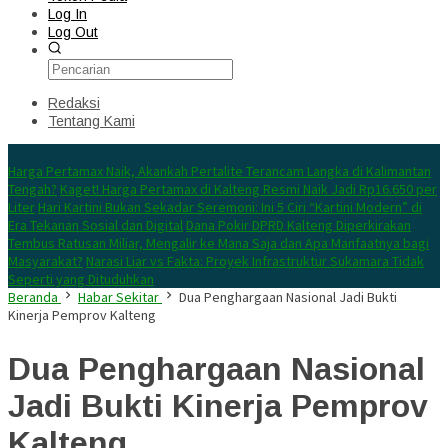
Log In
Log Out
Redaksi
Tentang Kami
Konten Spesial
Harga Pertamax Naik, Akankah Pertalite Terancam Langka di Kalimantan
Tengah?
Kaget! Harga Pertamax di Kalteng Resmi Naik Jadi Rp16.650 per
Liter
Hari Kartini Bukan Sekadar Seremoni: Ini 5 Ciri “Kartini Modern” di
Era Tekanan Sosial dan Digital
Dana Pokir DPRD Kalteng Diperkirakan
Tembus Ratusan Miliar, Mengalir ke Mana Saja dan Apa Manfaatnya bagi
Masyarakat?
Narasi Liar vs Fakta: Proyek Infrastruktur Sukamara Tidak
Seperti yang Dituduhkan
Beranda
Habar Sekitar
Dua Penghargaan Nasional Jadi Bukti
Kinerja Pemprov Kalteng
Dua Penghargaan Nasional
Jadi Bukti Kinerja Pemprov
Kalteng