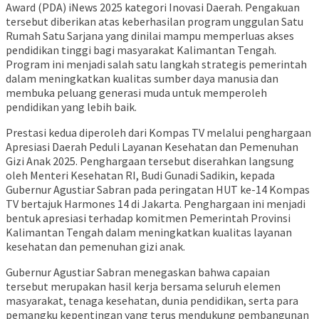
Award (PDA) iNews 2025 kategori Inovasi Daerah. Pengakuan
tersebut diberikan atas keberhasilan program unggulan Satu
Rumah Satu Sarjana yang dinilai mampu memperluas akses
pendidikan tinggi bagi masyarakat Kalimantan Tengah.
Program ini menjadi salah satu langkah strategis pemerintah
dalam meningkatkan kualitas sumber daya manusia dan
membuka peluang generasi muda untuk memperoleh
pendidikan yang lebih baik.
Prestasi kedua diperoleh dari Kompas TV melalui penghargaan
Apresiasi Daerah Peduli Layanan Kesehatan dan Pemenuhan
Gizi Anak 2025. Penghargaan tersebut diserahkan langsung
oleh Menteri Kesehatan RI,
Budi Gunadi Sadikin
, kepada
Gubernur Agustiar Sabran pada peringatan HUT ke-14 Kompas
TV bertajuk Harmones 14 di Jakarta. Penghargaan ini menjadi
bentuk apresiasi terhadap komitmen Pemerintah Provinsi
Kalimantan Tengah dalam meningkatkan kualitas layanan
kesehatan dan pemenuhan gizi anak.
Gubernur Agustiar Sabran menegaskan bahwa capaian
tersebut merupakan hasil kerja bersama seluruh elemen
masyarakat, tenaga kesehatan, dunia pendidikan, serta para
pemangku kepentingan yang terus mendukung pembangunan