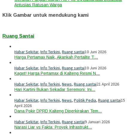
Antusias Ratusan Warga
Klik Gambar untuk mendukung kami
Ruang Santai
Habar Sekitar
,
Info Terkini
,
Ruang santai
10 Juni 2026
Harga Pertamax Naik, Akankah Pertalite T…
Habar Sekitar
,
Info Terkini
,
Ruang santai
10 Juni 2026
Kaget! Harga Pertamax di Kalteng Resmi N…
Habar Sekitar
,
Info Terkini
,
News
,
Ruang santai
21 April 2026
Hari Kartini Bukan Sekadar Seremoni: Ini…
Habar Sekitar
,
Info Terkini
,
News
,
Politik Pedia
,
Ruang santai
15
April 2026
Dana Pokir DPRD Kalteng Diperkirakan Tem…
Habar Sekitar
,
Info Terkini
,
Ruang santai
9 Januari 2026
Narasi Liar vs Fakta: Proyek Infrastrukt…