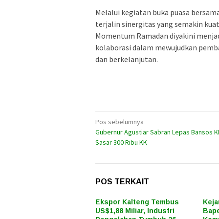
Melalui kegiatan buka puasa bersam
terjalin sinergitas yang semakin ku
Momentum Ramadan diyakini menjadi
kolaborasi dalam mewujudkan pemba
dan berkelanjutan.
Navigasi
Pos sebelumnya
Gubernur Agustiar Sabran Lepas Bansos 
pos
Sasar 300 Ribu KK
POS TERKAIT
Ekspor Kalteng Tembus
Keja
US$1,88 Miliar, Industri
Bape