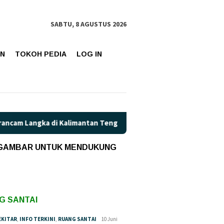
SABTU, 8 AGUSTUS 2026
AN
TOKOH PEDIA
LOG IN
ngka di Kalimantan Tengah?
Kaget! Harga Pertamax di Kal
 GAMBAR UNTUK MENDUKUNG
G SANTAI
EKITAR
,
INFO TERKINI
,
RUANG SANTAI
10 Juni