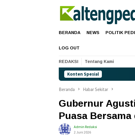
Loncat
ke
konten
BERANDA
NEWS
POLITIK PED
LOG OUT
REDAKSI
Tentang Kami
Konten Spesial
Beranda
Habar Sekitar
Gubernur Agusti
Puasa Bersama d
Admin Redaksi
2 Juni 2026