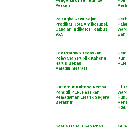
Pengolahan Tumbuh 26
Komp
Persen
Perl
Palangka Raya Kejar
Perk
Predikat Kota Antikorupsi,
Pala
Capaian Indikator Tembus
Warg
96,5
Banj
Edy Pratowo Tegaskan
Pema
Pelayanan Publik Kalteng
Kunj
Harus Bebas
PLN 
Maladministrasi
Gubernur Kalteng Kembali
Di T
Panggil PLN, Pastikan
Warg
Pemadaman Listrik Segera
Huku
Berakhir
Pena
HGU
Kasus Dana Hibah Rp40
Gube