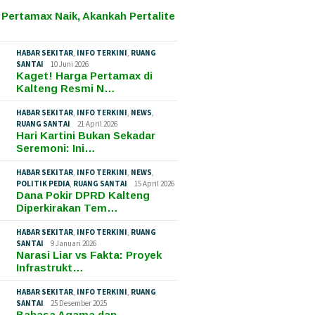
 Pertamax Naik, Akankah Pertalite
HABAR SEKITAR
,
INFO TERKINI
,
RUANG
SANTAI
10 Juni 2026
Kaget! Harga Pertamax di
Kalteng Resmi N…
HABAR SEKITAR
,
INFO TERKINI
,
NEWS
,
RUANG SANTAI
21 April 2026
Hari Kartini Bukan Sekadar
Seremoni: Ini…
HABAR SEKITAR
,
INFO TERKINI
,
NEWS
,
POLITIK PEDIA
,
RUANG SANTAI
15 April 2026
Dana Pokir DPRD Kalteng
Diperkirakan Tem…
HABAR SEKITAR
,
INFO TERKINI
,
RUANG
SANTAI
9 Januari 2026
Narasi Liar vs Fakta: Proyek
Infrastrukt…
HABAR SEKITAR
,
INFO TERKINI
,
RUANG
SANTAI
25 Desember 2025
Bahasa Agama dan