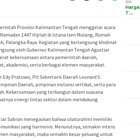
2026
Harga
T…
erintah Provinsi Kalimantan Tengah menggelar acara
Ramadan 1447 Hijriah di Istana Isen Mulang, Rumah
h, Palangka Raya. Kegiatan yang berlangsung khidmat
langsung oleh Gubernur Kalimantan Tengah Agustiar
at kebersamaan antara pemerintah daerah,
t, akademisi, serta berbagai elemen masyarakat.
ur Edy Pratowo, Plt Sekretaris Daerah Leonard S.
mpinan Daerah, pimpinan instansi vertikal, serta para
ah. Kebersamaan yang terbangun dalam suasana
atnya sinergi lintas sektor dalam mendukung
iar Sabran menegaskan bahwa silaturahmi memiliki
unikasi yang harmonis. Menurutnya, semakin intens
men masyarakat, maka semakin besar peluang untuk