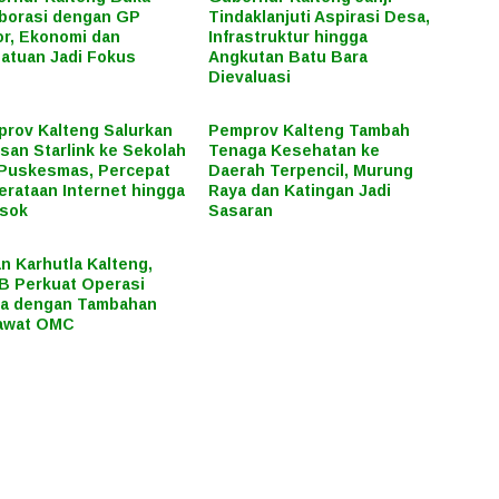
borasi dengan GP
Tindaklanjuti Aspirasi Desa,
r, Ekonomi dan
Infrastruktur hingga
atuan Jadi Fokus
Angkutan Batu Bara
Dievaluasi
rov Kalteng Salurkan
Pemprov Kalteng Tambah
san Starlink ke Sekolah
Tenaga Kesehatan ke
Puskesmas, Percepat
Daerah Terpencil, Murung
rataan Internet hingga
Raya dan Katingan Jadi
osok
Sasaran
n Karhutla Kalteng,
 Perkuat Operasi
ra dengan Tambahan
awat OMC