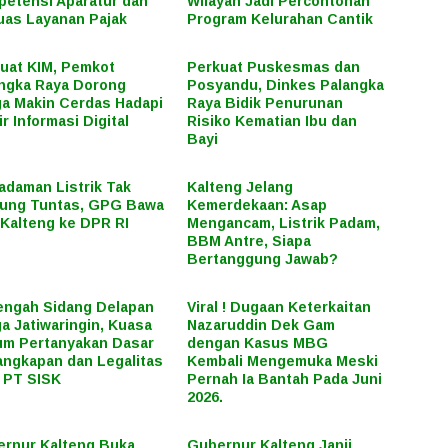
etensi Aparatur dan
Wilayah Jadi Percontohan
uas Layanan Pajak
Program Kelurahan Cantik
uat KIM, Pemkot
Perkuat Puskesmas dan
ngka Raya Dorong
Posyandu, Dinkes Palangka
a Makin Cerdas Hadapi
Raya Bidik Penurunan
ir Informasi Digital
Risiko Kematian Ibu dan
Bayi
daman Listrik Tak
Kalteng Jelang
ung Tuntas, GPG Bawa
Kemerdekaan: Asap
Kalteng ke DPR RI
Mengancam, Listrik Padam,
BBM Antre, Siapa
Bertanggung Jawab?
engah Sidang Delapan
Viral ! Dugaan Keterkaitan
a Jatiwaringin, Kuasa
Nazaruddin Dek Gam
m Pertanyakan Dasar
dengan Kasus MBG
ngkapan dan Legalitas
Kembali Mengemuka Meski
 PT SISK
Pernah Ia Bantah Pada Juni
2026.
rnur Kalteng Buka
Gubernur Kalteng Janji