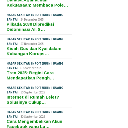
Kekuasaan: Membaca Pole…
HABAR SEKITAR
,
INFO TERKINI
,
RUANG
SANTAI
24 Desember 2025
Pilkada 2030 Diprediksi
Didominasi AI, S…
HABAR SEKITAR
,
INFO TERKINI
,
RUANG
SANTAI
27 November 2025
Kisah Gus dan Kyai dalam
Kubangan Korups…
HABAR SEKITAR
,
INFO TERKINI
,
RUANG
SANTAI
6 November 2025
Tren 2025: Begini Cara
Mendapatkan Pengh…
HABAR SEKITAR
,
INFO TERKINI
,
RUANG
SANTAI
30 September 2025
Internet di Rumah Lelet?
Solusinya Cukup…
HABAR SEKITAR
,
INFO TERKINI
,
RUANG
SANTAI
30 September 2025
Cara Mengembalikan Akun
Facebook yang Lu…