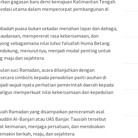
irkan gagasan baru demi kemajuan Kalimantan Tengah.
fondasi utama dalam mempercepat pembangunan di
ibadah puasa bukan sekadar menahan lapar dan dahaga,
udaraan, mempererat rasa kebersamaan, dan
g sebagaimana nilai luhur falsafah Huma Betang.
endukung, menurutnya, menjadi modal penting untuk
 maju dan sejahtera.
bulan suci Ramadan, acara dilanjutkan dengan
ecara simbolis kepada perwakilan panti asuhan di
jadi wujud nyata perhatian pemerintah daerah kepada
ligus memperkuat nilai kebersamaan dan kepedulian
siah Ramadan yang disampaikan penceramah asal
uddin Al-Banjari atau UAS Banjar. Tausiah tersebut
at keimanan, menjaga persatuan, dan mendoakan
makin berkah, maju, dan sejahtera.