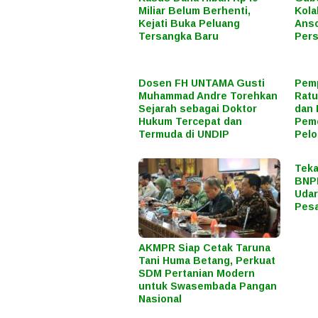
Miliar Belum Berhenti,
Kola
Kejati Buka Peluang
Anso
Tersangka Baru
Pers
Dosen FH UNTAMA Gusti
Pemp
Muhammad Andre Torehkan
Ratu
Sejarah sebagai Doktor
dan 
Hukum Tercepat dan
Peme
Termuda di UNDIP
Pel
Teka
BNPB
Uda
Pes
AKMPR Siap Cetak Taruna
Tani Huma Betang, Perkuat
SDM Pertanian Modern
untuk Swasembada Pangan
Nasional