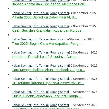
Bahasa Agama dan Kekuasaan: Membaca Pole…
Habar Sekitar
,
Info Terkini
,
Ruang santai
24 Desember 2025
Pilkada 2030 Diprediksi Didominasi AI, S…
Habar Sekitar
,
Info Terkini
,
Ruang santai
27 November 2025
Kisah Gus dan Kyai dalam Kubangan Korups…
Habar Sekitar
,
Info Terkini
,
Ruang santai
6 November 2025
Tren 2025: Begini Cara Mendapatkan Pengh…
Habar Sekitar
,
Info Terkini
,
Ruang santai
30 September 2025
Internet di Rumah Lelet? Solusinya Cukup…
Habar Sekitar
,
Info Terkini
,
Ruang santai
30 September 2025
Cara Mengembalikan Akun Facebook yang Lu…
Habar Sekitar
,
Info Terkini
,
Ruang santai
30 September 2025
HP Terkunci karena Lupa PIN/Password? Be…
Habar Sekitar
,
Info Terkini
,
Ruang santai
30 September 2025
Cukup 1 Menit, WhatsApp Terkunci Diduga …
Habar Sekitar
,
Info Terkini
,
Ruang santai
30 September 2025