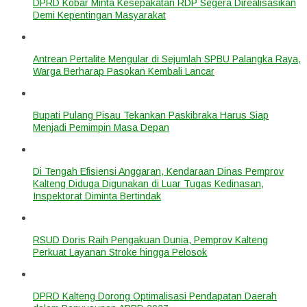
DPRD Kobar Minta Kesepakatan RDP Segera Direalisasikan
Demi Kepentingan Masyarakat
Antrean Pertalite Mengular di Sejumlah SPBU Palangka Raya,
Warga Berharap Pasokan Kembali Lancar
Bupati Pulang Pisau Tekankan Paskibraka Harus Siap
Menjadi Pemimpin Masa Depan
Di Tengah Efisiensi Anggaran, Kendaraan Dinas Pemprov
Kalteng Diduga Digunakan di Luar Tugas Kedinasan,
Inspektorat Diminta Bertindak
RSUD Doris Raih Pengakuan Dunia, Pemprov Kalteng
Perkuat Layanan Stroke hingga Pelosok
DPRD Kalteng Dorong Optimalisasi Pendapatan Daerah