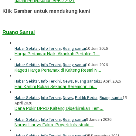
dalam Penyusunan APBD 2027
Klik Gambar untuk mendukung kami
Ruang Santai
Habar Sekitar
,
Info Terkini
,
Ruang santai
10 Juni 2026
Harga Pertamax Naik, Akankah Pertalite T…
Habar Sekitar
,
Info Terkini
,
Ruang santai
10 Juni 2026
Kaget! Harga Pertamax di Kalteng Resmi N…
Habar Sekitar
,
Info Terkini
,
News
,
Ruang santai
21 April 2026
Hari Kartini Bukan Sekadar Seremoni: Ini…
Habar Sekitar
,
Info Terkini
,
News
,
Politik Pedia
,
Ruang santai
15
April 2026
Dana Pokir DPRD Kalteng Diperkirakan Tem…
Habar Sekitar
,
Info Terkini
,
Ruang santai
9 Januari 2026
Narasi Liar vs Fakta: Proyek Infrastrukt…
Habar Sekitar
,
Info Terkini
,
Ruang santai
25 Desember 2025