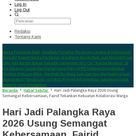
Log In
Log Out
Redaksi
Tentang Kami
Konten Spesial
Harga Pertamax Naik, Akankah Pertalite Terancam Langka di Kalimantan
Tengah?
Kaget! Harga Pertamax di Kalteng Resmi Naik Jadi Rp16.650 per
Liter
Hari Kartini Bukan Sekadar Seremoni: Ini 5 Ciri “Kartini Modern” di
Era Tekanan Sosial dan Digital
Dana Pokir DPRD Kalteng Diperkirakan
Tembus Ratusan Miliar, Mengalir ke Mana Saja dan Apa Manfaatnya bagi
Masyarakat?
Narasi Liar vs Fakta: Proyek Infrastruktur Sukamara Tidak
Seperti yang Dituduhkan
Beranda
Habar Sekitar
Hari Jadi Palangka Raya 2026 Usung
Semangat Kebersamaan, Fairid Tekankan Kekuatan Kolaborasi Warga
Hari Jadi Palangka Raya
2026 Usung Semangat
Kebersamaan, Fairid