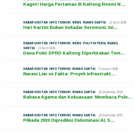
Kaget! Harga Pertamax di Kalteng Resmi N…
HABAR SEKITAR
,
INFO TERKINI
,
NEWS
,
RUANG SANTAI
21 April 2026
Hari Kartini Bukan Sekadar Seremoni: Ini…
HABAR SEKITAR
,
INFO TERKINI
,
NEWS
,
POLITIK PEDIA
,
RUANG
SANTAI
15 April 2026
Dana Pokir DPRD Kalteng Diperkirakan Tem…
HABAR SEKITAR
,
INFO TERKINI
,
RUANG SANTAI
9 Januari 2026
Narasi Liar vs Fakta: Proyek Infrastrukt…
HABAR SEKITAR
,
INFO TERKINI
,
RUANG SANTAI
25 Desember 2025
Bahasa Agama dan Kekuasaan: Membaca Pole…
HABAR SEKITAR
,
INFO TERKINI
,
RUANG SANTAI
24 Desember 2025
Pilkada 2030 Diprediksi Didominasi AI, S…