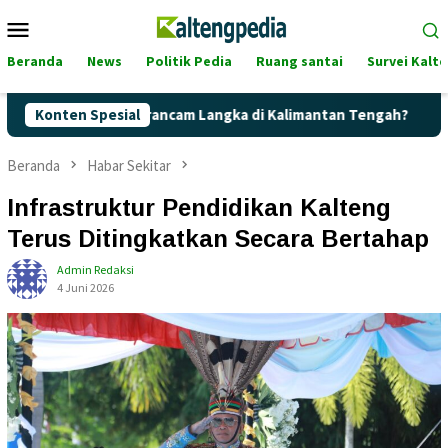
Loncat
Menu
ke
Mobile
konten
Beranda
News
Politik Pedia
Ruang santai
Survei Kalt
rtalite Terancam Langka di Kalimantan Tengah?
Konten Spesial
Kaget! H
Beranda
Habar Sekitar
Infrastruktur Pendidikan Kalteng
Terus Ditingkatkan Secara Bertahap
Admin Redaksi
4 Juni 2026