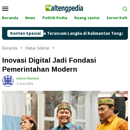
Loncat
Menu
ke
Mobile
konten
Beranda
News
Politik Pedia
Ruang santai
Survei Kalt
h Pertalite Terancam Langka di Kalimantan Tengah?
Konten Spesial
Kag
Beranda
Habar Sekitar
Inovasi Digital Jadi Fondasi
Pemerintahan Modern
Admin Redaksi
3 Juni 2026