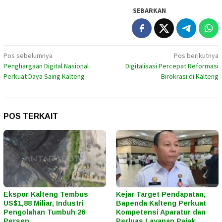
SEBARKAN
Navigasi
Pos sebelumnya
Pos berikutnya
Penghargaan Digital Nasional
Digitalisasi Percepat Reformasi
pos
Perkuat Daya Saing Kalteng
Birokrasi di Kalteng
POS TERKAIT
Ekspor Kalteng Tembus
Kejar Target Pendapatan,
US$1,88 Miliar, Industri
Bapenda Kalteng Perkuat
Pengolahan Tumbuh 26
Kompetensi Aparatur dan
Persen
Perluas Layanan Pajak