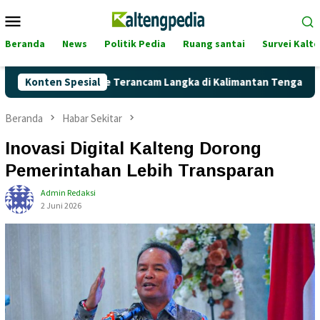
Loncat
Menu
ke
Mobile
konten
Beranda
News
Politik Pedia
Ruang santai
Survei Kalt
ah Pertalite Terancam Langka di Kalimantan Tengah?
Konten Spesial
Kag
Beranda
Habar Sekitar
Inovasi Digital Kalteng Dorong
Pemerintahan Lebih Transparan
Admin Redaksi
2 Juni 2026