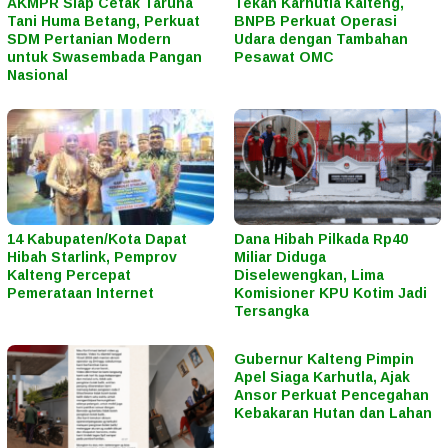
AKMPR Siap Cetak Taruna
Tekan Karhutla Kalteng,
Tani Huma Betang, Perkuat
BNPB Perkuat Operasi
SDM Pertanian Modern
Udara dengan Tambahan
untuk Swasembada Pangan
Pesawat OMC
Nasional
14 Kabupaten/Kota Dapat
Dana Hibah Pilkada Rp40
Hibah Starlink, Pemprov
Miliar Diduga
Kalteng Percepat
Diselewengkan, Lima
Pemerataan Internet
Komisioner KPU Kotim Jadi
Tersangka
Gubernur Kalteng Pimpin
Apel Siaga Karhutla, Ajak
Ansor Perkuat Pencegahan
Kebakaran Hutan dan Lahan