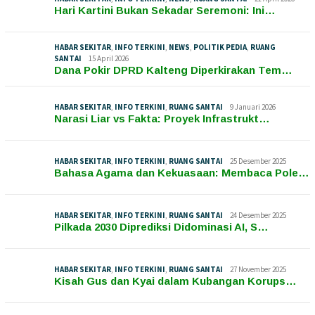
Hari Kartini Bukan Sekadar Seremoni: Ini…
HABAR SEKITAR
,
INFO TERKINI
,
NEWS
,
POLITIK PEDIA
,
RUANG
SANTAI
15 April 2026
Dana Pokir DPRD Kalteng Diperkirakan Tem…
HABAR SEKITAR
,
INFO TERKINI
,
RUANG SANTAI
9 Januari 2026
Narasi Liar vs Fakta: Proyek Infrastrukt…
HABAR SEKITAR
,
INFO TERKINI
,
RUANG SANTAI
25 Desember 2025
Bahasa Agama dan Kekuasaan: Membaca Pole…
HABAR SEKITAR
,
INFO TERKINI
,
RUANG SANTAI
24 Desember 2025
Pilkada 2030 Diprediksi Didominasi AI, S…
HABAR SEKITAR
,
INFO TERKINI
,
RUANG SANTAI
27 November 2025
Kisah Gus dan Kyai dalam Kubangan Korups…