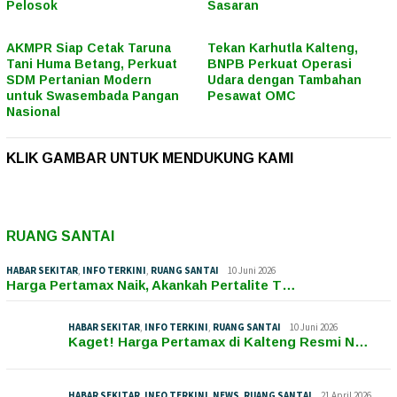
Pelosok
Sasaran
AKMPR Siap Cetak Taruna
Tekan Karhutla Kalteng,
Tani Huma Betang, Perkuat
BNPB Perkuat Operasi
SDM Pertanian Modern
Udara dengan Tambahan
untuk Swasembada Pangan
Pesawat OMC
Nasional
KLIK GAMBAR UNTUK MENDUKUNG KAMI
RUANG SANTAI
HABAR SEKITAR
,
INFO TERKINI
,
RUANG SANTAI
10 Juni 2026
Harga Pertamax Naik, Akankah Pertalite T…
HABAR SEKITAR
,
INFO TERKINI
,
RUANG SANTAI
10 Juni 2026
Kaget! Harga Pertamax di Kalteng Resmi N…
HABAR SEKITAR
,
INFO TERKINI
,
NEWS
,
RUANG SANTAI
21 April 2026