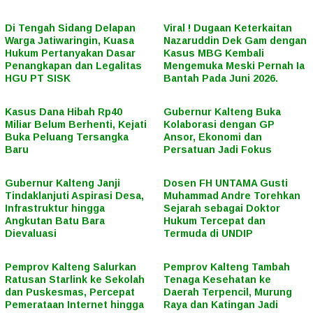
Di Tengah Sidang Delapan
Viral ! Dugaan Keterkaitan
Warga Jatiwaringin, Kuasa
Nazaruddin Dek Gam dengan
Hukum Pertanyakan Dasar
Kasus MBG Kembali
Penangkapan dan Legalitas
Mengemuka Meski Pernah Ia
HGU PT SISK
Bantah Pada Juni 2026.
Kasus Dana Hibah Rp40
Gubernur Kalteng Buka
Miliar Belum Berhenti, Kejati
Kolaborasi dengan GP
Buka Peluang Tersangka
Ansor, Ekonomi dan
Baru
Persatuan Jadi Fokus
Gubernur Kalteng Janji
Dosen FH UNTAMA Gusti
Tindaklanjuti Aspirasi Desa,
Muhammad Andre Torehkan
Infrastruktur hingga
Sejarah sebagai Doktor
Angkutan Batu Bara
Hukum Tercepat dan
Dievaluasi
Termuda di UNDIP
Pemprov Kalteng Salurkan
Pemprov Kalteng Tambah
Ratusan Starlink ke Sekolah
Tenaga Kesehatan ke
dan Puskesmas, Percepat
Daerah Terpencil, Murung
Pemerataan Internet hingga
Raya dan Katingan Jadi