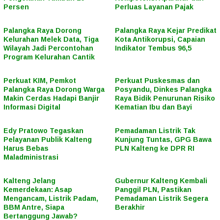
Persen
Perluas Layanan Pajak
Palangka Raya Dorong
Palangka Raya Kejar Predikat
Kelurahan Melek Data, Tiga
Kota Antikorupsi, Capaian
Wilayah Jadi Percontohan
Indikator Tembus 96,5
Program Kelurahan Cantik
Perkuat KIM, Pemkot
Perkuat Puskesmas dan
Palangka Raya Dorong Warga
Posyandu, Dinkes Palangka
Makin Cerdas Hadapi Banjir
Raya Bidik Penurunan Risiko
Informasi Digital
Kematian Ibu dan Bayi
Edy Pratowo Tegaskan
Pemadaman Listrik Tak
Pelayanan Publik Kalteng
Kunjung Tuntas, GPG Bawa
Harus Bebas
PLN Kalteng ke DPR RI
Maladministrasi
Kalteng Jelang
Gubernur Kalteng Kembali
Kemerdekaan: Asap
Panggil PLN, Pastikan
Mengancam, Listrik Padam,
Pemadaman Listrik Segera
BBM Antre, Siapa
Berakhir
Bertanggung Jawab?