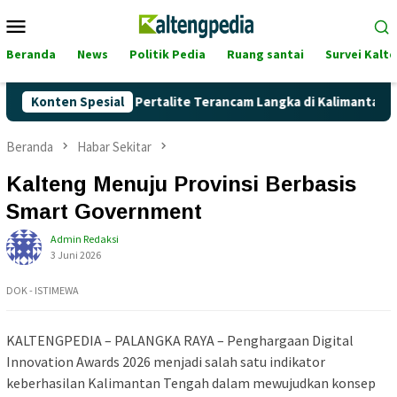
Loncat
Menu
ke
Mobile
konten
Beranda
News
Politik Pedia
Ruang santai
Survei Kalt
max Naik, Akankah Pertalite Terancam Langka di Kalimantan Ten
Konten Spesial
Beranda
Habar Sekitar
Kalteng Menuju Provinsi Berbasis
Smart Government
Admin Redaksi
3 Juni 2026
DOK - ISTIMEWA
KALTENGPEDIA – PALANGKA RAYA – Penghargaan Digital
Innovation Awards 2026 menjadi salah satu indikator
keberhasilan Kalimantan Tengah dalam mewujudkan konsep