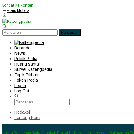
Loncat ke konten
Menu Mobile
Pencarian
Beranda
News
Politik Pedia
Ruang santai
Survei Kaltengpedia
Topik Pilihan
Tokoh Pedia
Log In
Log Out
Redaksi
Tentang Kami
Konten Spesial
Harga Pertamax Naik, Akankah Pertalite Terancam Langka di Kalimantan T