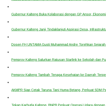
Gubernur Kalteng Buka Kolaborasi dengan GP Ansor, Ekonomi
Gubernur Kalteng Janji Tindaklanjuti Aspirasi Desa, Infrastruk
Dosen FH UNTAMA Gusti Muhammad Andre Torehkan Sejarah 
Pemprov Kalteng Salurkan Ratusan Starlink ke Sekolah dan P
Pemprov Kalteng Tambah Tenaga Kesehatan ke Daerah Terpen
AKMPR Siap Cetak Taruna Tani Huma Betang, Perkuat SDM P
Tekan Karhutla Kalteng, BNPB Perkuat Operasi Udara deng