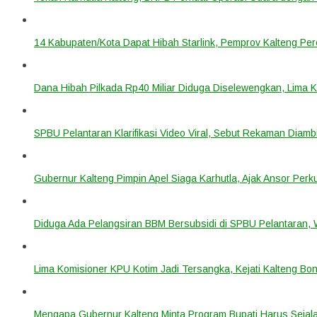
14 Kabupaten/Kota Dapat Hibah Starlink, Pemprov Kalteng Per
Dana Hibah Pilkada Rp40 Miliar Diduga Diselewengkan, Lima 
SPBU Pelantaran Klarifikasi Video Viral, Sebut Rekaman Diam
Gubernur Kalteng Pimpin Apel Siaga Karhutla, Ajak Ansor Pe
Diduga Ada Pelangsiran BBM Bersubsidi di SPBU Pelantaran,
Lima Komisioner KPU Kotim Jadi Tersangka, Kejati Kalteng B
Mengapa Gubernur Kalteng Minta Program Bupati Harus Seja