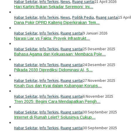
Habar Sekitar
,
Info Terkini
,
News
,
Ruang santai
21 April 2026
Hari Kartini Bukan Sekadar Seremoni: Ini…
Habar Sekitar
,
Info Terkini
,
News
,
Politik Pedia
,
Ruang santai
15 Apri
Dana Pokir DPRD Kalteng Diperkirakan Tem…
Habar Sekitar
,
Info Terkini
,
Ruang santai
9 Januari 2026
Narasi Liar vs Fakta: Proyek Infrastrukt…
Habar Sekitar
,
Info Terkini
,
Ruang santai
25 Desember 2025
Bahasa Agama dan Kekuasaan: Membaca Pole…
Habar Sekitar
,
Info Terkini
,
Ruang santai
24 Desember 2025
Pilkada 2030 Diprediksi Didominasi AI, S…
Habar Sekitar
,
Info Terkini
,
Ruang santai
27 November 2025
Kisah Gus dan Kyai dalam Kubangan Korups…
Habar Sekitar
,
Info Terkini
,
Ruang santai
6 November 2025
Tren 2025: Begini Cara Mendapatkan Pengh…
Habar Sekitar
,
Info Terkini
,
Ruang santai
30 September 2025
Internet di Rumah Lelet? Solusinya Cukup…
Habar Sekitar
,
Info Terkini
,
Ruang santai
30 September 2025