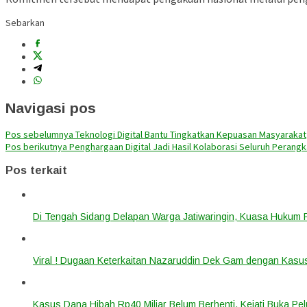
Sebarkan
Navigasi pos
Pos sebelumnya
Teknologi Digital Bantu Tingkatkan Kepuasan Masyarakat
Pos berikutnya
Penghargaan Digital Jadi Hasil Kolaborasi Seluruh Perang
Pos terkait
Di Tengah Sidang Delapan Warga Jatiwaringin, Kuasa Hukum
Viral ! Dugaan Keterkaitan Nazaruddin Dek Gam dengan Kas
Kasus Dana Hibah Rp40 Miliar Belum Berhenti, Kejati Buka P