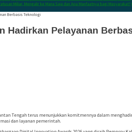
atusan Miliar, Mengalir ke Mana Saja dan Apa Manfaatnya bagi Masyarakat?
nan Berbasis Teknologi
 Hadirkan Pelayanan Berbas
tan Tengah terus menunjukkan komitmennya dalam menghadirkan
rmasi dan layanan pemerintah.
argaan Digital Innovation Awards 2026 yang diraih Pemprov Kal