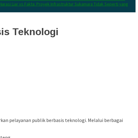
Narasi Liar vs Fakta: Proyek Infrastruktur Sukamara Tidak Seperti yang
is Teknologi
 pelayanan publik berbasis teknologi. Melalui berbagai
teng.