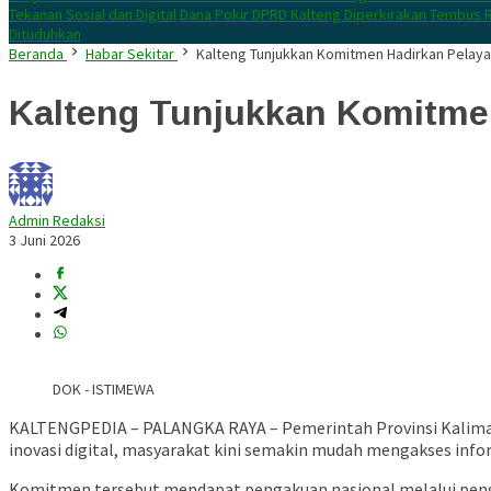
Tekanan Sosial dan Digital
Dana Pokir DPRD Kalteng Diperkirakan Tembus R
Dituduhkan
Beranda
Habar Sekitar
Kalteng Tunjukkan Komitmen Hadirkan Pelaya
Kalteng Tunjukkan Komitmen
Admin Redaksi
3 Juni 2026
DOK - ISTIMEWA
KALTENGPEDIA – PALANGKA RAYA – Pemerintah Provinsi Kaliman
inovasi digital, masyarakat kini semakin mudah mengakses info
Komitmen tersebut mendapat pengakuan nasional melalui pengh