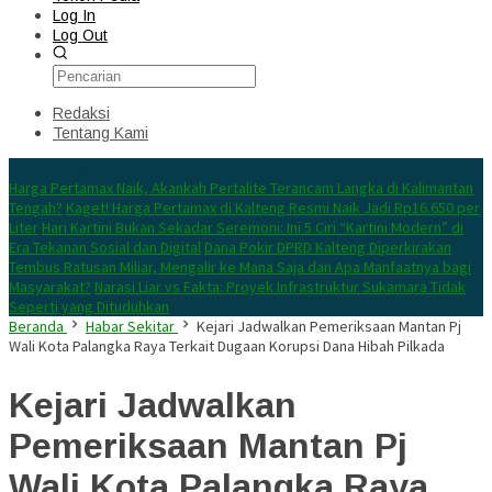
Log In
Log Out
Redaksi
Tentang Kami
Konten Spesial
Harga Pertamax Naik, Akankah Pertalite Terancam Langka di Kalimantan
Tengah?
Kaget! Harga Pertamax di Kalteng Resmi Naik Jadi Rp16.650 per
Liter
Hari Kartini Bukan Sekadar Seremoni: Ini 5 Ciri “Kartini Modern” di
Era Tekanan Sosial dan Digital
Dana Pokir DPRD Kalteng Diperkirakan
Tembus Ratusan Miliar, Mengalir ke Mana Saja dan Apa Manfaatnya bagi
Masyarakat?
Narasi Liar vs Fakta: Proyek Infrastruktur Sukamara Tidak
Seperti yang Dituduhkan
Beranda
Habar Sekitar
Kejari Jadwalkan Pemeriksaan Mantan Pj
Wali Kota Palangka Raya Terkait Dugaan Korupsi Dana Hibah Pilkada
Kejari Jadwalkan
Pemeriksaan Mantan Pj
Wali Kota Palangka Raya