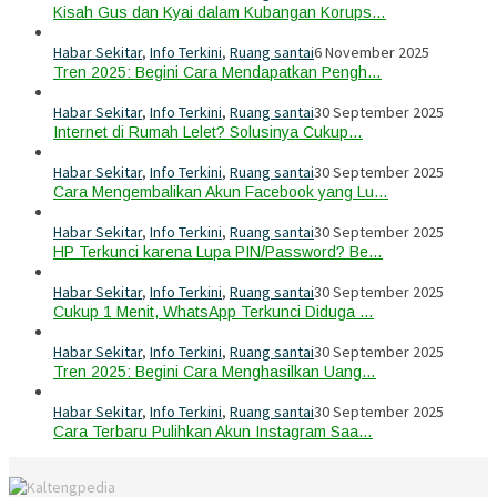
Kisah Gus dan Kyai dalam Kubangan Korups…
Habar Sekitar
,
Info Terkini
,
Ruang santai
6 November 2025
Tren 2025: Begini Cara Mendapatkan Pengh…
Habar Sekitar
,
Info Terkini
,
Ruang santai
30 September 2025
Internet di Rumah Lelet? Solusinya Cukup…
Habar Sekitar
,
Info Terkini
,
Ruang santai
30 September 2025
Cara Mengembalikan Akun Facebook yang Lu…
Habar Sekitar
,
Info Terkini
,
Ruang santai
30 September 2025
HP Terkunci karena Lupa PIN/Password? Be…
Habar Sekitar
,
Info Terkini
,
Ruang santai
30 September 2025
Cukup 1 Menit, WhatsApp Terkunci Diduga …
Habar Sekitar
,
Info Terkini
,
Ruang santai
30 September 2025
Tren 2025: Begini Cara Menghasilkan Uang…
Habar Sekitar
,
Info Terkini
,
Ruang santai
30 September 2025
Cara Terbaru Pulihkan Akun Instagram Saa…