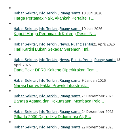
Habar Sekitar
,
Info Terkini
,
Ruang santai
10 Juni 2026
Harga Pertamax Naik, Akankah Pertalite T…
Habar Sekitar
,
Info Terkini
,
Ruang santai
10 Juni 2026
Kaget! Harga Pertamax di Kalteng Resmi N…
Habar Sekitar
,
Info Terkini
,
News
,
Ruang santai
21 April 2026
Hari Kartini Bukan Sekadar Seremoni: Ini…
Habar Sekitar
,
Info Terkini
,
News
,
Politik Pedia
,
Ruang santai
15
April 2026
Dana Pokir DPRD Kalteng Diperkirakan Tem…
Habar Sekitar
,
Info Terkini
,
Ruang santai
9 Januari 2026
Narasi Liar vs Fakta: Proyek Infrastrukt…
Habar Sekitar
,
Info Terkini
,
Ruang santai
25 Desember 2025
Bahasa Agama dan Kekuasaan: Membaca Pole…
Habar Sekitar
,
Info Terkini
,
Ruang santai
24 Desember 2025
Pilkada 2030 Diprediksi Didominasi AI, S…
Habar Sekitar
,
Info Terkini
,
Ruang santai
27 November 2025