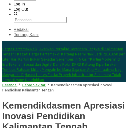
Log In
Log Out
Redaksi
Tentang Kami
Konten Spesial
Harga Pertamax Naik, Akankah Pertalite Terancam Langka di Kalimantan
Tengah?
Kaget! Harga Pertamax di Kalteng Resmi Naik Jadi Rp16.650 per
Liter
Hari Kartini Bukan Sekadar Seremoni: Ini 5 Ciri “Kartini Modern” di
Era Tekanan Sosial dan Digital
Dana Pokir DPRD Kalteng Diperkirakan
Tembus Ratusan Miliar, Mengalir ke Mana Saja dan Apa Manfaatnya bagi
Masyarakat?
Narasi Liar vs Fakta: Proyek Infrastruktur Sukamara Tidak
Seperti yang Dituduhkan
Beranda
Habar Sekitar
Kemendikdasmen Apresiasi Inovasi
Pendidikan Kalimantan Tengah
Kemendikdasmen Apresiasi
Inovasi Pendidikan
Kalimantan Tengah