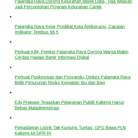
Palangka Raya Dorong Kelurahan Melek Data, Tiga Wilayah
Jadi Percontohan Program Kelurahan Cantik
Palangka Raya Kejar Predikat Kota Antikorupsi, Capaian
Indikator Tembus 96,5
Perkuat KIM, Pemkot Palangka Raya Dorong Warga Makin
Cerdas Hadapi Banjir Informasi Digital
Perkuat Puskesmas dan Posyandu, Dinkes Palangka Raya
Bidik Penurunan Risiko Kematian Ibu dan Bayi
Edy Pratowo Tegaskan Pelayanan Publik Kalteng Harus
Bebas Maladministrasi
Pemadaman Listrik Tak Kunjung Tuntas, GPG Bawa PLN
Kalteng ke DPR RI