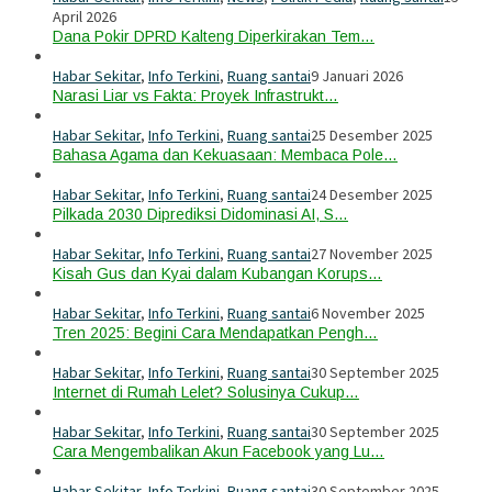
April 2026
Dana Pokir DPRD Kalteng Diperkirakan Tem…
Habar Sekitar
,
Info Terkini
,
Ruang santai
9 Januari 2026
Narasi Liar vs Fakta: Proyek Infrastrukt…
Habar Sekitar
,
Info Terkini
,
Ruang santai
25 Desember 2025
Bahasa Agama dan Kekuasaan: Membaca Pole…
Habar Sekitar
,
Info Terkini
,
Ruang santai
24 Desember 2025
Pilkada 2030 Diprediksi Didominasi AI, S…
Habar Sekitar
,
Info Terkini
,
Ruang santai
27 November 2025
Kisah Gus dan Kyai dalam Kubangan Korups…
Habar Sekitar
,
Info Terkini
,
Ruang santai
6 November 2025
Tren 2025: Begini Cara Mendapatkan Pengh…
Habar Sekitar
,
Info Terkini
,
Ruang santai
30 September 2025
Internet di Rumah Lelet? Solusinya Cukup…
Habar Sekitar
,
Info Terkini
,
Ruang santai
30 September 2025
Cara Mengembalikan Akun Facebook yang Lu…
Habar Sekitar
,
Info Terkini
,
Ruang santai
30 September 2025