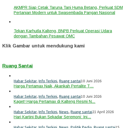
AKMPR Siap Cetak Taruna Tani Huma Betang, Perkuat SDM
Pertanian Modern untuk Swasembada Pangan Nasional
Tekan Karhutla Kalteng, BNPB Perkuat Operasi Udara
dengan Tambahan Pesawat OMC
Klik Gambar untuk mendukung kami
Ruang Santai
Habar Sekitar
,
Info Terkini
,
Ruang santai
10 Juni 2026
Harga Pertamax Naik, Akankah Pertalite T…
Habar Sekitar
,
Info Terkini
,
Ruang santai
10 Juni 2026
Kaget! Harga Pertamax di Kalteng Resmi N…
Habar Sekitar
,
Info Terkini
,
News
,
Ruang santai
21 April 2026
Hari Kartini Bukan Sekadar Seremoni: Ini…
Habar Sekitar
,
Info Terkini
,
News
,
Politik Pedia
,
Ruang santai
15