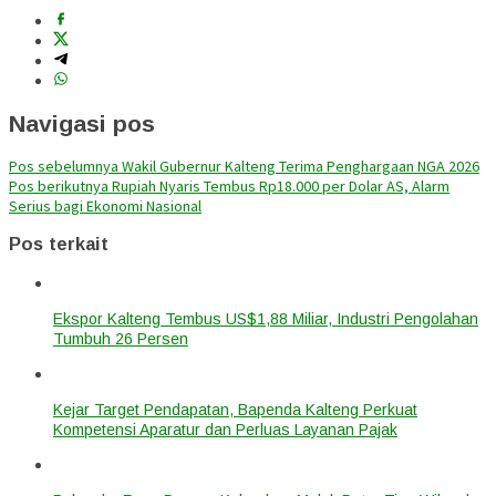
Navigasi pos
Pos sebelumnya
Wakil Gubernur Kalteng Terima Penghargaan NGA 2026
Pos berikutnya
Rupiah Nyaris Tembus Rp18.000 per Dolar AS, Alarm
Serius bagi Ekonomi Nasional
Pos terkait
Ekspor Kalteng Tembus US$1,88 Miliar, Industri Pengolahan
Tumbuh 26 Persen
Kejar Target Pendapatan, Bapenda Kalteng Perkuat
Kompetensi Aparatur dan Perluas Layanan Pajak