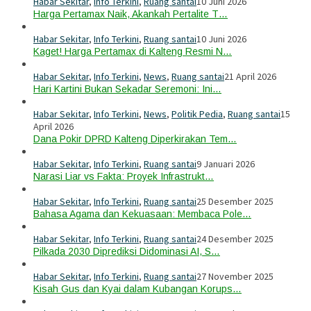
Habar Sekitar
,
Info Terkini
,
Ruang santai
10 Juni 2026
Harga Pertamax Naik, Akankah Pertalite T…
Habar Sekitar
,
Info Terkini
,
Ruang santai
10 Juni 2026
Kaget! Harga Pertamax di Kalteng Resmi N…
Habar Sekitar
,
Info Terkini
,
News
,
Ruang santai
21 April 2026
Hari Kartini Bukan Sekadar Seremoni: Ini…
Habar Sekitar
,
Info Terkini
,
News
,
Politik Pedia
,
Ruang santai
15
April 2026
Dana Pokir DPRD Kalteng Diperkirakan Tem…
Habar Sekitar
,
Info Terkini
,
Ruang santai
9 Januari 2026
Narasi Liar vs Fakta: Proyek Infrastrukt…
Habar Sekitar
,
Info Terkini
,
Ruang santai
25 Desember 2025
Bahasa Agama dan Kekuasaan: Membaca Pole…
Habar Sekitar
,
Info Terkini
,
Ruang santai
24 Desember 2025
Pilkada 2030 Diprediksi Didominasi AI, S…
Habar Sekitar
,
Info Terkini
,
Ruang santai
27 November 2025
Kisah Gus dan Kyai dalam Kubangan Korups…