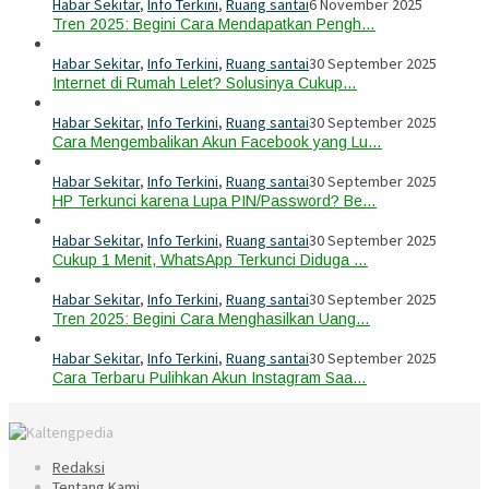
Habar Sekitar
,
Info Terkini
,
Ruang santai
6 November 2025
Tren 2025: Begini Cara Mendapatkan Pengh…
Habar Sekitar
,
Info Terkini
,
Ruang santai
30 September 2025
Internet di Rumah Lelet? Solusinya Cukup…
Habar Sekitar
,
Info Terkini
,
Ruang santai
30 September 2025
Cara Mengembalikan Akun Facebook yang Lu…
Habar Sekitar
,
Info Terkini
,
Ruang santai
30 September 2025
HP Terkunci karena Lupa PIN/Password? Be…
Habar Sekitar
,
Info Terkini
,
Ruang santai
30 September 2025
Cukup 1 Menit, WhatsApp Terkunci Diduga …
Habar Sekitar
,
Info Terkini
,
Ruang santai
30 September 2025
Tren 2025: Begini Cara Menghasilkan Uang…
Habar Sekitar
,
Info Terkini
,
Ruang santai
30 September 2025
Cara Terbaru Pulihkan Akun Instagram Saa…
Redaksi
Tentang Kami