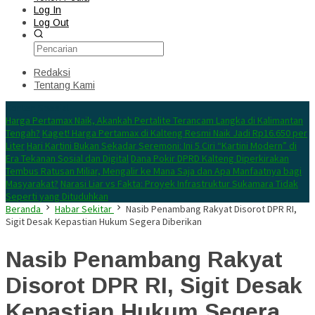
Log In
Log Out
Redaksi
Tentang Kami
Konten Spesial
Harga Pertamax Naik, Akankah Pertalite Terancam Langka di Kalimantan
Tengah?
Kaget! Harga Pertamax di Kalteng Resmi Naik Jadi Rp16.650 per
Liter
Hari Kartini Bukan Sekadar Seremoni: Ini 5 Ciri “Kartini Modern” di
Era Tekanan Sosial dan Digital
Dana Pokir DPRD Kalteng Diperkirakan
Tembus Ratusan Miliar, Mengalir ke Mana Saja dan Apa Manfaatnya bagi
Masyarakat?
Narasi Liar vs Fakta: Proyek Infrastruktur Sukamara Tidak
Seperti yang Dituduhkan
Beranda
Habar Sekitar
Nasib Penambang Rakyat Disorot DPR RI,
Sigit Desak Kepastian Hukum Segera Diberikan
Nasib Penambang Rakyat
Disorot DPR RI, Sigit Desak
Kepastian Hukum Segera