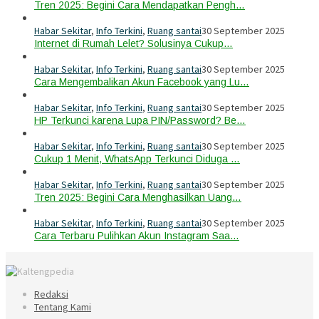
Tren 2025: Begini Cara Mendapatkan Pengh…
Habar Sekitar
,
Info Terkini
,
Ruang santai
30 September 2025
Internet di Rumah Lelet? Solusinya Cukup…
Habar Sekitar
,
Info Terkini
,
Ruang santai
30 September 2025
Cara Mengembalikan Akun Facebook yang Lu…
Habar Sekitar
,
Info Terkini
,
Ruang santai
30 September 2025
HP Terkunci karena Lupa PIN/Password? Be…
Habar Sekitar
,
Info Terkini
,
Ruang santai
30 September 2025
Cukup 1 Menit, WhatsApp Terkunci Diduga …
Habar Sekitar
,
Info Terkini
,
Ruang santai
30 September 2025
Tren 2025: Begini Cara Menghasilkan Uang…
Habar Sekitar
,
Info Terkini
,
Ruang santai
30 September 2025
Cara Terbaru Pulihkan Akun Instagram Saa…
Redaksi
Tentang Kami