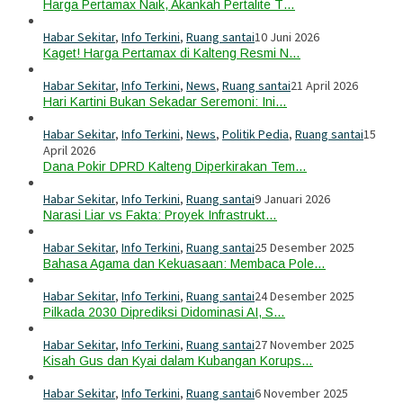
Harga Pertamax Naik, Akankah Pertalite T…
Habar Sekitar
,
Info Terkini
,
Ruang santai
10 Juni 2026
Kaget! Harga Pertamax di Kalteng Resmi N…
Habar Sekitar
,
Info Terkini
,
News
,
Ruang santai
21 April 2026
Hari Kartini Bukan Sekadar Seremoni: Ini…
Habar Sekitar
,
Info Terkini
,
News
,
Politik Pedia
,
Ruang santai
15
April 2026
Dana Pokir DPRD Kalteng Diperkirakan Tem…
Habar Sekitar
,
Info Terkini
,
Ruang santai
9 Januari 2026
Narasi Liar vs Fakta: Proyek Infrastrukt…
Habar Sekitar
,
Info Terkini
,
Ruang santai
25 Desember 2025
Bahasa Agama dan Kekuasaan: Membaca Pole…
Habar Sekitar
,
Info Terkini
,
Ruang santai
24 Desember 2025
Pilkada 2030 Diprediksi Didominasi AI, S…
Habar Sekitar
,
Info Terkini
,
Ruang santai
27 November 2025
Kisah Gus dan Kyai dalam Kubangan Korups…
Habar Sekitar
,
Info Terkini
,
Ruang santai
6 November 2025