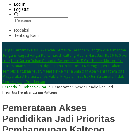
Log In
Log Out
Redaksi
Tentang Kami
Konten Spesial
Harga Pertamax Naik, Akankah Pertalite Terancam Langka di Kalimantan
Tengah?
Kaget! Harga Pertamax di Kalteng Resmi Naik Jadi Rp16.650 per
Liter
Hari Kartini Bukan Sekadar Seremoni: Ini 5 Ciri “Kartini Modern” di
Era Tekanan Sosial dan Digital
Dana Pokir DPRD Kalteng Diperkirakan
Tembus Ratusan Miliar, Mengalir ke Mana Saja dan Apa Manfaatnya bagi
Masyarakat?
Narasi Liar vs Fakta: Proyek Infrastruktur Sukamara Tidak
Seperti yang Dituduhkan
Beranda
Habar Sekitar
Pemerataan Akses Pendidikan Jadi
Prioritas Pembangunan Kalteng
Pemerataan Akses
Pendidikan Jadi Prioritas
Pembangunan Kalteng