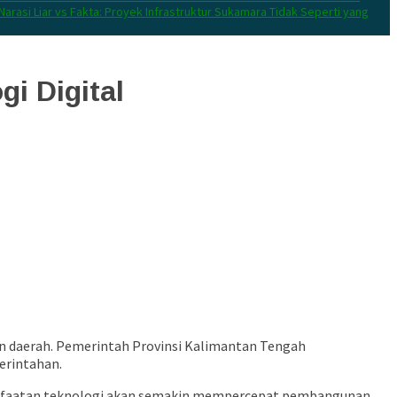
Narasi Liar vs Fakta: Proyek Infrastruktur Sukamara Tidak Seperti yang
i Digital
 daerah. Pemerintah Provinsi Kalimantan Tengah
erintahan.
manfaatan teknologi akan semakin mempercepat pembangunan