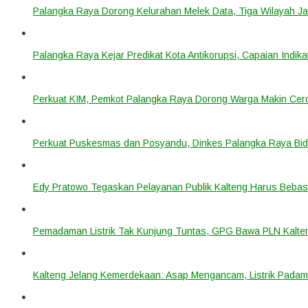
Palangka Raya Dorong Kelurahan Melek Data, Tiga Wilayah Ja
Palangka Raya Kejar Predikat Kota Antikorupsi, Capaian Indik
Perkuat KIM, Pemkot Palangka Raya Dorong Warga Makin Cerdas
Perkuat Puskesmas dan Posyandu, Dinkes Palangka Raya Bidi
Edy Pratowo Tegaskan Pelayanan Publik Kalteng Harus Bebas 
Pemadaman Listrik Tak Kunjung Tuntas, GPG Bawa PLN Kalte
Kalteng Jelang Kemerdekaan: Asap Mengancam, Listrik Padam