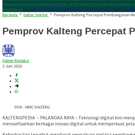
Tekanan Sosial dan Digital
Dana Pokir DPRD Kalteng Diperkirakan Tembus R
Dituduhkan
Beranda
Habar Sekitar
Pemprov Kalteng Percepat Pembangunan Melal
Pemprov Kalteng Percepat P
Admin Redaksi
2 Juni 2026
DOK - MMC KALTENG
KALTENGPEDIA – PALANGKA RAYA – Teknologi digital kini menj
memanfaatkan berbagai inovasi digital untuk memperkuat pelay
Keberhasilan tersebut mendapat pengakuan melalui pengharga