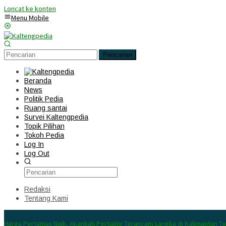
Loncat ke konten
Menu Mobile
Pencarian
Beranda
News
Politik Pedia
Ruang santai
Survei Kaltengpedia
Topik Pilihan
Tokoh Pedia
Log In
Log Out
Redaksi
Tentang Kami
Konten Spesial
Harga Pertamax Naik, Akankah Pertalite Terancam Langka di Kalimantan T