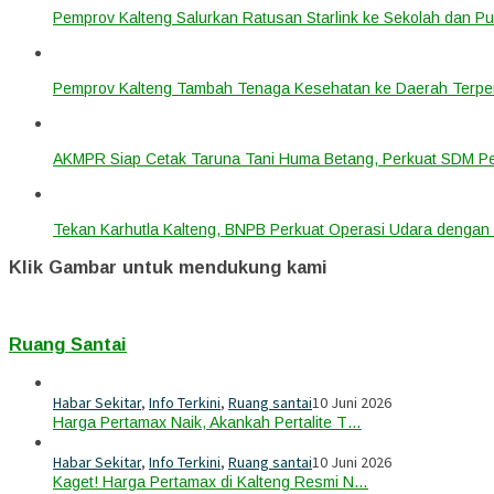
Pemprov Kalteng Salurkan Ratusan Starlink ke Sekolah dan P
Pemprov Kalteng Tambah Tenaga Kesehatan ke Daerah Terpen
AKMPR Siap Cetak Taruna Tani Huma Betang, Perkuat SDM P
Tekan Karhutla Kalteng, BNPB Perkuat Operasi Udara deng
Klik Gambar untuk mendukung kami
Ruang Santai
Habar Sekitar
,
Info Terkini
,
Ruang santai
10 Juni 2026
Harga Pertamax Naik, Akankah Pertalite T…
Habar Sekitar
,
Info Terkini
,
Ruang santai
10 Juni 2026
Kaget! Harga Pertamax di Kalteng Resmi N…