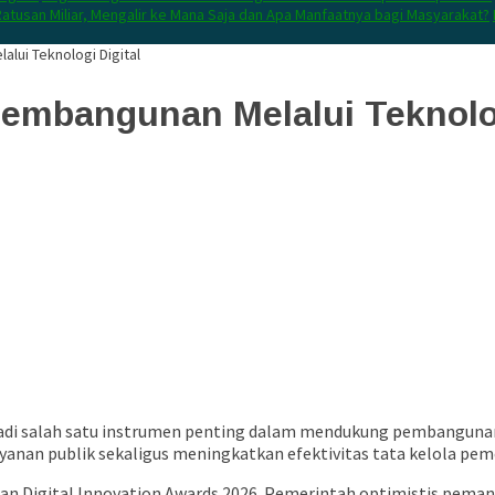
atusan Miliar, Mengalir ke Mana Saja dan Apa Manfaatnya bagi Masyarakat?
ui Teknologi Digital
embangunan Melalui Teknolog
adi salah satu instrumen penting dalam mendukung pembangunan
anan publik sekaligus meningkatkan efektivitas tata kelola pem
an Digital Innovation Awards 2026. Pemerintah optimistis pe