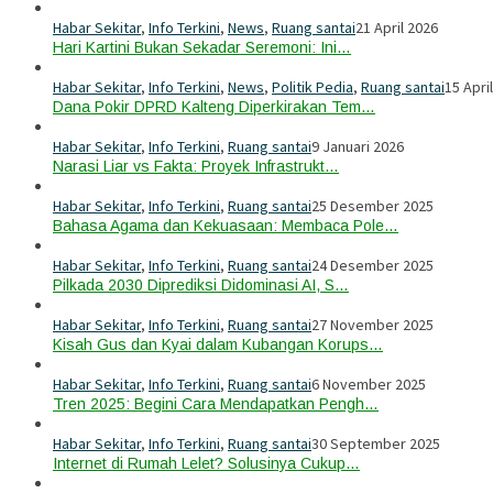
Habar Sekitar
,
Info Terkini
,
News
,
Ruang santai
21 April 2026
Hari Kartini Bukan Sekadar Seremoni: Ini…
Habar Sekitar
,
Info Terkini
,
News
,
Politik Pedia
,
Ruang santai
15 Apri
Dana Pokir DPRD Kalteng Diperkirakan Tem…
Habar Sekitar
,
Info Terkini
,
Ruang santai
9 Januari 2026
Narasi Liar vs Fakta: Proyek Infrastrukt…
Habar Sekitar
,
Info Terkini
,
Ruang santai
25 Desember 2025
Bahasa Agama dan Kekuasaan: Membaca Pole…
Habar Sekitar
,
Info Terkini
,
Ruang santai
24 Desember 2025
Pilkada 2030 Diprediksi Didominasi AI, S…
Habar Sekitar
,
Info Terkini
,
Ruang santai
27 November 2025
Kisah Gus dan Kyai dalam Kubangan Korups…
Habar Sekitar
,
Info Terkini
,
Ruang santai
6 November 2025
Tren 2025: Begini Cara Mendapatkan Pengh…
Habar Sekitar
,
Info Terkini
,
Ruang santai
30 September 2025
Internet di Rumah Lelet? Solusinya Cukup…