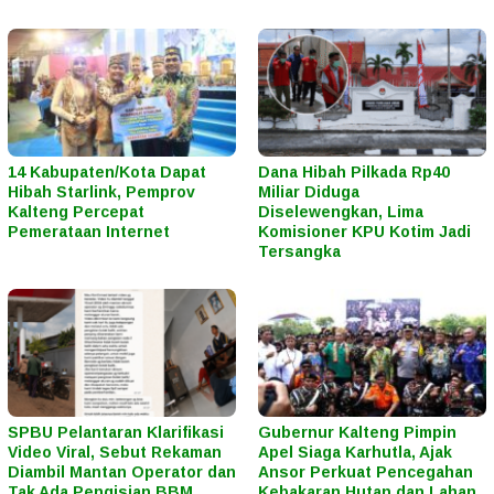
14 Kabupaten/Kota Dapat
Dana Hibah Pilkada Rp40
Hibah Starlink, Pemprov
Miliar Diduga
Kalteng Percepat
Diselewengkan, Lima
Pemerataan Internet
Komisioner KPU Kotim Jadi
Tersangka
SPBU Pelantaran Klarifikasi
Gubernur Kalteng Pimpin
Video Viral, Sebut Rekaman
Apel Siaga Karhutla, Ajak
Diambil Mantan Operator dan
Ansor Perkuat Pencegahan
Tak Ada Pengisian BBM
Kebakaran Hutan dan Lahan