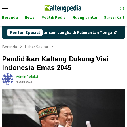
Loncat
Menu
ke
Mobile
konten
Beranda
News
Politik Pedia
Ruang santai
Survei Kalt
ertalite Terancam Langka di Kalimantan Tengah?
Konten Spesial
Kaget! 
Beranda
Habar Sekitar
Pendidikan Kalteng Dukung Visi
Indonesia Emas 2045
Admin Redaksi
4 Juni 2026