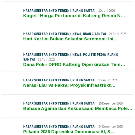
HABAR SEKITAR
,
INFO TERKINI
,
RUANG SANTAI
10 Juni 2026
Kaget! Harga Pertamax di Kalteng Resmi N…
HABAR SEKITAR
,
INFO TERKINI
,
NEWS
,
RUANG SANTAI
21 April 2026
Hari Kartini Bukan Sekadar Seremoni: Ini…
HABAR SEKITAR
,
INFO TERKINI
,
NEWS
,
POLITIK PEDIA
,
RUANG
SANTAI
15 April 2026
Dana Pokir DPRD Kalteng Diperkirakan Tem…
HABAR SEKITAR
,
INFO TERKINI
,
RUANG SANTAI
9 Januari 2026
Narasi Liar vs Fakta: Proyek Infrastrukt…
HABAR SEKITAR
,
INFO TERKINI
,
RUANG SANTAI
25 Desember 2025
Bahasa Agama dan Kekuasaan: Membaca Pole…
HABAR SEKITAR
,
INFO TERKINI
,
RUANG SANTAI
24 Desember 2025
Pilkada 2030 Diprediksi Didominasi AI, S…