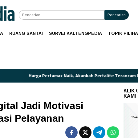
Pencarian
IA
RUANG SANTAI
SURVEI KALTENGPEDIA
TOPIK PILIH
Harga Pertamax Naik, Akankah Pertalite Terancam Langka d
KLIK
KAMI
ital Jadi Motivasi
asi Pelayanan