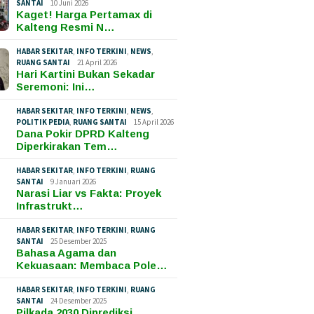
SANTAI
10 Juni 2026
Kaget! Harga Pertamax di
Kalteng Resmi N…
HABAR SEKITAR
,
INFO TERKINI
,
NEWS
,
RUANG SANTAI
21 April 2026
Hari Kartini Bukan Sekadar
Seremoni: Ini…
HABAR SEKITAR
,
INFO TERKINI
,
NEWS
,
POLITIK PEDIA
,
RUANG SANTAI
15 April 2026
Dana Pokir DPRD Kalteng
Diperkirakan Tem…
HABAR SEKITAR
,
INFO TERKINI
,
RUANG
SANTAI
9 Januari 2026
Narasi Liar vs Fakta: Proyek
Infrastrukt…
HABAR SEKITAR
,
INFO TERKINI
,
RUANG
SANTAI
25 Desember 2025
Bahasa Agama dan
Kekuasaan: Membaca Pole…
HABAR SEKITAR
,
INFO TERKINI
,
RUANG
SANTAI
24 Desember 2025
Pilkada 2030 Diprediksi