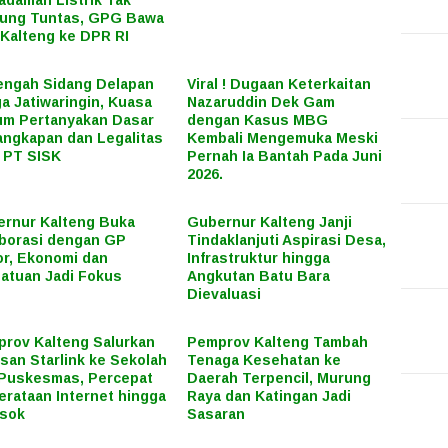
daman Listrik Tak
ung Tuntas, GPG Bawa
Kalteng ke DPR RI
engah Sidang Delapan
Viral ! Dugaan Keterkaitan
a Jatiwaringin, Kuasa
Nazaruddin Dek Gam
m Pertanyakan Dasar
dengan Kasus MBG
ngkapan dan Legalitas
Kembali Mengemuka Meski
 PT SISK
Pernah Ia Bantah Pada Juni
2026.
rnur Kalteng Buka
Gubernur Kalteng Janji
borasi dengan GP
Tindaklanjuti Aspirasi Desa,
r, Ekonomi dan
Infrastruktur hingga
atuan Jadi Fokus
Angkutan Batu Bara
Dievaluasi
rov Kalteng Salurkan
Pemprov Kalteng Tambah
san Starlink ke Sekolah
Tenaga Kesehatan ke
Puskesmas, Percepat
Daerah Terpencil, Murung
rataan Internet hingga
Raya dan Katingan Jadi
osok
Sasaran