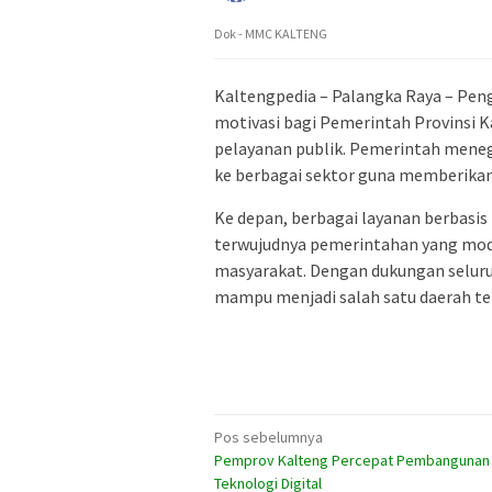
Dok - MMC KALTENG
Kaltengpedia – Palangka Raya – Pen
motivasi bagi Pemerintah Provinsi
pelayanan publik. Pemerintah menega
ke berbagai sektor guna memberikan
Ke depan, berbagai layanan berbasi
terwujudnya pemerintahan yang mode
masyarakat. Dengan dukungan seluru
mampu menjadi salah satu daerah ter
Navigasi
Pos sebelumnya
Pemprov Kalteng Percepat Pembangunan 
pos
Teknologi Digital