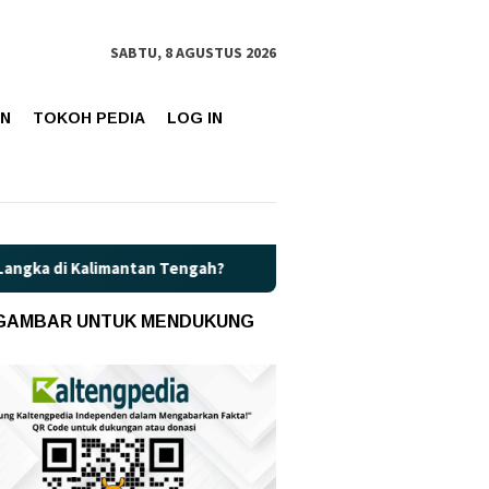
SABTU, 8 AGUSTUS 2026
AN
TOKOH PEDIA
LOG IN
i Kalimantan Tengah?
Kaget! Harga Pertamax di Kalteng Re
 GAMBAR UNTUK MENDUKUNG