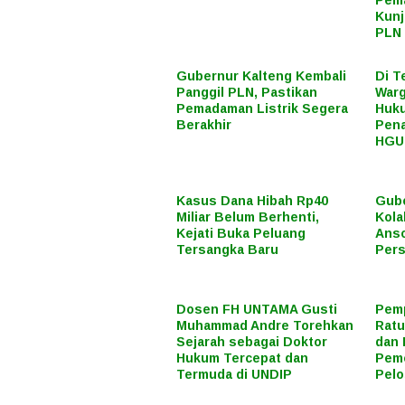
Pema
Kunj
PLN 
Gubernur Kalteng Kembali
Di T
Panggil PLN, Pastikan
Warg
Pemadaman Listrik Segera
Huku
Berakhir
Pena
HGU
Kasus Dana Hibah Rp40
Gube
Miliar Belum Berhenti,
Kola
Kejati Buka Peluang
Anso
Tersangka Baru
Pers
Dosen FH UNTAMA Gusti
Pemp
Muhammad Andre Torehkan
Ratu
Sejarah sebagai Doktor
dan 
Hukum Tercepat dan
Peme
Termuda di UNDIP
Pel