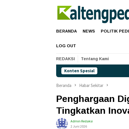
Loncat
ke
konten
BERANDA
NEWS
POLITIK PED
LOG OUT
REDAKSI
Tentang Kami
Konten Spesial
Beranda
Habar Sekitar
Penghargaan Dig
Tingkatkan Inov
Admin Redaksi
2 Juni 2026