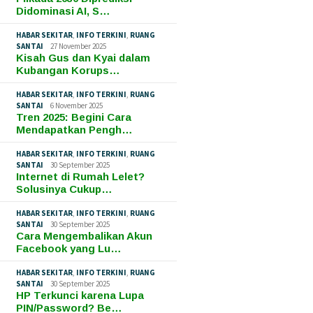
Didominasi AI, S…
HABAR SEKITAR
,
INFO TERKINI
,
RUANG
SANTAI
27 November 2025
Kisah Gus dan Kyai dalam
Kubangan Korups…
HABAR SEKITAR
,
INFO TERKINI
,
RUANG
SANTAI
6 November 2025
Tren 2025: Begini Cara
Mendapatkan Pengh…
HABAR SEKITAR
,
INFO TERKINI
,
RUANG
SANTAI
30 September 2025
Internet di Rumah Lelet?
Solusinya Cukup…
HABAR SEKITAR
,
INFO TERKINI
,
RUANG
SANTAI
30 September 2025
Cara Mengembalikan Akun
Facebook yang Lu…
HABAR SEKITAR
,
INFO TERKINI
,
RUANG
SANTAI
30 September 2025
HP Terkunci karena Lupa
PIN/Password? Be…