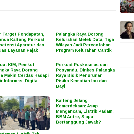
r Target Pendapatan,
Palangka Raya Dorong
nda Kalteng Perkuat
Kelurahan Melek Data, Tiga
etensi Aparatur dan
Wilayah Jadi Percontohan
uas Layanan Pajak
Program Kelurahan Cantik
uat KIM, Pemkot
Perkuat Puskesmas dan
ngka Raya Dorong
Posyandu, Dinkes Palangka
a Makin Cerdas Hadapi
Raya Bidik Penurunan
ir Informasi Digital
Risiko Kematian Ibu dan
Bayi
Kalteng Jelang
Kemerdekaan: Asap
Mengancam, Listrik Padam,
BBM Antre, Siapa
Bertanggung Jawab?