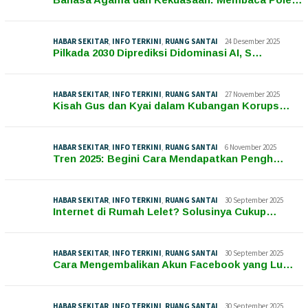
HABAR SEKITAR
,
INFO TERKINI
,
RUANG SANTAI
24 Desember 2025
Pilkada 2030 Diprediksi Didominasi AI, S…
HABAR SEKITAR
,
INFO TERKINI
,
RUANG SANTAI
27 November 2025
Kisah Gus dan Kyai dalam Kubangan Korups…
HABAR SEKITAR
,
INFO TERKINI
,
RUANG SANTAI
6 November 2025
Tren 2025: Begini Cara Mendapatkan Pengh…
HABAR SEKITAR
,
INFO TERKINI
,
RUANG SANTAI
30 September 2025
Internet di Rumah Lelet? Solusinya Cukup…
HABAR SEKITAR
,
INFO TERKINI
,
RUANG SANTAI
30 September 2025
Cara Mengembalikan Akun Facebook yang Lu…
HABAR SEKITAR
,
INFO TERKINI
,
RUANG SANTAI
30 September 2025