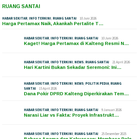
RUANG SANTAI
HABAR SEKITAR
,
INFO TERKINI
,
RUANG SANTAI
10 Juni 2026
Harga Pertamax Naik, Akankah Pertalite T…
HABAR SEKITAR
,
INFO TERKINI
,
RUANG SANTAI
10 Juni 2026
Kaget! Harga Pertamax di Kalteng Resmi N…
HABAR SEKITAR
,
INFO TERKINI
,
NEWS
,
RUANG SANTAI
21 April 2026
Hari Kartini Bukan Sekadar Seremoni: Ini…
HABAR SEKITAR
,
INFO TERKINI
,
NEWS
,
POLITIK PEDIA
,
RUANG
SANTAI
15 April 2026
Dana Pokir DPRD Kalteng Diperkirakan Tem…
HABAR SEKITAR
,
INFO TERKINI
,
RUANG SANTAI
9 Januari 2026
Narasi Liar vs Fakta: Proyek Infrastrukt…
HABAR SEKITAR
,
INFO TERKINI
,
RUANG SANTAI
25 Desember 2025
Bahasa Agama dan Kekuasaan: Membaca Pole…