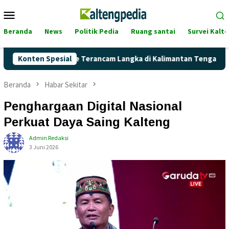
Loncat
Menu
ke
Mobile
konten
Beranda
News
Politik Pedia
Ruang santai
Survei Kalt
ah Pertalite Terancam Langka di Kalimantan Tengah?
Konten Spesial
Kag
Beranda
Habar Sekitar
Penghargaan Digital Nasional
Perkuat Daya Saing Kalteng
Admin Redaksi
3 Juni 2026