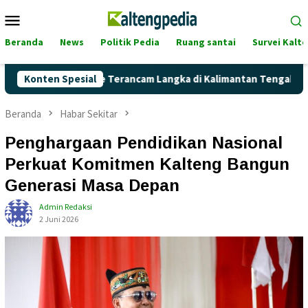
Loncat
Menu
ke
Mobile
konten
Beranda
News
Politik Pedia
Ruang santai
Survei Kalt
 Pertalite Terancam Langka di Kalimantan Tengah?
Konten Spesial
Kaget
Beranda
Habar Sekitar
Penghargaan Pendidikan Nasional
Perkuat Komitmen Kalteng Bangun
Generasi Masa Depan
Admin Redaksi
2 Juni 2026