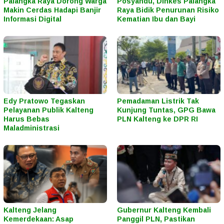
Palangka Raya Dorong Warga
Posyandu, Dinkes Palangka
Makin Cerdas Hadapi Banjir
Raya Bidik Penurunan Risiko
Informasi Digital
Kematian Ibu dan Bayi
Edy Pratowo Tegaskan
Pemadaman Listrik Tak
Pelayanan Publik Kalteng
Kunjung Tuntas, GPG Bawa
Harus Bebas
PLN Kalteng ke DPR RI
Maladministrasi
Kalteng Jelang
Gubernur Kalteng Kembali
Kemerdekaan: Asap
Panggil PLN, Pastikan