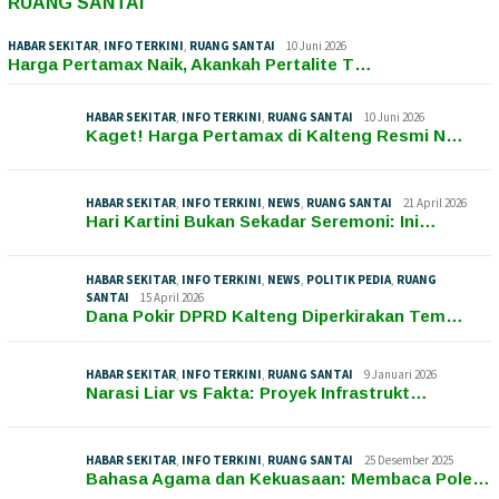
RUANG SANTAI
HABAR SEKITAR
,
INFO TERKINI
,
RUANG SANTAI
10 Juni 2026
Harga Pertamax Naik, Akankah Pertalite T…
HABAR SEKITAR
,
INFO TERKINI
,
RUANG SANTAI
10 Juni 2026
Kaget! Harga Pertamax di Kalteng Resmi N…
HABAR SEKITAR
,
INFO TERKINI
,
NEWS
,
RUANG SANTAI
21 April 2026
Hari Kartini Bukan Sekadar Seremoni: Ini…
HABAR SEKITAR
,
INFO TERKINI
,
NEWS
,
POLITIK PEDIA
,
RUANG
SANTAI
15 April 2026
Dana Pokir DPRD Kalteng Diperkirakan Tem…
HABAR SEKITAR
,
INFO TERKINI
,
RUANG SANTAI
9 Januari 2026
Narasi Liar vs Fakta: Proyek Infrastrukt…
HABAR SEKITAR
,
INFO TERKINI
,
RUANG SANTAI
25 Desember 2025
Bahasa Agama dan Kekuasaan: Membaca Pole…