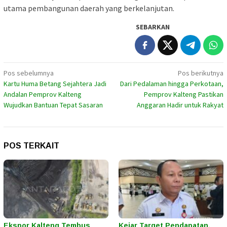
utama pembangunan daerah yang berkelanjutan.
SEBARKAN
Navigasi
Pos sebelumnya
Pos berikutnya
Kartu Huma Betang Sejahtera Jadi
Dari Pedalaman hingga Perkotaan,
pos
Andalan Pemprov Kalteng
Pemprov Kalteng Pastikan
Wujudkan Bantuan Tepat Sasaran
Anggaran Hadir untuk Rakyat
POS TERKAIT
Ekspor Kalteng Tembus
Kejar Target Pendapatan,