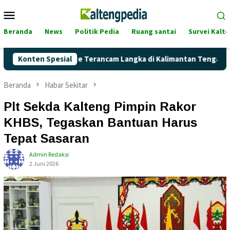
Loncat
Menu
ke
Mobile
konten
Beranda
News
Politik Pedia
Ruang santai
Survei Kalt
ah Pertalite Terancam Langka di Kalimantan Tengah?
Konten Spesial
Kag
Beranda
Habar Sekitar
Plt Sekda Kalteng Pimpin Rakor
KHBS, Tegaskan Bantuan Harus
Tepat Sasaran
Admin Redaksi
2 Juni 2026