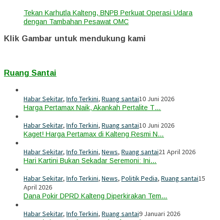
Tekan Karhutla Kalteng, BNPB Perkuat Operasi Udara
dengan Tambahan Pesawat OMC
Klik Gambar untuk mendukung kami
Ruang Santai
Habar Sekitar
,
Info Terkini
,
Ruang santai
10 Juni 2026
Harga Pertamax Naik, Akankah Pertalite T…
Habar Sekitar
,
Info Terkini
,
Ruang santai
10 Juni 2026
Kaget! Harga Pertamax di Kalteng Resmi N…
Habar Sekitar
,
Info Terkini
,
News
,
Ruang santai
21 April 2026
Hari Kartini Bukan Sekadar Seremoni: Ini…
Habar Sekitar
,
Info Terkini
,
News
,
Politik Pedia
,
Ruang santai
15
April 2026
Dana Pokir DPRD Kalteng Diperkirakan Tem…
Habar Sekitar
,
Info Terkini
,
Ruang santai
9 Januari 2026