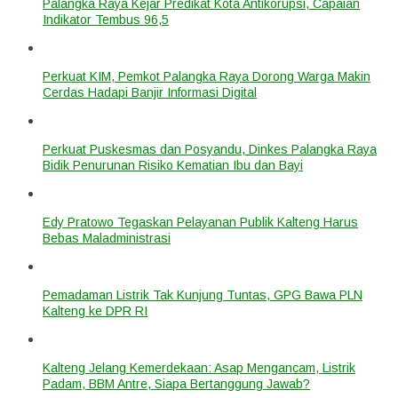
Palangka Raya Kejar Predikat Kota Antikorupsi, Capaian
Indikator Tembus 96,5
Perkuat KIM, Pemkot Palangka Raya Dorong Warga Makin
Cerdas Hadapi Banjir Informasi Digital
Perkuat Puskesmas dan Posyandu, Dinkes Palangka Raya
Bidik Penurunan Risiko Kematian Ibu dan Bayi
Edy Pratowo Tegaskan Pelayanan Publik Kalteng Harus
Bebas Maladministrasi
Pemadaman Listrik Tak Kunjung Tuntas, GPG Bawa PLN
Kalteng ke DPR RI
Kalteng Jelang Kemerdekaan: Asap Mengancam, Listrik
Padam, BBM Antre, Siapa Bertanggung Jawab?