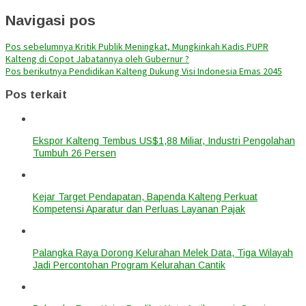
Navigasi pos
Pos sebelumnya
Kritik Publik Meningkat, Mungkinkah Kadis PUPR
Kalteng di Copot Jabatannya oleh Gubernur ?
Pos berikutnya
Pendidikan Kalteng Dukung Visi Indonesia Emas 2045
Pos terkait
Ekspor Kalteng Tembus US$1,88 Miliar, Industri Pengolahan
Tumbuh 26 Persen
Kejar Target Pendapatan, Bapenda Kalteng Perkuat
Kompetensi Aparatur dan Perluas Layanan Pajak
Palangka Raya Dorong Kelurahan Melek Data, Tiga Wilayah
Jadi Percontohan Program Kelurahan Cantik