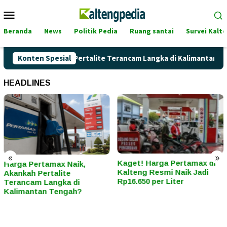
Loncat
Menu
ke
Mobile
konten
Beranda
News
Politik Pedia
Ruang santai
Survei Kalt
 Naik, Akankah Pertalite Terancam Langka di Kalimantan Tenga
Konten Spesial
HEADLINES
«
»
Kaget! Harga Pertamax di
Hari Kartini Bukan S
,
Kalteng Resmi Naik Jadi
Seremoni: Ini 5 Ciri “K
Rp16.650 per Liter
Modern” di Era Teka
Sosial dan Digital