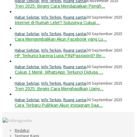
Habar Sekitar
,
Info Terkini
,
Ruang santai
6 November 2025
Tren 2025: Begini Cara Mendapatkan Pengh…
Habar Sekitar
,
Info Terkini
,
Ruang santai
30 September 2025
Internet di Rumah Lelet? Solusinya Cukup…
Habar Sekitar
,
Info Terkini
,
Ruang santai
30 September 2025
Cara Mengembalikan Akun Facebook yang Lu…
Habar Sekitar
,
Info Terkini
,
Ruang santai
30 September 2025
HP Terkunci karena Lupa PIN/Password? Be…
Habar Sekitar
,
Info Terkini
,
Ruang santai
30 September 2025
Cukup 1 Menit, WhatsApp Terkunci Diduga …
Habar Sekitar
,
Info Terkini
,
Ruang santai
30 September 2025
Tren 2025: Begini Cara Menghasilkan Uang…
Habar Sekitar
,
Info Terkini
,
Ruang santai
30 September 2025
Cara Terbaru Pulihkan Akun Instagram Saa…
Redaksi
Tentang Kami