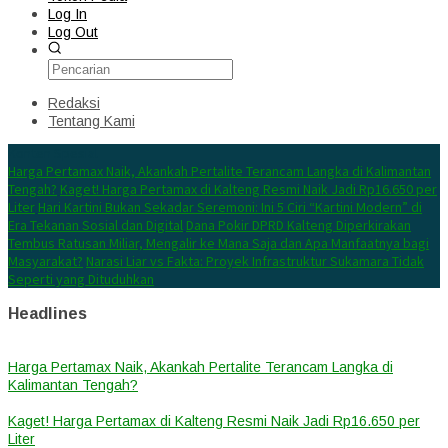
Log In
Log Out
Redaksi
Tentang Kami
Konten Spesial
Harga Pertamax Naik, Akankah Pertalite Terancam Langka di Kalimantan
Tengah?
Kaget! Harga Pertamax di Kalteng Resmi Naik Jadi Rp16.650 per
Liter
Hari Kartini Bukan Sekadar Seremoni: Ini 5 Ciri “Kartini Modern” di
Era Tekanan Sosial dan Digital
Dana Pokir DPRD Kalteng Diperkirakan
Tembus Ratusan Miliar, Mengalir ke Mana Saja dan Apa Manfaatnya bagi
Masyarakat?
Narasi Liar vs Fakta: Proyek Infrastruktur Sukamara Tidak
Seperti yang Dituduhkan
Headlines
Harga Pertamax Naik, Akankah Pertalite Terancam Langka di
Kalimantan Tengah?
Kaget! Harga Pertamax di Kalteng Resmi Naik Jadi Rp16.650 per
Liter