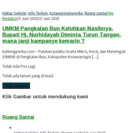
Habar Sekitar
,
Info Terkini
,
kotawaringinpedia
,
Ruang santai
Tim
Redaksi
15 Juni 2025
15 Juni 2025
UMKM Pangkalan Bun Keluhkan Nasibnya,
Bupati Hj. Nurhidayah Diminta Turun Tangan,
mana janji kampanye kemarin ?
kaltengpedia.com – Puluhan pelaku Usaha Mikro, Kecil, dan Menengah
(UMKM) di Pangkalan Bun, Kabupaten Kotawaringin […]
Tidak Ada Pos Lagi.
Tidak ada laman yang di load.
Lihat Lainnya
Klik Gambar untuk mendukung kami
Ruang Santai
Habar Sekitar
,
Info Terkini
,
Ruang santai
10 Juni 2026