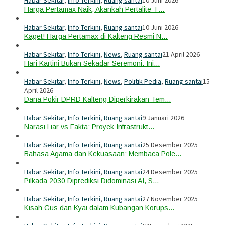
Harga Pertamax Naik, Akankah Pertalite T…
Habar Sekitar
,
Info Terkini
,
Ruang santai
10 Juni 2026
Kaget! Harga Pertamax di Kalteng Resmi N…
Habar Sekitar
,
Info Terkini
,
News
,
Ruang santai
21 April 2026
Hari Kartini Bukan Sekadar Seremoni: Ini…
Habar Sekitar
,
Info Terkini
,
News
,
Politik Pedia
,
Ruang santai
15
April 2026
Dana Pokir DPRD Kalteng Diperkirakan Tem…
Habar Sekitar
,
Info Terkini
,
Ruang santai
9 Januari 2026
Narasi Liar vs Fakta: Proyek Infrastrukt…
Habar Sekitar
,
Info Terkini
,
Ruang santai
25 Desember 2025
Bahasa Agama dan Kekuasaan: Membaca Pole…
Habar Sekitar
,
Info Terkini
,
Ruang santai
24 Desember 2025
Pilkada 2030 Diprediksi Didominasi AI, S…
Habar Sekitar
,
Info Terkini
,
Ruang santai
27 November 2025
Kisah Gus dan Kyai dalam Kubangan Korups…