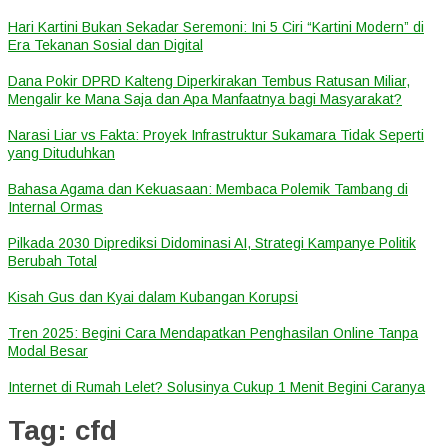
Hari Kartini Bukan Sekadar Seremoni: Ini 5 Ciri “Kartini Modern” di
Era Tekanan Sosial dan Digital
Dana Pokir DPRD Kalteng Diperkirakan Tembus Ratusan Miliar,
Mengalir ke Mana Saja dan Apa Manfaatnya bagi Masyarakat?
Narasi Liar vs Fakta: Proyek Infrastruktur Sukamara Tidak Seperti
yang Dituduhkan
Bahasa Agama dan Kekuasaan: Membaca Polemik Tambang di
Internal Ormas
Pilkada 2030 Diprediksi Didominasi AI, Strategi Kampanye Politik
Berubah Total
Kisah Gus dan Kyai dalam Kubangan Korupsi
Tren 2025: Begini Cara Mendapatkan Penghasilan Online Tanpa
Modal Besar
Internet di Rumah Lelet? Solusinya Cukup 1 Menit Begini Caranya
Tag:
cfd