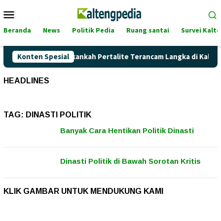
Loncat
Menu
ke
Mobile
konten
Beranda
News
Politik Pedia
Ruang santai
Survei Kalt
ga Pertamax Naik, Akankah Pertalite Terancam Langka di Kalima
Konten Spesial
HEADLINES
TAG:
DINASTI POLITIK
Banyak Cara Hentikan Politik Dinasti
Dinasti Politik di Bawah Sorotan Kritis
KLIK GAMBAR UNTUK MENDUKUNG KAMI