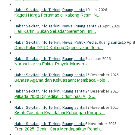
Habar Sekitar
,
Info Terkini
,
Ruang santai
10 Juni 2026
Kaget! Harga Pertamax di Kalteng Resmi N…
Habar Sekitar
,
Info Terkini
,
News
,
Ruang santai
21 April 2026
Hari Kartini Bukan Sekadar Seremoni: Ini…
Habar Sekitar
,
Info Terkini
,
News
,
Politik Pedia
,
Ruang santai
15 Apri
Dana Pokir DPRD Kalteng Diperkirakan Tem…
Habar Sekitar
,
Info Terkini
,
Ruang santai
9 Januari 2026
Narasi Liar vs Fakta: Proyek Infrastrukt…
Habar Sekitar
,
Info Terkini
,
Ruang santai
25 Desember 2025
Bahasa Agama dan Kekuasaan: Membaca Pole…
Habar Sekitar
,
Info Terkini
,
Ruang santai
24 Desember 2025
Pilkada 2030 Diprediksi Didominasi AI, S…
Habar Sekitar
,
Info Terkini
,
Ruang santai
27 November 2025
Kisah Gus dan Kyai dalam Kubangan Korups…
Habar Sekitar
,
Info Terkini
,
Ruang santai
6 November 2025
Tren 2025: Begini Cara Mendapatkan Pengh…