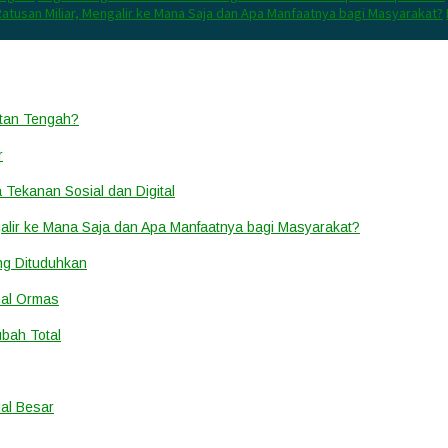
atusan Miliar, Mengalir ke Mana Saja dan Apa Manfaatnya bagi Masyarakat?
ntan Tengah?
r
a Tekanan Sosial dan Digital
alir ke Mana Saja dan Apa Manfaatnya bagi Masyarakat?
ang Dituduhkan
nal Ormas
ubah Total
al Besar