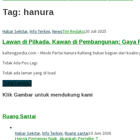
Tag:
hanura
Habar Sekitar
,
Info Terkini
,
News
Tim Redaksi
20 Juli 2025
Lawan di Pilkada, Kawan di Pembangunan: Gaya Po
kaltengpedia.com – Meski Partai Hanura Kalteng bukan bagian dari koali
Tidak Ada Pos Lagi.
Tidak ada laman yang di load.
Lihat Lainnya
Klik Gambar untuk mendukung kami
Ruang Santai
Habar Sekitar
,
Info Terkini
,
Ruang santai
10 Juni 2026
Harga Pertamax Naik, Akankah Pertalite T…