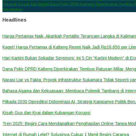
Tekanan Sosial dan Digital
Dana Pokir DPRD Kalteng Diperkirakan Tembus R
Dituduhkan
Headlines
Harga Pertamax Naik, Akankah Pertalite Terancam Langka di Kalima
Kaget! Harga Pertamax di Kalteng Resmi Naik Jadi Rp16.650 per Lite
Hari Kartini Bukan Sekadar Seremoni: Ini 5 Ciri “Kartini Modern” di Er
Dana Pokir DPRD Kalteng Diperkirakan Tembus Ratusan Miliar, Meng
Narasi Liar vs Fakta: Proyek Infrastruktur Sukamara Tidak Seperti y
Bahasa Agama dan Kekuasaan: Membaca Polemik Tambang di Inter
Pilkada 2030 Diprediksi Didominasi AI, Strategi Kampanye Politik Ber
Kisah Gus dan Kyai dalam Kubangan Korupsi
Tren 2025: Begini Cara Mendapatkan Penghasilan Online Tanpa Mod
Internet di Rumah Lelet? Solusinya Cukup 1 Menit Begini Caranya