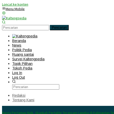
Loncat ke konten
Menu Mobile
Pencarian
Beranda
News
Politik Pedia
Ruang santai
Survei Kaltengpedia
Topik Pilihan
Tokoh Pedia
Log In
Log Out
Redaksi
Tentang Kami
Konten Spesial
Harga Pertamax Naik, Akankah Pertalite Terancam Langka di Kalimantan T