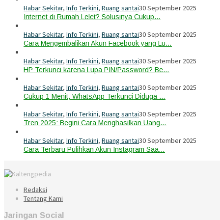
Habar Sekitar
,
Info Terkini
,
Ruang santai
30 September 2025
Internet di Rumah Lelet? Solusinya Cukup…
Habar Sekitar
,
Info Terkini
,
Ruang santai
30 September 2025
Cara Mengembalikan Akun Facebook yang Lu…
Habar Sekitar
,
Info Terkini
,
Ruang santai
30 September 2025
HP Terkunci karena Lupa PIN/Password? Be…
Habar Sekitar
,
Info Terkini
,
Ruang santai
30 September 2025
Cukup 1 Menit, WhatsApp Terkunci Diduga …
Habar Sekitar
,
Info Terkini
,
Ruang santai
30 September 2025
Tren 2025: Begini Cara Menghasilkan Uang…
Habar Sekitar
,
Info Terkini
,
Ruang santai
30 September 2025
Cara Terbaru Pulihkan Akun Instagram Saa…
Redaksi
Tentang Kami
Jaringan Social