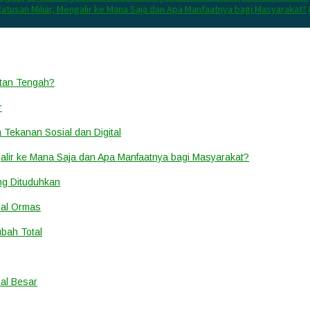
atusan Miliar, Mengalir ke Mana Saja dan Apa Manfaatnya bagi Masyarakat?
ntan Tengah?
r
a Tekanan Sosial dan Digital
alir ke Mana Saja dan Apa Manfaatnya bagi Masyarakat?
ang Dituduhkan
nal Ormas
ubah Total
al Besar