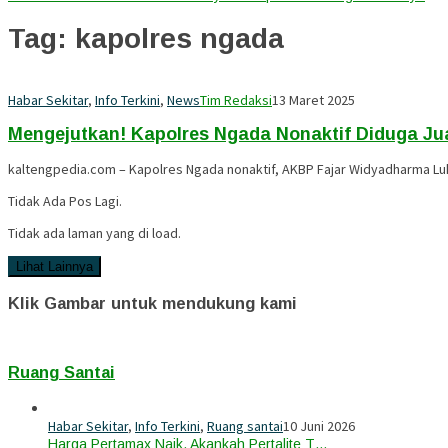
Tag:
kapolres ngada
Habar Sekitar
,
Info Terkini
,
News
Tim Redaksi
13 Maret 2025
Mengejutkan! Kapolres Ngada Nonaktif Diduga Jua
kaltengpedia.com – Kapolres Ngada nonaktif, AKBP Fajar Widyadharma L
Tidak Ada Pos Lagi.
Tidak ada laman yang di load.
Lihat Lainnya
Klik Gambar untuk mendukung kami
Ruang Santai
Habar Sekitar
,
Info Terkini
,
Ruang santai
10 Juni 2026
Harga Pertamax Naik, Akankah Pertalite T…