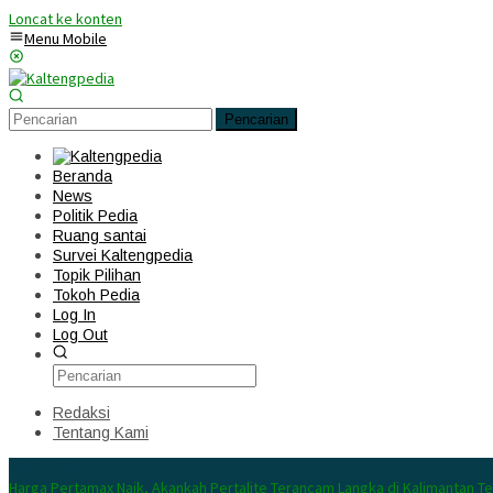
Loncat ke konten
Menu Mobile
Pencarian
Beranda
News
Politik Pedia
Ruang santai
Survei Kaltengpedia
Topik Pilihan
Tokoh Pedia
Log In
Log Out
Redaksi
Tentang Kami
Konten Spesial
Harga Pertamax Naik, Akankah Pertalite Terancam Langka di Kalimantan T