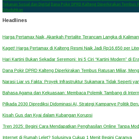
Tekanan Sosial dan Digital
Dana Pokir DPRD Kalteng Diperkirakan Tembus R
Dituduhkan
Headlines
Harga Pertamax Naik, Akankah Pertalite Terancam Langka di Kalima
Kaget! Harga Pertamax di Kalteng Resmi Naik Jadi Rp16.650 per Lite
Hari Kartini Bukan Sekadar Seremoni: Ini 5 Ciri “Kartini Modern” di Er
Dana Pokir DPRD Kalteng Diperkirakan Tembus Ratusan Miliar, Meng
Narasi Liar vs Fakta: Proyek Infrastruktur Sukamara Tidak Seperti y
Bahasa Agama dan Kekuasaan: Membaca Polemik Tambang di Inter
Pilkada 2030 Diprediksi Didominasi AI, Strategi Kampanye Politik Ber
Kisah Gus dan Kyai dalam Kubangan Korupsi
Tren 2025: Begini Cara Mendapatkan Penghasilan Online Tanpa Mod
Internet di Rumah Lelet? Solusinya Cukup 1 Menit Begini Caranya