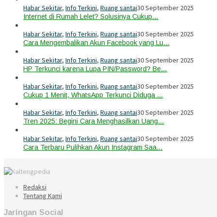
Habar Sekitar
,
Info Terkini
,
Ruang santai
30 September 2025
Internet di Rumah Lelet? Solusinya Cukup…
Habar Sekitar
,
Info Terkini
,
Ruang santai
30 September 2025
Cara Mengembalikan Akun Facebook yang Lu…
Habar Sekitar
,
Info Terkini
,
Ruang santai
30 September 2025
HP Terkunci karena Lupa PIN/Password? Be…
Habar Sekitar
,
Info Terkini
,
Ruang santai
30 September 2025
Cukup 1 Menit, WhatsApp Terkunci Diduga …
Habar Sekitar
,
Info Terkini
,
Ruang santai
30 September 2025
Tren 2025: Begini Cara Menghasilkan Uang…
Habar Sekitar
,
Info Terkini
,
Ruang santai
30 September 2025
Cara Terbaru Pulihkan Akun Instagram Saa…
Redaksi
Tentang Kami
Jaringan Social