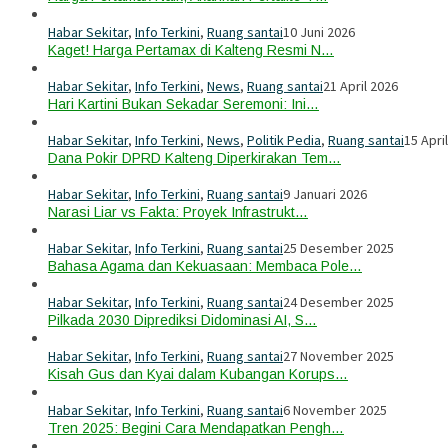
Habar Sekitar
,
Info Terkini
,
Ruang santai
10 Juni 2026
Kaget! Harga Pertamax di Kalteng Resmi N…
Habar Sekitar
,
Info Terkini
,
News
,
Ruang santai
21 April 2026
Hari Kartini Bukan Sekadar Seremoni: Ini…
Habar Sekitar
,
Info Terkini
,
News
,
Politik Pedia
,
Ruang santai
15 Apri
Dana Pokir DPRD Kalteng Diperkirakan Tem…
Habar Sekitar
,
Info Terkini
,
Ruang santai
9 Januari 2026
Narasi Liar vs Fakta: Proyek Infrastrukt…
Habar Sekitar
,
Info Terkini
,
Ruang santai
25 Desember 2025
Bahasa Agama dan Kekuasaan: Membaca Pole…
Habar Sekitar
,
Info Terkini
,
Ruang santai
24 Desember 2025
Pilkada 2030 Diprediksi Didominasi AI, S…
Habar Sekitar
,
Info Terkini
,
Ruang santai
27 November 2025
Kisah Gus dan Kyai dalam Kubangan Korups…
Habar Sekitar
,
Info Terkini
,
Ruang santai
6 November 2025
Tren 2025: Begini Cara Mendapatkan Pengh…