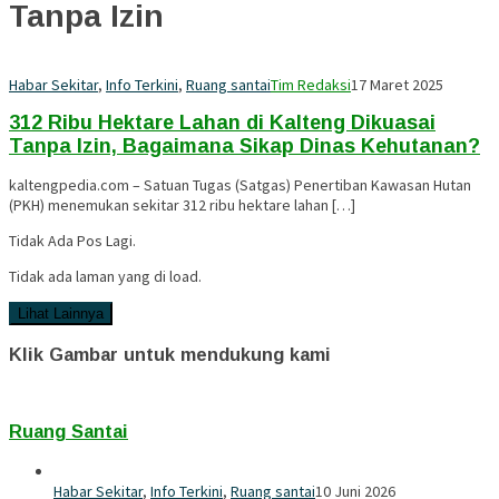
Tanpa Izin
Habar Sekitar
,
Info Terkini
,
Ruang santai
Tim Redaksi
17 Maret 2025
312 Ribu Hektare Lahan di Kalteng Dikuasai
Tanpa Izin, Bagaimana Sikap Dinas Kehutanan?
kaltengpedia.com – Satuan Tugas (Satgas) Penertiban Kawasan Hutan
(PKH) menemukan sekitar 312 ribu hektare lahan […]
Tidak Ada Pos Lagi.
Tidak ada laman yang di load.
Lihat Lainnya
Klik Gambar untuk mendukung kami
Ruang Santai
Habar Sekitar
,
Info Terkini
,
Ruang santai
10 Juni 2026