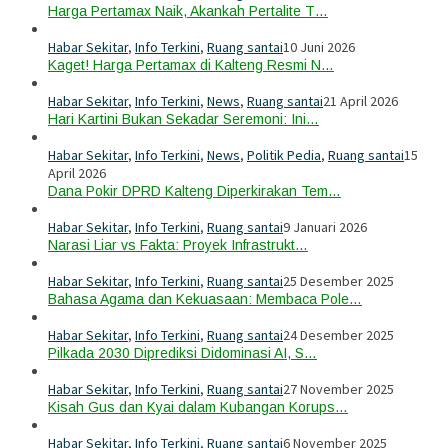
Harga Pertamax Naik, Akankah Pertalite T…
Habar Sekitar
,
Info Terkini
,
Ruang santai
10 Juni 2026
Kaget! Harga Pertamax di Kalteng Resmi N…
Habar Sekitar
,
Info Terkini
,
News
,
Ruang santai
21 April 2026
Hari Kartini Bukan Sekadar Seremoni: Ini…
Habar Sekitar
,
Info Terkini
,
News
,
Politik Pedia
,
Ruang santai
15
April 2026
Dana Pokir DPRD Kalteng Diperkirakan Tem…
Habar Sekitar
,
Info Terkini
,
Ruang santai
9 Januari 2026
Narasi Liar vs Fakta: Proyek Infrastrukt…
Habar Sekitar
,
Info Terkini
,
Ruang santai
25 Desember 2025
Bahasa Agama dan Kekuasaan: Membaca Pole…
Habar Sekitar
,
Info Terkini
,
Ruang santai
24 Desember 2025
Pilkada 2030 Diprediksi Didominasi AI, S…
Habar Sekitar
,
Info Terkini
,
Ruang santai
27 November 2025
Kisah Gus dan Kyai dalam Kubangan Korups…
Habar Sekitar
,
Info Terkini
,
Ruang santai
6 November 2025