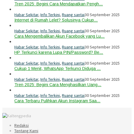
Tren 2025: Begini Cara Mendapatkan Pengh…
Habar Sekitar
,
Info Terkini
,
Ruang santai
30 September 2025
Internet di Rumah Lelet? Solusinya Cukup…
Habar Sekitar
,
Info Terkini
,
Ruang santai
30 September 2025
Cara Mengembalikan Akun Facebook yang Lu…
Habar Sekitar
,
Info Terkini
,
Ruang santai
30 September 2025
HP Terkunci karena Lupa PIN/Password? Be…
Habar Sekitar
,
Info Terkini
,
Ruang santai
30 September 2025
Cukup 1 Menit, WhatsApp Terkunci Diduga …
Habar Sekitar
,
Info Terkini
,
Ruang santai
30 September 2025
Tren 2025: Begini Cara Menghasilkan Uang…
Habar Sekitar
,
Info Terkini
,
Ruang santai
30 September 2025
Cara Terbaru Pulihkan Akun Instagram Saa…
Redaksi
Tentang Kami