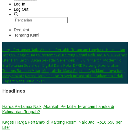
Log In
Log Out
Redaksi
Tentang Kami
Konten Spesial
Harga Pertamax Naik, Akankah Pertalite Terancam Langka di Kalimantan
Tengah?
Kaget! Harga Pertamax di Kalteng Resmi Naik Jadi Rp16.650 per
Liter
Hari Kartini Bukan Sekadar Seremoni: Ini 5 Ciri “Kartini Modern” di
Era Tekanan Sosial dan Digital
Dana Pokir DPRD Kalteng Diperkirakan
Tembus Ratusan Miliar, Mengalir ke Mana Saja dan Apa Manfaatnya bagi
Masyarakat?
Narasi Liar vs Fakta: Proyek Infrastruktur Sukamara Tidak
Seperti yang Dituduhkan
Headlines
Harga Pertamax Naik, Akankah Pertalite Terancam Langka di
Kalimantan Tengah?
Kaget! Harga Pertamax di Kalteng Resmi Naik Jadi Rp16.650 per
Liter