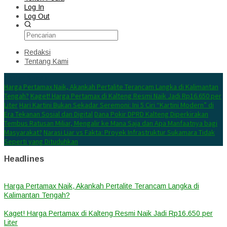
Log In
Log Out
Redaksi
Tentang Kami
Konten Spesial
Harga Pertamax Naik, Akankah Pertalite Terancam Langka di Kalimantan
Tengah?
Kaget! Harga Pertamax di Kalteng Resmi Naik Jadi Rp16.650 per
Liter
Hari Kartini Bukan Sekadar Seremoni: Ini 5 Ciri “Kartini Modern” di
Era Tekanan Sosial dan Digital
Dana Pokir DPRD Kalteng Diperkirakan
Tembus Ratusan Miliar, Mengalir ke Mana Saja dan Apa Manfaatnya bagi
Masyarakat?
Narasi Liar vs Fakta: Proyek Infrastruktur Sukamara Tidak
Seperti yang Dituduhkan
Headlines
Harga Pertamax Naik, Akankah Pertalite Terancam Langka di
Kalimantan Tengah?
Kaget! Harga Pertamax di Kalteng Resmi Naik Jadi Rp16.650 per
Liter