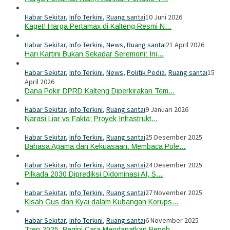
Habar Sekitar
,
Info Terkini
,
Ruang santai
10 Juni 2026
Kaget! Harga Pertamax di Kalteng Resmi N…
Habar Sekitar
,
Info Terkini
,
News
,
Ruang santai
21 April 2026
Hari Kartini Bukan Sekadar Seremoni: Ini…
Habar Sekitar
,
Info Terkini
,
News
,
Politik Pedia
,
Ruang santai
15
April 2026
Dana Pokir DPRD Kalteng Diperkirakan Tem…
Habar Sekitar
,
Info Terkini
,
Ruang santai
9 Januari 2026
Narasi Liar vs Fakta: Proyek Infrastrukt…
Habar Sekitar
,
Info Terkini
,
Ruang santai
25 Desember 2025
Bahasa Agama dan Kekuasaan: Membaca Pole…
Habar Sekitar
,
Info Terkini
,
Ruang santai
24 Desember 2025
Pilkada 2030 Diprediksi Didominasi AI, S…
Habar Sekitar
,
Info Terkini
,
Ruang santai
27 November 2025
Kisah Gus dan Kyai dalam Kubangan Korups…
Habar Sekitar
,
Info Terkini
,
Ruang santai
6 November 2025
Tren 2025: Begini Cara Mendapatkan Pengh…