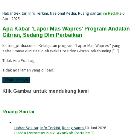
Habar Sekitar
,
Info Terkini
,
Nasional Pedia
,
Ruang santai
Tim Redaksi
6
April 2025
Apa Kabar ‘Lapor Mas Wapres’ Program Andalan
Gibran, Sedang Dlm Perbaikan
kaltengpedia.com – Kelanjutan program “Lapor Mas Wapres” yang
sebelumnya diinisiasi oleh Wakil Presiden Gibran Rakabuming […]
Tidak Ada Pos Lagi.
Tidak ada laman yang di load.
Lihat Lainnya
Klik Gambar untuk mendukung kami
Ruang Santai
Habar Sekitar
,
Info Terkini
,
Ruang santai
10 Juni 2026
Harga Pertamax Naik, Akankah Pertalite T…