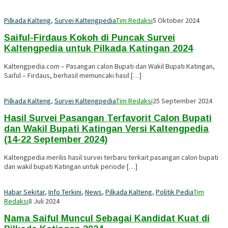
Pilkada Kalteng
,
Survei Kaltengpedia
Tim Redaksi
5 Oktober 2024
Saiful-Firdaus Kokoh di Puncak Survei
Kaltengpedia untuk Pilkada Katingan 2024
Kaltengpedia.com – Pasangan calon Bupati dan Wakil Bupati Katingan,
Saiful – Firdaus, berhasil memuncaki hasil […]
Pilkada Kalteng
,
Survei Kaltengpedia
Tim Redaksi
25 September 2024
Hasil Survei Pasangan Terfavorit Calon Bupati
dan Wakil Bupati Katingan Versi Kaltengpedia
(14-22 September 2024)
Kaltengpedia merilis hasil survei terbaru terkait pasangan calon bupati
dan wakil bupati Katingan untuk periode […]
Habar Sekitar
,
Info Terkini
,
News
,
Pilkada Kalteng
,
Politik Pedia
Tim
Redaksi
8 Juli 2024
Nama Saiful Muncul Sebagai Kandidat Kuat di