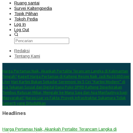
Ruang santai
Survei Kaltengpedia
Topik Pilihan
Tokoh Pedia
Log In
Log Out
Redaksi
Tentang Kami
Konten Spesial
Harga Pertamax Naik, Akankah Pertalite Terancam Langka di Kalimantan
Tengah?
Kaget! Harga Pertamax di Kalteng Resmi Naik Jadi Rp16.650 per
Liter
Hari Kartini Bukan Sekadar Seremoni: Ini 5 Ciri “Kartini Modern” di
Era Tekanan Sosial dan Digital
Dana Pokir DPRD Kalteng Diperkirakan
Tembus Ratusan Miliar, Mengalir ke Mana Saja dan Apa Manfaatnya bagi
Masyarakat?
Narasi Liar vs Fakta: Proyek Infrastruktur Sukamara Tidak
Seperti yang Dituduhkan
Headlines
Harga Pertamax Naik, Akankah Pertalite Terancam Langka di