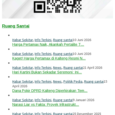
Ruang Santai
Habar Sekitar
,
Info Terkini
,
Ruang santai
10 Juni 2026
Harga Pertamax Naik, Akankah Pertalite T…
Habar Sekitar
,
Info Terkini
,
Ruang santai
10 Juni 2026
Kaget! Harga Pertamax di Kalteng Resmi N…
Habar Sekitar
,
Info Terkini
,
News
,
Ruang santai
21 April 2026
Hari Kartini Bukan Sekadar Seremoni: Ini…
Habar Sekitar
,
Info Terkini
,
News
,
Politik Pedia
,
Ruang santai
15
April 2026
Dana Pokir DPRD Kalteng Diperkirakan Tem…
Habar Sekitar
,
Info Terkini
,
Ruang santai
9 Januari 2026
Narasi Liar vs Fakta: Proyek Infrastrukt…
Habar Sekitar
,
Info Terkini
,
Ruang santai
25 Desember 2025