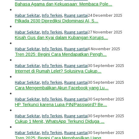
Bahasa Agama dan Kekuasaan: Membaca Pole…
Habar Sekitar
,
Info Terkini
,
Ruang santai
24 Desember 2025
Pilkada 2030 Diprediksi Didominasi AI, S…
Habar Sekitar
,
Info Terkini
,
Ruang santai
27 November 2025
Kisah Gus dan Kyai dalam Kubangan Korups…
Habar Sekitar
,
Info Terkini
,
Ruang santai
6 November 2025
Tren 2025: Begini Cara Mendapatkan Pengh…
Habar Sekitar
,
Info Terkini
,
Ruang santai
30 September 2025
Internet di Rumah Lelet? Solusinya Cukup…
Habar Sekitar
,
Info Terkini
,
Ruang santai
30 September 2025
Cara Mengembalikan Akun Facebook yang Lu…
Habar Sekitar
,
Info Terkini
,
Ruang santai
30 September 2025
HP Terkunci karena Lupa PIN/Password? Be…
Habar Sekitar
,
Info Terkini
,
Ruang santai
30 September 2025
Cukup 1 Menit, WhatsApp Terkunci Diduga …
Habar Sekitar
,
Info Terkini
,
Ruang santai
30 September 2025
Tren 2025: Begini Cara Menghasilkan Uang…