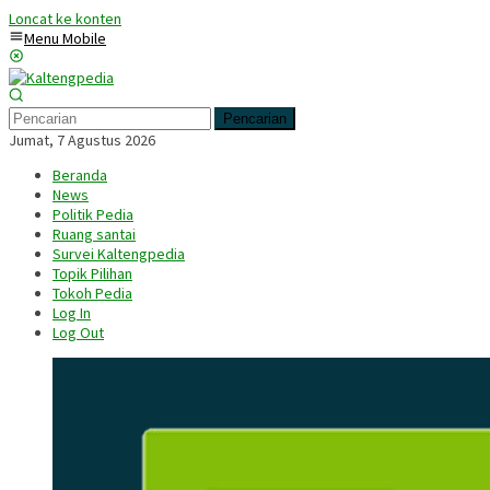
Loncat ke konten
Menu Mobile
Pencarian
Jumat, 7 Agustus 2026
Beranda
News
Politik Pedia
Ruang santai
Survei Kaltengpedia
Topik Pilihan
Tokoh Pedia
Log In
Log Out