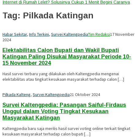
Internet di Rumah Lelet? Solusinya Cukup 1 Menit Begini Caranya
Tag:
Pilkada Katingan
Habar Sekitar
,
Info Terkini
,
Survei Kaltengpedia
Tim Redaksi
17 November
2024
Elektabilitas Calon Bupati dan Wakil Bupati
Katingan Paling Disukai Masyarakat Periode 10-
15 November 2024
Hasil survei terbaru yang dilakukan oleh Kaltengpedia mengenai
elektabilitas atau tingkat kesukaan masyarakat terhadap calon […]
Pilkada Kalteng
,
Survei Kaltengpedia
21 Oktober 2024
Survei Kaltengpedia: Pasangan Saiful-Firdaus
Unggul dalam Voting Tingkat Kesukaan
Masyarakat Katingan
Kaltengpedia baru saja merilis hasil survei voting online terkait tingkat
kesukaan masyarakat terhadap calon bupati […]