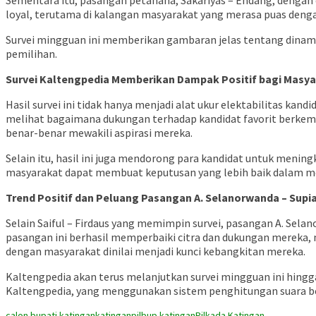
Sementara itu, pasangan petahana, Sakariyas – Endang, dengan
loyal, terutama di kalangan masyarakat yang merasa puas de
Survei mingguan ini memberikan gambaran jelas tentang dinami
pemilihan.
Survei Kaltengpedia Memberikan Dampak Positif bagi Masya
Hasil survei ini tidak hanya menjadi alat ukur elektabilitas ka
melihat bagaimana dukungan terhadap kandidat favorit berkemb
benar-benar mewakili aspirasi mereka.
Selain itu, hasil ini juga mendorong para kandidat untuk men
masyarakat dapat membuat keputusan yang lebih baik dalam 
Trend Positif dan Peluang Pasangan A. Selanorwanda – Supi
Selain Saiful – Firdaus yang memimpin survei, pasangan A. Sela
pasangan ini berhasil memperbaiki citra dan dukungan mereka, 
dengan masyarakat dinilai menjadi kunci kebangkitan mereka.
Kaltengpedia akan terus melanjutkan survei mingguan ini hingga 
Kaltengpedia, yang menggunakan sistem penghitungan suara berb
calon bupati katingan
katingan
pilbup katingan
Pilkada Katingan