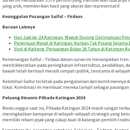
Survei ini melibatkan 5.570 pemilih yang memberikan suaranya m
yang unik, memberikan hasil yang akurat dan representatif.
Keunggulan Pasangan Saiful – Firdaus
Bacaan Lainnya
Hari Jadi ke-24 Katingan, Wagub Dorong Optimalisasi Po
Penemuan Mayat di Katingan: Korban Tak Pulang Selama 
Viral di Kalteng: Perjuangan Bidan 26 Tahun di Katingan 
Kemenangan Saiful – Firdaus dalam survei ini menunjukkan tren
menitikberatkan pada peningkatan infrastruktur, pendidikan, 
bawah telah berhasil meraih simpati publik, terutama di wilay
Kelebihan Saiful terletak pada pengalaman dan komitmennya d
lokal. Kombinasi ini membuat mereka tampil sebagai pasangan
Peluang Dinamis Pilkada Katingan 2024
Meski unggul saat ini, Pilkada Katingan 2024 masih sangat te
meningkatkan kampanye di wilayah-wilayah strategis yang bel
memiliki rekam jejak yang cukup kuat di kalangan pemilih tradis