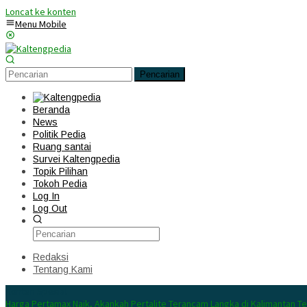
Loncat ke konten
Menu Mobile
Pencarian
Beranda
News
Politik Pedia
Ruang santai
Survei Kaltengpedia
Topik Pilihan
Tokoh Pedia
Log In
Log Out
Redaksi
Tentang Kami
Konten Spesial
Harga Pertamax Naik, Akankah Pertalite Terancam Langka di Kalimantan T