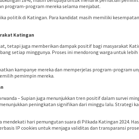
 dukungan 18%, masih berupaya untuk menarik perhatian pemilih.
ngan program-program mereka selama menjabat.
ka politik di Katingan. Para kandidat masih memiliki kesempata
rakat Katingan
ndidat, tetapi juga memberikan dampak positif bagi masyarakat Kat
ang setiap minggunya. Proses ini mendorong warga untuk lebih a
ingkatkan kampanye mereka dan memperjelas program-program ung
memilih pemimpin mereka.
an
norwanda – Supian juga menunjukkan tren positif dalam survei ming
menunjukkan peningkatan signifikan dari minggu lalu. Strategi k
mendekati hari pemungutan suara di Pilkada Katingan 2024. Hasil 
asis IP cookies untuk menjaga validitas dan transparansi prose