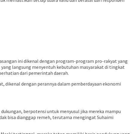
tuk memastikan setiap suara valid dan berasal dari responden
 Pasangan ini dikenal dengan program-program pro-rakyat yang
ka yang langsung menyentuh kebutuhan masyarakat di tingkat
perhatian dari pemerintah daerah.
akat, dikenal dengan perannya dalam pemberdayaan ekonomi
8% dukungan, berpotensi untuk menyusul jika mereka mampu
idak bisa dianggap remeh, terutama mengingat Suhaimi