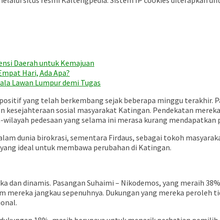
elalui situs resmi Kaltengpedia. Sistem IP cookies diterapkan un
tensi Daerah untuk Kemajuan
Empat Hari, Ada Apa?
Kuala Lawan Lumpur demi Tugas
 positif yang telah berkembang sejak beberapa minggu terakhir.
dan kesejahteraan sosial masyarakat Katingan. Pendekatan mere
ah-wilayah pedesaan yang selama ini merasa kurang mendapatkan 
alam dunia birokrasi, sementara Firdaus, sebagai tokoh masyar
 yang ideal untuk membawa perubahan di Katingan.
rbuka dan dinamis. Pasangan Suhaimi – Nikodemos, yang meraih 3
um mereka jangkau sepenuhnya. Dukungan yang mereka peroleh t
ional.