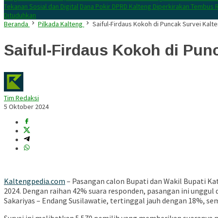
Tekanan Sosial dan Digital
Dana Pokir DPRD Kalteng Diperkirakan Tembus R
Dituduhkan
Beranda
Pilkada Kalteng
Saiful-Firdaus Kokoh di Puncak Survei Kalt
Saiful-Firdaus Kokoh di Pun
Tim Redaksi
5 Oktober 2024
Kaltengpedia.com
– Pasangan calon Bupati dan Wakil Bupati Kat
2024. Dengan raihan 42% suara responden, pasangan ini unggul 
Sakariyas – Endang Susilawatie, tertinggal jauh dengan 18%,