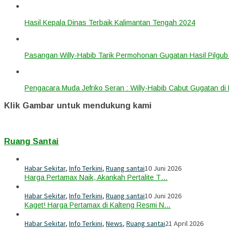
Hasil Kepala Dinas Terbaik Kalimantan Tengah 2024
Pasangan Willy-Habib Tarik Permohonan Gugatan Hasil Pilgub
Pengacara Muda Jefriko Seran : Willy-Habib Cabut Gugatan d
Klik Gambar untuk mendukung kami
Ruang Santai
Habar Sekitar
,
Info Terkini
,
Ruang santai
10 Juni 2026
Harga Pertamax Naik, Akankah Pertalite T…
Habar Sekitar
,
Info Terkini
,
Ruang santai
10 Juni 2026
Kaget! Harga Pertamax di Kalteng Resmi N…
Habar Sekitar
,
Info Terkini
,
News
,
Ruang santai
21 April 2026