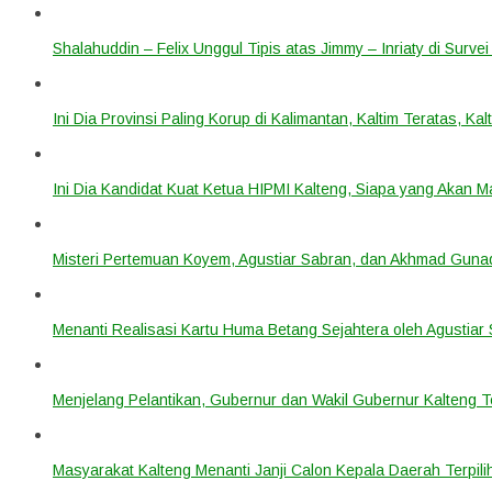
Shalahuddin – Felix Unggul Tipis atas Jimmy – Inriaty di Survei
Ini Dia Provinsi Paling Korup di Kalimantan, Kaltim Teratas, Ka
Ini Dia Kandidat Kuat Ketua HIPMI Kalteng, Siapa yang Akan M
Misteri Pertemuan Koyem, Agustiar Sabran, dan Akhmad Gunadi:
Menanti Realisasi Kartu Huma Betang Sejahtera oleh Agustiar
Menjelang Pelantikan, Gubernur dan Wakil Gubernur Kalteng T
Masyarakat Kalteng Menanti Janji Calon Kepala Daerah Terpili