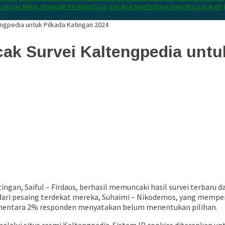
atusan Miliar, Mengalir ke Mana Saja dan Apa Manfaatnya bagi Masyarakat?
engpedia untuk Pilkada Katingan 2024
cak Survei Kaltengpedia untu
ingan, Saiful – Firdaus, berhasil memuncaki hasil survei terbaru
dari pesaing terdekat mereka, Suhaimi – Nikodemos, yang memper
 sementara 2% responden menyatakan belum menentukan pilihan.