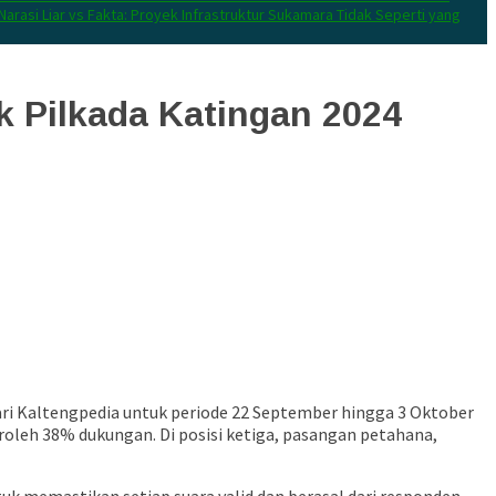
Narasi Liar vs Fakta: Proyek Infrastruktur Sukamara Tidak Seperti yang
k Pilkada Katingan 2024
 dari Kaltengpedia untuk periode 22 September hingga 3 Oktober
oleh 38% dukungan. Di posisi ketiga, pasangan petahana,