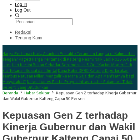
Log In
Log Out
Redaksi
Tentang Kami
Konten Spesial
Harga Pertamax Naik, Akankah Pertalite Terancam Langka di Kalimantan
Tengah?
Kaget! Harga Pertamax di Kalteng Resmi Naik Jadi Rp16.650 per
Liter
Hari Kartini Bukan Sekadar Seremoni: Ini 5 Ciri “Kartini Modern” di
Era Tekanan Sosial dan Digital
Dana Pokir DPRD Kalteng Diperkirakan
Tembus Ratusan Miliar, Mengalir ke Mana Saja dan Apa Manfaatnya bagi
Masyarakat?
Narasi Liar vs Fakta: Proyek Infrastruktur Sukamara Tidak
Seperti yang Dituduhkan
Beranda
Habar Sekitar
Kepuasan Gen Z terhadap Kinerja Gubernur
dan Wakil Gubernur Kalteng Capai 50 Persen
Kepuasan Gen Z terhadap
Kinerja Gubernur dan Wakil
Gubernur Kalteng Capai 50