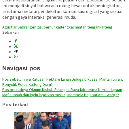
ini menjadi sinyal bahwa ada ruang besar untuk peningkatan,
terutama melalui pendekatan komunikasi digital yang sesuai
dengan gaya interaksi generasi muda.
Agustiar Sabran
gen z
gubernur kalteng
kalmantan tengah
kalteng
Sebarkan
Navigasi pos
Pos sebelumnya
Ratusan Hektare Lahan Diduga Dikuasai Mantan Lurah,
Penyidik Polda Kalteng Diam?
Pos berikutnya
Oknum Dishub Palangka Raya tak terima berita dugaan
Mafia tanah dan ingin laporkan media, Membela Pejabat atau Warga?
Pos terkait