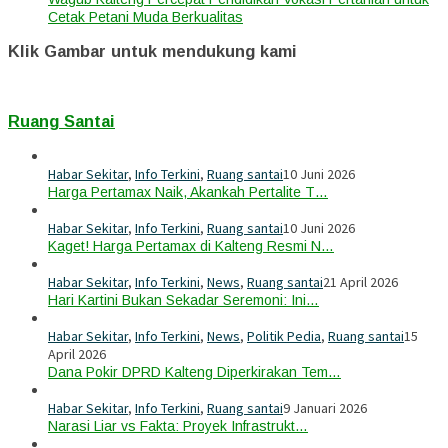
Cetak Petani Muda Berkualitas
Klik Gambar untuk mendukung kami
Ruang Santai
Habar Sekitar
,
Info Terkini
,
Ruang santai
10 Juni 2026
Harga Pertamax Naik, Akankah Pertalite T…
Habar Sekitar
,
Info Terkini
,
Ruang santai
10 Juni 2026
Kaget! Harga Pertamax di Kalteng Resmi N…
Habar Sekitar
,
Info Terkini
,
News
,
Ruang santai
21 April 2026
Hari Kartini Bukan Sekadar Seremoni: Ini…
Habar Sekitar
,
Info Terkini
,
News
,
Politik Pedia
,
Ruang santai
15
April 2026
Dana Pokir DPRD Kalteng Diperkirakan Tem…
Habar Sekitar
,
Info Terkini
,
Ruang santai
9 Januari 2026
Narasi Liar vs Fakta: Proyek Infrastrukt…