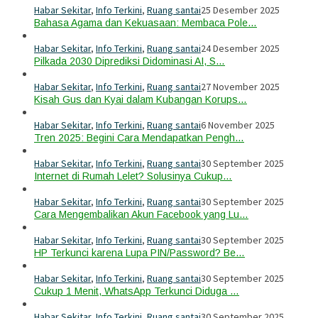
Habar Sekitar
,
Info Terkini
,
Ruang santai
25 Desember 2025
Bahasa Agama dan Kekuasaan: Membaca Pole…
Habar Sekitar
,
Info Terkini
,
Ruang santai
24 Desember 2025
Pilkada 2030 Diprediksi Didominasi AI, S…
Habar Sekitar
,
Info Terkini
,
Ruang santai
27 November 2025
Kisah Gus dan Kyai dalam Kubangan Korups…
Habar Sekitar
,
Info Terkini
,
Ruang santai
6 November 2025
Tren 2025: Begini Cara Mendapatkan Pengh…
Habar Sekitar
,
Info Terkini
,
Ruang santai
30 September 2025
Internet di Rumah Lelet? Solusinya Cukup…
Habar Sekitar
,
Info Terkini
,
Ruang santai
30 September 2025
Cara Mengembalikan Akun Facebook yang Lu…
Habar Sekitar
,
Info Terkini
,
Ruang santai
30 September 2025
HP Terkunci karena Lupa PIN/Password? Be…
Habar Sekitar
,
Info Terkini
,
Ruang santai
30 September 2025
Cukup 1 Menit, WhatsApp Terkunci Diduga …
Habar Sekitar
,
Info Terkini
,
Ruang santai
30 September 2025