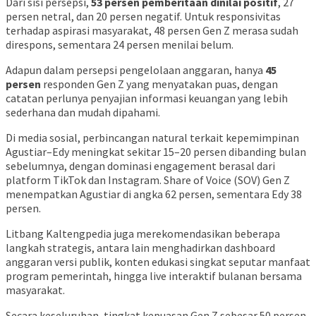
Dari sisi persepsi,
53 persen pemberitaan dinilai positif
, 27
persen netral, dan 20 persen negatif. Untuk responsivitas
terhadap aspirasi masyarakat, 48 persen Gen Z merasa sudah
direspons, sementara 24 persen menilai belum.
Adapun dalam persepsi pengelolaan anggaran, hanya
45
persen
responden Gen Z yang menyatakan puas, dengan
catatan perlunya penyajian informasi keuangan yang lebih
sederhana dan mudah dipahami.
Di media sosial, perbincangan natural terkait kepemimpinan
Agustiar–Edy meningkat sekitar 15–20 persen dibanding bulan
sebelumnya, dengan dominasi engagement berasal dari
platform TikTok dan Instagram. Share of Voice (SOV) Gen Z
menempatkan Agustiar di angka 62 persen, sementara Edy 38
persen.
Litbang Kaltengpedia juga merekomendasikan beberapa
langkah strategis, antara lain menghadirkan dashboard
anggaran versi publik, konten edukasi singkat seputar manfaat
program pemerintah, hingga live interaktif bulanan bersama
masyarakat.
Secara keseluruhan, tingkat kepuasan Gen Z sebesar 50 persen