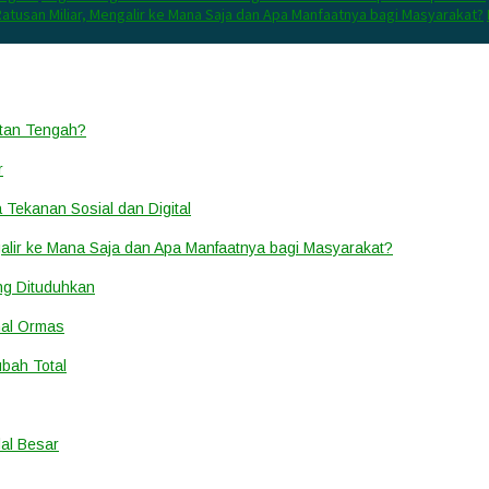
atusan Miliar, Mengalir ke Mana Saja dan Apa Manfaatnya bagi Masyarakat?
ntan Tengah?
r
a Tekanan Sosial dan Digital
alir ke Mana Saja dan Apa Manfaatnya bagi Masyarakat?
ang Dituduhkan
nal Ormas
ubah Total
al Besar