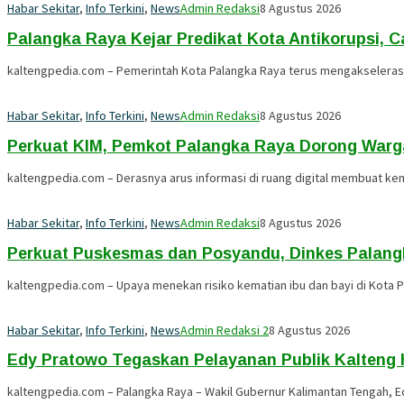
Habar Sekitar
,
Info Terkini
,
News
Admin Redaksi
8 Agustus 2026
Palangka Raya Kejar Predikat Kota Antikorupsi, C
kaltengpedia.com – Pemerintah Kota Palangka Raya terus mengakselerasi
Habar Sekitar
,
Info Terkini
,
News
Admin Redaksi
8 Agustus 2026
Perkuat KIM, Pemkot Palangka Raya Dorong Warga 
kaltengpedia.com – Derasnya arus informasi di ruang digital membuat k
Habar Sekitar
,
Info Terkini
,
News
Admin Redaksi
8 Agustus 2026
Perkuat Puskesmas dan Posyandu, Dinkes Palangk
kaltengpedia.com – Upaya menekan risiko kematian ibu dan bayi di Kota P
Habar Sekitar
,
Info Terkini
,
News
Admin Redaksi 2
8 Agustus 2026
Edy Pratowo Tegaskan Pelayanan Publik Kalteng 
kaltengpedia.com – Palangka Raya – Wakil Gubernur Kalimantan Tengah,