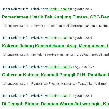
Habar Sekitar
,
Info Terkini
,
News
Admin Redaksi
8 Agustus 2026
Pemadaman Listrik Tak Kunjung Tuntas, GPG Baw
kaltengpedia.com – Polemik pemadaman listrik berkepanjangan di Kaliman
Habar Sekitar
,
Info Terkini
,
News
Admin Redaksi
8 Agustus 2026
Kalteng Jelang Kemerdekaan: Asap Mengancam, L
kaltengpedia.com – Menjelang peringatan Hari Kemerdekaan Republik Ind
Habar Sekitar
,
Info Terkini
,
News
Admin Redaksi 2
8 Agustus 2026
Gubernur Kalteng Kembali Panggil PLN, Pastikan
kaltengpedia.com – Pemerintah Provinsi Kalimantan Tengah kembali memi
Habar Sekitar
,
Info Terkini
,
News
Admin Redaksi
7 Agustus 2026
Di Tengah Sidang Delapan Warga Jatiwaringin, 