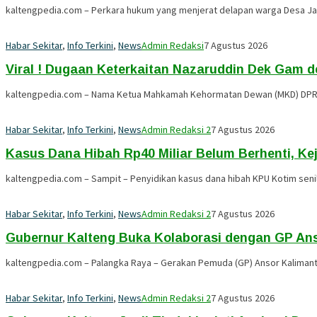
kaltengpedia.com – Perkara hukum yang menjerat delapan warga Desa Jati
Habar Sekitar
,
Info Terkini
,
News
Admin Redaksi
7 Agustus 2026
Viral ! Dugaan Keterkaitan Nazaruddin Dek Gam 
kaltengpedia.com – Nama Ketua Mahkamah Kehormatan Dewan (MKD) DPR R
Habar Sekitar
,
Info Terkini
,
News
Admin Redaksi 2
7 Agustus 2026
Kasus Dana Hibah Rp40 Miliar Belum Berhenti, Ke
kaltengpedia.com – Sampit – Penyidikan kasus dana hibah KPU Kotim senila
Habar Sekitar
,
Info Terkini
,
News
Admin Redaksi 2
7 Agustus 2026
Gubernur Kalteng Buka Kolaborasi dengan GP Ans
kaltengpedia.com – Palangka Raya – Gerakan Pemuda (GP) Ansor Kalimanta
Habar Sekitar
,
Info Terkini
,
News
Admin Redaksi 2
7 Agustus 2026