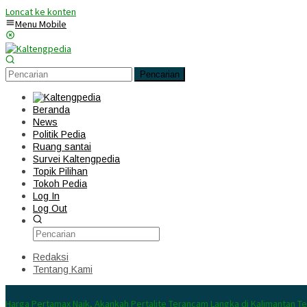
Loncat ke konten
Menu Mobile
Pencarian
Beranda
News
Politik Pedia
Ruang santai
Survei Kaltengpedia
Topik Pilihan
Tokoh Pedia
Log In
Log Out
Redaksi
Tentang Kami
Konten Spesial
Harga Pertamax Naik, Akankah Pertalite Terancam Langka di Kalimantan T