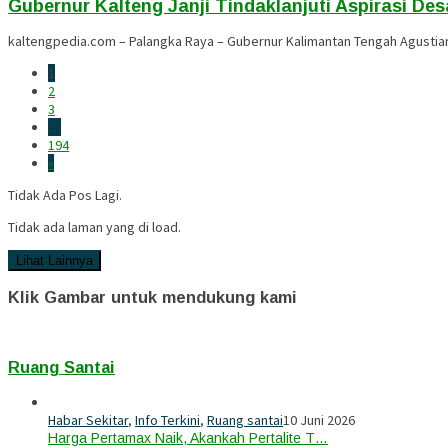
Gubernur Kalteng Janji Tindaklanjuti Aspirasi Des
kaltengpedia.com – Palangka Raya – Gubernur Kalimantan Tengah Agustia
1
2
3
…
194
»
Tidak Ada Pos Lagi.
Tidak ada laman yang di load.
Lihat Lainnya
Klik Gambar untuk mendukung kami
Ruang Santai
Habar Sekitar
,
Info Terkini
,
Ruang santai
10 Juni 2026
Harga Pertamax Naik, Akankah Pertalite T…