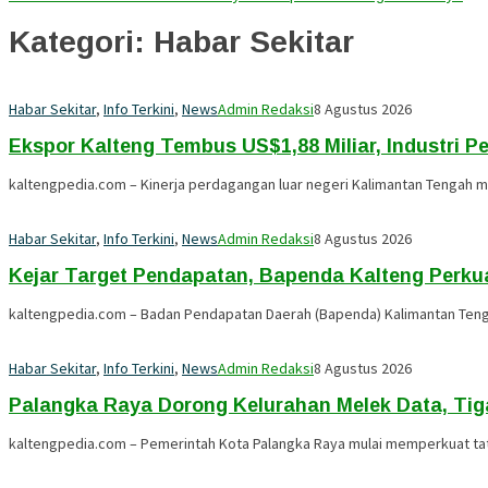
Kategori:
Habar Sekitar
Habar Sekitar
,
Info Terkini
,
News
Admin Redaksi
8 Agustus 2026
Ekspor Kalteng Tembus US$1,88 Miliar, Industri 
kaltengpedia.com – Kinerja perdagangan luar negeri Kalimantan Tengah m
Habar Sekitar
,
Info Terkini
,
News
Admin Redaksi
8 Agustus 2026
Kejar Target Pendapatan, Bapenda Kalteng Perku
kaltengpedia.com – Badan Pendapatan Daerah (Bapenda) Kalimantan Teng
Habar Sekitar
,
Info Terkini
,
News
Admin Redaksi
8 Agustus 2026
Palangka Raya Dorong Kelurahan Melek Data, Tig
kaltengpedia.com – Pemerintah Kota Palangka Raya mulai memperkuat tata 