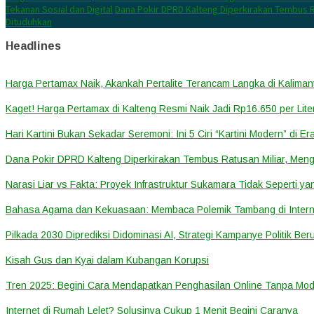
Tekanan Sosial dan Digital
Dana Pokir DPRD Kalteng Diperkirakan Tembus R
Dituduhkan
Headlines
Harga Pertamax Naik, Akankah Pertalite Terancam Langka di Kalima
Kaget! Harga Pertamax di Kalteng Resmi Naik Jadi Rp16.650 per Lite
Hari Kartini Bukan Sekadar Seremoni: Ini 5 Ciri “Kartini Modern” di Er
Dana Pokir DPRD Kalteng Diperkirakan Tembus Ratusan Miliar, Meng
Narasi Liar vs Fakta: Proyek Infrastruktur Sukamara Tidak Seperti y
Bahasa Agama dan Kekuasaan: Membaca Polemik Tambang di Inter
Pilkada 2030 Diprediksi Didominasi AI, Strategi Kampanye Politik Ber
Kisah Gus dan Kyai dalam Kubangan Korupsi
Tren 2025: Begini Cara Mendapatkan Penghasilan Online Tanpa Mod
Internet di Rumah Lelet? Solusinya Cukup 1 Menit Begini Caranya