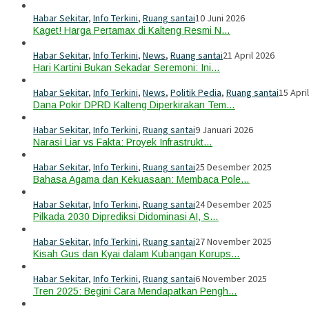
Habar Sekitar
,
Info Terkini
,
Ruang santai
10 Juni 2026
Kaget! Harga Pertamax di Kalteng Resmi N…
Habar Sekitar
,
Info Terkini
,
News
,
Ruang santai
21 April 2026
Hari Kartini Bukan Sekadar Seremoni: Ini…
Habar Sekitar
,
Info Terkini
,
News
,
Politik Pedia
,
Ruang santai
15 Apri
Dana Pokir DPRD Kalteng Diperkirakan Tem…
Habar Sekitar
,
Info Terkini
,
Ruang santai
9 Januari 2026
Narasi Liar vs Fakta: Proyek Infrastrukt…
Habar Sekitar
,
Info Terkini
,
Ruang santai
25 Desember 2025
Bahasa Agama dan Kekuasaan: Membaca Pole…
Habar Sekitar
,
Info Terkini
,
Ruang santai
24 Desember 2025
Pilkada 2030 Diprediksi Didominasi AI, S…
Habar Sekitar
,
Info Terkini
,
Ruang santai
27 November 2025
Kisah Gus dan Kyai dalam Kubangan Korups…
Habar Sekitar
,
Info Terkini
,
Ruang santai
6 November 2025
Tren 2025: Begini Cara Mendapatkan Pengh…