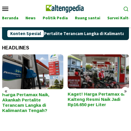
Loncat
Menu
ke
Mobile
konten
Beranda
News
Politik Pedia
Ruang santai
Survei Kalt
x Naik, Akankah Pertalite Terancam Langka di Kalimantan Teng
Konten Spesial
HEADLINES
«
»
Kaget! Harga Pertamax di
Hari Kartini Bukan Sekadar
Kalteng Resmi Naik Jadi
Seremoni: Ini 5 Ciri “Kartini
Rp16.650 per Liter
Modern” di Era Tekanan
Sosial dan Digital