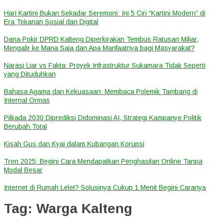
Hari Kartini Bukan Sekadar Seremoni: Ini 5 Ciri “Kartini Modern” di
Era Tekanan Sosial dan Digital
Dana Pokir DPRD Kalteng Diperkirakan Tembus Ratusan Miliar,
Mengalir ke Mana Saja dan Apa Manfaatnya bagi Masyarakat?
Narasi Liar vs Fakta: Proyek Infrastruktur Sukamara Tidak Seperti
yang Dituduhkan
Bahasa Agama dan Kekuasaan: Membaca Polemik Tambang di
Internal Ormas
Pilkada 2030 Diprediksi Didominasi AI, Strategi Kampanye Politik
Berubah Total
Kisah Gus dan Kyai dalam Kubangan Korupsi
Tren 2025: Begini Cara Mendapatkan Penghasilan Online Tanpa
Modal Besar
Internet di Rumah Lelet? Solusinya Cukup 1 Menit Begini Caranya
Tag:
Warga Kalteng