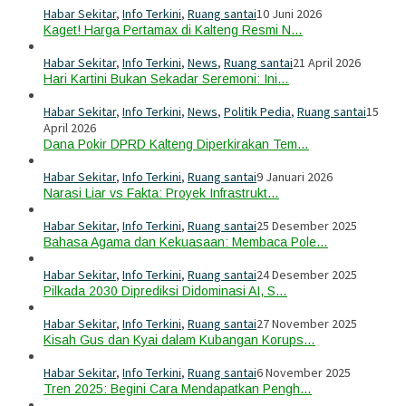
Habar Sekitar
,
Info Terkini
,
Ruang santai
10 Juni 2026
Kaget! Harga Pertamax di Kalteng Resmi N…
Habar Sekitar
,
Info Terkini
,
News
,
Ruang santai
21 April 2026
Hari Kartini Bukan Sekadar Seremoni: Ini…
Habar Sekitar
,
Info Terkini
,
News
,
Politik Pedia
,
Ruang santai
15
April 2026
Dana Pokir DPRD Kalteng Diperkirakan Tem…
Habar Sekitar
,
Info Terkini
,
Ruang santai
9 Januari 2026
Narasi Liar vs Fakta: Proyek Infrastrukt…
Habar Sekitar
,
Info Terkini
,
Ruang santai
25 Desember 2025
Bahasa Agama dan Kekuasaan: Membaca Pole…
Habar Sekitar
,
Info Terkini
,
Ruang santai
24 Desember 2025
Pilkada 2030 Diprediksi Didominasi AI, S…
Habar Sekitar
,
Info Terkini
,
Ruang santai
27 November 2025
Kisah Gus dan Kyai dalam Kubangan Korups…
Habar Sekitar
,
Info Terkini
,
Ruang santai
6 November 2025
Tren 2025: Begini Cara Mendapatkan Pengh…