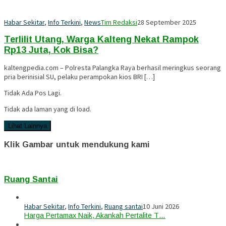
Habar Sekitar
,
Info Terkini
,
News
Tim Redaksi
28 September 2025
Terlilit Utang, Warga Kalteng Nekat Rampok
Rp13 Juta, Kok Bisa?
kaltengpedia.com – Polresta Palangka Raya berhasil meringkus seorang
pria berinisial SU, pelaku perampokan kios BRI […]
Tidak Ada Pos Lagi.
Tidak ada laman yang di load.
Lihat Lainnya
Klik Gambar untuk mendukung kami
Ruang Santai
Habar Sekitar
,
Info Terkini
,
Ruang santai
10 Juni 2026
Harga Pertamax Naik, Akankah Pertalite T…