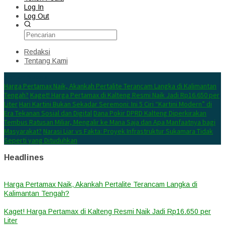
Log In
Log Out
Redaksi
Tentang Kami
Konten Spesial
Harga Pertamax Naik, Akankah Pertalite Terancam Langka di Kalimantan
Tengah?
Kaget! Harga Pertamax di Kalteng Resmi Naik Jadi Rp16.650 per
Liter
Hari Kartini Bukan Sekadar Seremoni: Ini 5 Ciri “Kartini Modern” di
Era Tekanan Sosial dan Digital
Dana Pokir DPRD Kalteng Diperkirakan
Tembus Ratusan Miliar, Mengalir ke Mana Saja dan Apa Manfaatnya bagi
Masyarakat?
Narasi Liar vs Fakta: Proyek Infrastruktur Sukamara Tidak
Seperti yang Dituduhkan
Headlines
Harga Pertamax Naik, Akankah Pertalite Terancam Langka di
Kalimantan Tengah?
Kaget! Harga Pertamax di Kalteng Resmi Naik Jadi Rp16.650 per
Liter