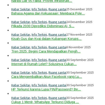
Narasi Liar vs Fakta: Proyek Infrastrukt…
Habar Sekitar
,
Info Terkini
,
Ruang santai
25 Desember 2025
Bahasa Agama dan Kekuasaan: Membaca Pole…
Habar Sekitar
,
Info Terkini
,
Ruang santai
24 Desember 2025
Pilkada 2030 Diprediksi Didominasi AI, S…
Habar Sekitar
,
Info Terkini
,
Ruang santai
27 November 2025
Kisah Gus dan Kyai dalam Kubangan Korups…
Habar Sekitar
,
Info Terkini
,
Ruang santai
6 November 2025
Tren 2025: Begini Cara Mendapatkan Pengh…
Habar Sekitar
,
Info Terkini
,
Ruang santai
30 September 2025
Internet di Rumah Lelet? Solusinya Cukup…
Habar Sekitar
,
Info Terkini
,
Ruang santai
30 September 2025
Cara Mengembalikan Akun Facebook yang Lu…
Habar Sekitar
,
Info Terkini
,
Ruang santai
30 September 2025
HP Terkunci karena Lupa PIN/Password? Be…
Habar Sekitar
,
Info Terkini
,
Ruang santai
30 September 2025
Cukup 1 Menit, WhatsApp Terkunci Diduga …