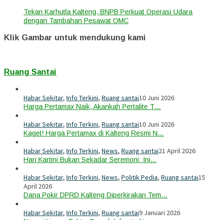
Tekan Karhutla Kalteng, BNPB Perkuat Operasi Udara
dengan Tambahan Pesawat OMC
Klik Gambar untuk mendukung kami
Ruang Santai
Habar Sekitar
,
Info Terkini
,
Ruang santai
10 Juni 2026
Harga Pertamax Naik, Akankah Pertalite T…
Habar Sekitar
,
Info Terkini
,
Ruang santai
10 Juni 2026
Kaget! Harga Pertamax di Kalteng Resmi N…
Habar Sekitar
,
Info Terkini
,
News
,
Ruang santai
21 April 2026
Hari Kartini Bukan Sekadar Seremoni: Ini…
Habar Sekitar
,
Info Terkini
,
News
,
Politik Pedia
,
Ruang santai
15
April 2026
Dana Pokir DPRD Kalteng Diperkirakan Tem…
Habar Sekitar
,
Info Terkini
,
Ruang santai
9 Januari 2026