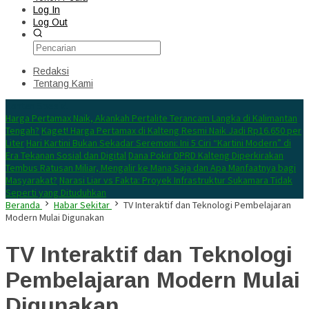
Log In
Log Out
Redaksi
Tentang Kami
Konten Spesial
Harga Pertamax Naik, Akankah Pertalite Terancam Langka di Kalimantan
Tengah?
Kaget! Harga Pertamax di Kalteng Resmi Naik Jadi Rp16.650 per
Liter
Hari Kartini Bukan Sekadar Seremoni: Ini 5 Ciri “Kartini Modern” di
Era Tekanan Sosial dan Digital
Dana Pokir DPRD Kalteng Diperkirakan
Tembus Ratusan Miliar, Mengalir ke Mana Saja dan Apa Manfaatnya bagi
Masyarakat?
Narasi Liar vs Fakta: Proyek Infrastruktur Sukamara Tidak
Seperti yang Dituduhkan
Beranda
Habar Sekitar
TV Interaktif dan Teknologi Pembelajaran
Modern Mulai Digunakan
TV Interaktif dan Teknologi
Pembelajaran Modern Mulai
Digunakan