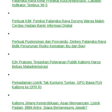
Palangka Raya Kejar Predikat Kota Antikorupsi, Capaian
Indikator Tembus 96,5
Perkuat KIM, Pemkot Palangka Raya Dorong Warga Makin
Cerdas Hadapi Banjir Informasi Digital
Perkuat Puskesmas dan Posyandu, Dinkes Palangka Raya
Bidik Penurunan Risiko Kematian Ibu dan Bayi
Edy Pratowo Tegaskan Pelayanan Publik Kalteng Harus
Bebas Maladministrasi
Pemadaman Listrik Tak Kunjung Tuntas, GPG Bawa PLN
Kalteng ke DPR RI
Kalteng Jelang Kemerdekaan: Asap Mengancam, Listrik
Padam, BBM Antre, Siapa Bertanggung Jawab?