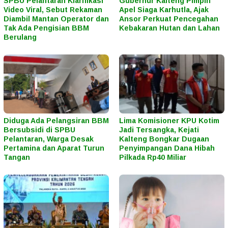
SPBU Pelantaran Klarifikasi
Gubernur Kalteng Pimpin
Video Viral, Sebut Rekaman
Apel Siaga Karhutla, Ajak
Diambil Mantan Operator dan
Ansor Perkuat Pencegahan
Tak Ada Pengisian BBM
Kebakaran Hutan dan Lahan
Berulang
Diduga Ada Pelangsiran BBM
Lima Komisioner KPU Kotim
Bersubsidi di SPBU
Jadi Tersangka, Kejati
Pelantaran, Warga Desak
Kalteng Bongkar Dugaan
Pertamina dan Aparat Turun
Penyimpangan Dana Hibah
Tangan
Pilkada Rp40 Miliar