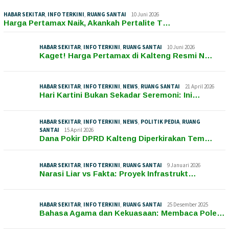
HABAR SEKITAR
,
INFO TERKINI
,
RUANG SANTAI
10 Juni 2026
Harga Pertamax Naik, Akankah Pertalite T…
HABAR SEKITAR
,
INFO TERKINI
,
RUANG SANTAI
10 Juni 2026
Kaget! Harga Pertamax di Kalteng Resmi N…
HABAR SEKITAR
,
INFO TERKINI
,
NEWS
,
RUANG SANTAI
21 April 2026
Hari Kartini Bukan Sekadar Seremoni: Ini…
HABAR SEKITAR
,
INFO TERKINI
,
NEWS
,
POLITIK PEDIA
,
RUANG
SANTAI
15 April 2026
Dana Pokir DPRD Kalteng Diperkirakan Tem…
HABAR SEKITAR
,
INFO TERKINI
,
RUANG SANTAI
9 Januari 2026
Narasi Liar vs Fakta: Proyek Infrastrukt…
HABAR SEKITAR
,
INFO TERKINI
,
RUANG SANTAI
25 Desember 2025
Bahasa Agama dan Kekuasaan: Membaca Pole…