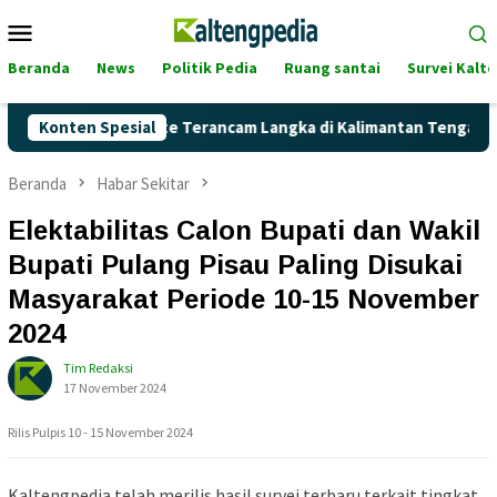
Loncat
Menu
ke
Mobile
konten
Beranda
News
Politik Pedia
Ruang santai
Survei Kalt
kah Pertalite Terancam Langka di Kalimantan Tengah?
Konten Spesial
Ka
Beranda
Habar Sekitar
Elektabilitas Calon Bupati dan Wakil
Bupati Pulang Pisau Paling Disukai
Masyarakat Periode 10-15 November
2024
Tim Redaksi
17 November 2024
Rilis Pulpis 10 - 15 November 2024
Kaltengpedia telah merilis hasil survei terbaru terkait tingkat