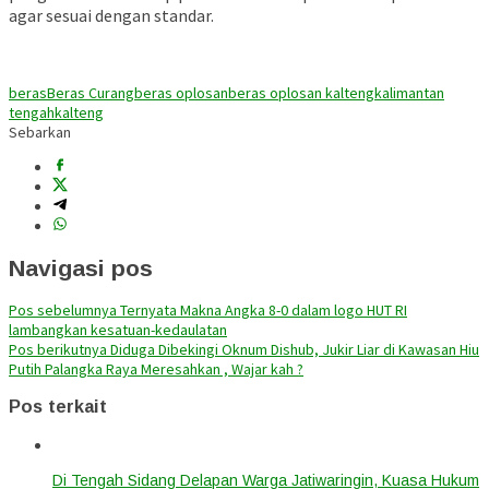
agar sesuai dengan standar.
beras
Beras Curang
beras oplosan
beras oplosan kalteng
kalimantan
tengah
kalteng
Sebarkan
Navigasi pos
Pos sebelumnya
Ternyata Makna Angka 8-0 dalam logo HUT RI
lambangkan kesatuan-kedaulatan
Pos berikutnya
Diduga Dibekingi Oknum Dishub, Jukir Liar di Kawasan Hiu
Putih Palangka Raya Meresahkan , Wajar kah ?
Pos terkait
Di Tengah Sidang Delapan Warga Jatiwaringin, Kuasa Hukum