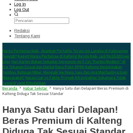
Log In
Log Out
Redaksi
Tentang Kami
Konten Spesial
Harga Pertamax Naik, Akankah Pertalite Terancam Langka di Kalimantan
Tengah?
Kaget! Harga Pertamax di Kalteng Resmi Naik Jadi Rp16.650 per
Liter
Hari Kartini Bukan Sekadar Seremoni: Ini 5 Ciri “Kartini Modern” di
Era Tekanan Sosial dan Digital
Dana Pokir DPRD Kalteng Diperkirakan
Tembus Ratusan Miliar, Mengalir ke Mana Saja dan Apa Manfaatnya bagi
Masyarakat?
Narasi Liar vs Fakta: Proyek Infrastruktur Sukamara Tidak
Seperti yang Dituduhkan
Beranda
Habar Sekitar
Hanya Satu dari Delapan! Beras Premium di
Kalteng Diduga Tak Sesuai Standar
Hanya Satu dari Delapan!
Beras Premium di Kalteng
Diduga Tak Sesuai Standar