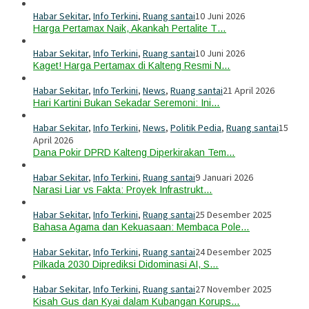
Habar Sekitar
,
Info Terkini
,
Ruang santai
10 Juni 2026
Harga Pertamax Naik, Akankah Pertalite T…
Habar Sekitar
,
Info Terkini
,
Ruang santai
10 Juni 2026
Kaget! Harga Pertamax di Kalteng Resmi N…
Habar Sekitar
,
Info Terkini
,
News
,
Ruang santai
21 April 2026
Hari Kartini Bukan Sekadar Seremoni: Ini…
Habar Sekitar
,
Info Terkini
,
News
,
Politik Pedia
,
Ruang santai
15
April 2026
Dana Pokir DPRD Kalteng Diperkirakan Tem…
Habar Sekitar
,
Info Terkini
,
Ruang santai
9 Januari 2026
Narasi Liar vs Fakta: Proyek Infrastrukt…
Habar Sekitar
,
Info Terkini
,
Ruang santai
25 Desember 2025
Bahasa Agama dan Kekuasaan: Membaca Pole…
Habar Sekitar
,
Info Terkini
,
Ruang santai
24 Desember 2025
Pilkada 2030 Diprediksi Didominasi AI, S…
Habar Sekitar
,
Info Terkini
,
Ruang santai
27 November 2025
Kisah Gus dan Kyai dalam Kubangan Korups…