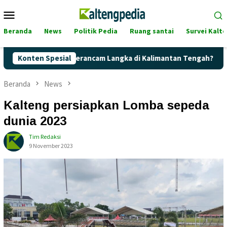
Loncat
Menu
ke
Mobile
konten
Beranda
News
Politik Pedia
Ruang santai
Survei Kalt
Pertalite Terancam Langka di Kalimantan Tengah?
Konten Spesial
Kaget!
Beranda
News
Kalteng persiapkan Lomba sepeda
dunia 2023
Tim Redaksi
9 November 2023