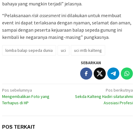
bahaya yang mungkin terjadi” jelasnya.
“Pelaksanaan
risk assesment
ini dilakukan untuk membuat
event ini dapat terlaksana dengan nyaman, selamat dan aman,
sampai dengan peserta kejuaraan balap sepeda gunung ini
kembali ke negaranya masing-masing” pungkasnya.
lomba balap sepeda dunia
uci
uci mtb kalteng
SEBARKAN
Navigasi
Pos sebelumnya
Pos berikutnya
Mengembalikan Foto yang
Sekda Kalteng Hadiri silaturahmi
pos
Terhapus di HP
Asosiasi Profesi
POS TERKAIT