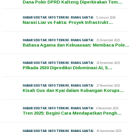
Dana Pokir DPRD Kalteng Diperkirakan Tem…
HABAR SEKITAR
,
INFO TERKINI
,
RUANG SANTAI
9 Januari 2026
Narasi Liar vs Fakta: Proyek Infrastrukt…
HABAR SEKITAR
,
INFO TERKINI
,
RUANG SANTAI
25 Desember 2025
Bahasa Agama dan Kekuasaan: Membaca Pole…
HABAR SEKITAR
,
INFO TERKINI
,
RUANG SANTAI
24 Desember 2025
Pilkada 2030 Diprediksi Didominasi AI, S…
HABAR SEKITAR
,
INFO TERKINI
,
RUANG SANTAI
27 November 2025
Kisah Gus dan Kyai dalam Kubangan Korups…
HABAR SEKITAR
,
INFO TERKINI
,
RUANG SANTAI
6 November 2025
Tren 2025: Begini Cara Mendapatkan Pengh…
HABAR SEKITAR
,
INFO TERKINI
,
RUANG SANTAI
30 September 2025