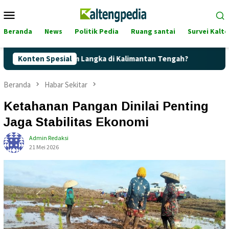
Loncat
Menu
ke
Mobile
konten
Beranda
News
Politik Pedia
Ruang santai
Survei Kalt
te Terancam Langka di Kalimantan Tengah?
Konten Spesial
Kaget! Harga 
Beranda
Habar Sekitar
Ketahanan Pangan Dinilai Penting
Jaga Stabilitas Ekonomi
Admin Redaksi
21 Mei 2026