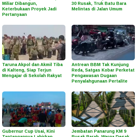
Miliar Dibangun,
30 Rusak, Truk Batu Bara
Keterbukaan Proyek Jadi
Melintas di Jalan Umum
Pertanyaan
Taruna Akpol dan Akmil Tiba
Antrean BBM Tak Kunjung
di Kalteng, Siap Terjun
Reda, Satgas Kobar Perketat
Mengajar di Sekolah Rakyat
Pengawasan Dugaan
Penyalahgunaan Pertalite
Gubernur Cup Usai, Kini
Jembatan Panarung KM 9
Tantangannya Lahirkan
Rusak Parah, Warga Desak