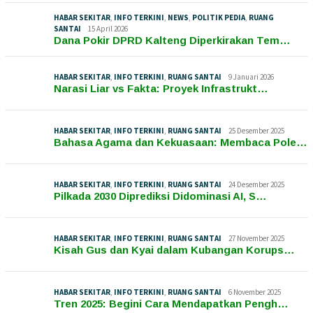
HABAR SEKITAR
,
INFO TERKINI
,
NEWS
,
POLITIK PEDIA
,
RUANG
SANTAI
15 April 2026
Dana Pokir DPRD Kalteng Diperkirakan Tem…
HABAR SEKITAR
,
INFO TERKINI
,
RUANG SANTAI
9 Januari 2026
Narasi Liar vs Fakta: Proyek Infrastrukt…
HABAR SEKITAR
,
INFO TERKINI
,
RUANG SANTAI
25 Desember 2025
Bahasa Agama dan Kekuasaan: Membaca Pole…
HABAR SEKITAR
,
INFO TERKINI
,
RUANG SANTAI
24 Desember 2025
Pilkada 2030 Diprediksi Didominasi AI, S…
HABAR SEKITAR
,
INFO TERKINI
,
RUANG SANTAI
27 November 2025
Kisah Gus dan Kyai dalam Kubangan Korups…
HABAR SEKITAR
,
INFO TERKINI
,
RUANG SANTAI
6 November 2025
Tren 2025: Begini Cara Mendapatkan Pengh…