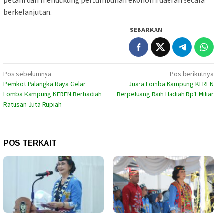
petani dan mendukung pertumbuhan ekonomi daerah secara
berkelanjutan.
SEBARKAN
Navigasi
Pos sebelumnya
Pos berikutnya
Pemkot Palangka Raya Gelar
Juara Lomba Kampung KEREN
pos
Lomba Kampung KEREN Berhadiah
Berpeluang Raih Hadiah Rp1 Miliar
Ratusan Juta Rupiah
POS TERKAIT