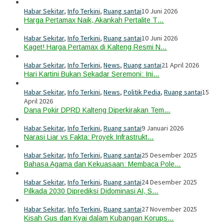
Habar Sekitar
,
Info Terkini
,
Ruang santai
10 Juni 2026
Harga Pertamax Naik, Akankah Pertalite T…
Habar Sekitar
,
Info Terkini
,
Ruang santai
10 Juni 2026
Kaget! Harga Pertamax di Kalteng Resmi N…
Habar Sekitar
,
Info Terkini
,
News
,
Ruang santai
21 April 2026
Hari Kartini Bukan Sekadar Seremoni: Ini…
Habar Sekitar
,
Info Terkini
,
News
,
Politik Pedia
,
Ruang santai
15
April 2026
Dana Pokir DPRD Kalteng Diperkirakan Tem…
Habar Sekitar
,
Info Terkini
,
Ruang santai
9 Januari 2026
Narasi Liar vs Fakta: Proyek Infrastrukt…
Habar Sekitar
,
Info Terkini
,
Ruang santai
25 Desember 2025
Bahasa Agama dan Kekuasaan: Membaca Pole…
Habar Sekitar
,
Info Terkini
,
Ruang santai
24 Desember 2025
Pilkada 2030 Diprediksi Didominasi AI, S…
Habar Sekitar
,
Info Terkini
,
Ruang santai
27 November 2025
Kisah Gus dan Kyai dalam Kubangan Korups…