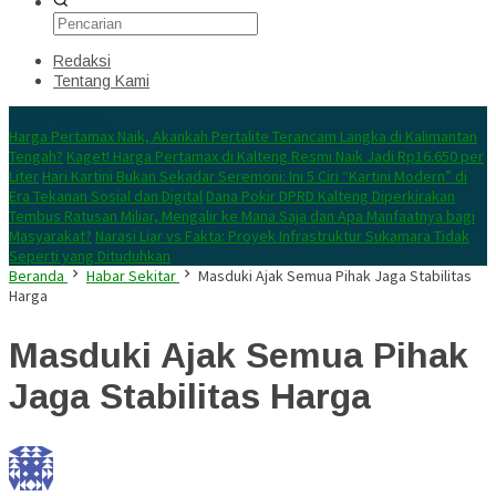
Redaksi
Tentang Kami
Konten Spesial
Harga Pertamax Naik, Akankah Pertalite Terancam Langka di Kalimantan
Tengah?
Kaget! Harga Pertamax di Kalteng Resmi Naik Jadi Rp16.650 per
Liter
Hari Kartini Bukan Sekadar Seremoni: Ini 5 Ciri “Kartini Modern” di
Era Tekanan Sosial dan Digital
Dana Pokir DPRD Kalteng Diperkirakan
Tembus Ratusan Miliar, Mengalir ke Mana Saja dan Apa Manfaatnya bagi
Masyarakat?
Narasi Liar vs Fakta: Proyek Infrastruktur Sukamara Tidak
Seperti yang Dituduhkan
Beranda
Habar Sekitar
Masduki Ajak Semua Pihak Jaga Stabilitas
Harga
Masduki Ajak Semua Pihak
Jaga Stabilitas Harga