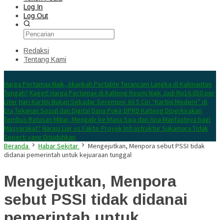
Log In
Log Out
Redaksi
Tentang Kami
Konten Spesial
Harga Pertamax Naik, Akankah Pertalite Terancam Langka di Kalimantan
Tengah?
Kaget! Harga Pertamax di Kalteng Resmi Naik Jadi Rp16.650 per
Liter
Hari Kartini Bukan Sekadar Seremoni: Ini 5 Ciri “Kartini Modern” di
Era Tekanan Sosial dan Digital
Dana Pokir DPRD Kalteng Diperkirakan
Tembus Ratusan Miliar, Mengalir ke Mana Saja dan Apa Manfaatnya bagi
Masyarakat?
Narasi Liar vs Fakta: Proyek Infrastruktur Sukamara Tidak
Seperti yang Dituduhkan
Beranda
Habar Sekitar
Mengejutkan, Menpora sebut PSSI tidak
didanai pemerintah untuk kejuaraan tunggal
Mengejutkan, Menpora
sebut PSSI tidak didanai
pemerintah untuk