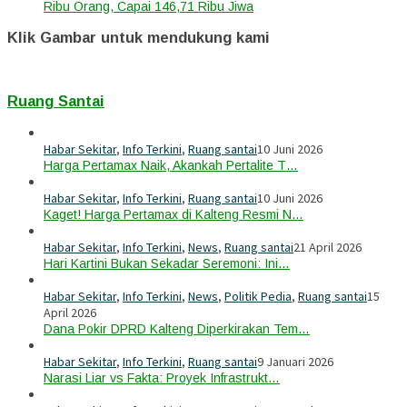
Ribu Orang, Capai 146,71 Ribu Jiwa
Klik Gambar untuk mendukung kami
Ruang Santai
Habar Sekitar
,
Info Terkini
,
Ruang santai
10 Juni 2026
Harga Pertamax Naik, Akankah Pertalite T…
Habar Sekitar
,
Info Terkini
,
Ruang santai
10 Juni 2026
Kaget! Harga Pertamax di Kalteng Resmi N…
Habar Sekitar
,
Info Terkini
,
News
,
Ruang santai
21 April 2026
Hari Kartini Bukan Sekadar Seremoni: Ini…
Habar Sekitar
,
Info Terkini
,
News
,
Politik Pedia
,
Ruang santai
15
April 2026
Dana Pokir DPRD Kalteng Diperkirakan Tem…
Habar Sekitar
,
Info Terkini
,
Ruang santai
9 Januari 2026
Narasi Liar vs Fakta: Proyek Infrastrukt…