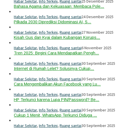
Habar Sekitar
,
Info Terkini
,
Ruang santai
25 Desember 2025
Bahasa Agama dan Kekuasaan: Membaca Pole…
Habar Sekitar
,
Info Terkini
,
Ruang santai
24 Desember 2025
Pilkada 2030 Diprediksi Didominasi AI, S…
Habar Sekitar
,
Info Terkini
,
Ruang santai
27 November 2025
Kisah Gus dan Kyai dalam Kubangan Korups…
Habar Sekitar
,
Info Terkini
,
Ruang santai
6 November 2025
Tren 2025: Begini Cara Mendapatkan Pengh…
Habar Sekitar
,
Info Terkini
,
Ruang santai
30 September 2025
Internet di Rumah Lelet? Solusinya Cukup…
Habar Sekitar
,
Info Terkini
,
Ruang santai
30 September 2025
Cara Mengembalikan Akun Facebook yang Lu…
Habar Sekitar
,
Info Terkini
,
Ruang santai
30 September 2025
HP Terkunci karena Lupa PIN/Password? Be…
Habar Sekitar
,
Info Terkini
,
Ruang santai
30 September 2025
Cukup 1 Menit, WhatsApp Terkunci Diduga …
Habar Sekitar
,
Info Terkini
,
Ruang santai
30 September 2025