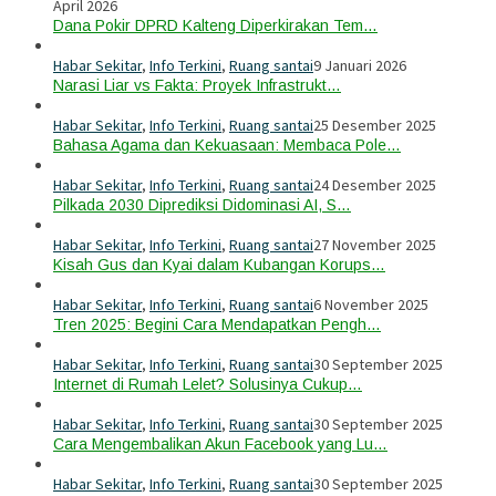
April 2026
Dana Pokir DPRD Kalteng Diperkirakan Tem…
Habar Sekitar
,
Info Terkini
,
Ruang santai
9 Januari 2026
Narasi Liar vs Fakta: Proyek Infrastrukt…
Habar Sekitar
,
Info Terkini
,
Ruang santai
25 Desember 2025
Bahasa Agama dan Kekuasaan: Membaca Pole…
Habar Sekitar
,
Info Terkini
,
Ruang santai
24 Desember 2025
Pilkada 2030 Diprediksi Didominasi AI, S…
Habar Sekitar
,
Info Terkini
,
Ruang santai
27 November 2025
Kisah Gus dan Kyai dalam Kubangan Korups…
Habar Sekitar
,
Info Terkini
,
Ruang santai
6 November 2025
Tren 2025: Begini Cara Mendapatkan Pengh…
Habar Sekitar
,
Info Terkini
,
Ruang santai
30 September 2025
Internet di Rumah Lelet? Solusinya Cukup…
Habar Sekitar
,
Info Terkini
,
Ruang santai
30 September 2025
Cara Mengembalikan Akun Facebook yang Lu…
Habar Sekitar
,
Info Terkini
,
Ruang santai
30 September 2025