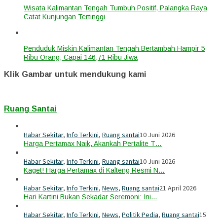
Wisata Kalimantan Tengah Tumbuh Positif, Palangka Raya
Catat Kunjungan Tertinggi
Penduduk Miskin Kalimantan Tengah Bertambah Hampir 5
Ribu Orang, Capai 146,71 Ribu Jiwa
Klik Gambar untuk mendukung kami
Ruang Santai
Habar Sekitar
,
Info Terkini
,
Ruang santai
10 Juni 2026
Harga Pertamax Naik, Akankah Pertalite T…
Habar Sekitar
,
Info Terkini
,
Ruang santai
10 Juni 2026
Kaget! Harga Pertamax di Kalteng Resmi N…
Habar Sekitar
,
Info Terkini
,
News
,
Ruang santai
21 April 2026
Hari Kartini Bukan Sekadar Seremoni: Ini…
Habar Sekitar
,
Info Terkini
,
News
,
Politik Pedia
,
Ruang santai
15