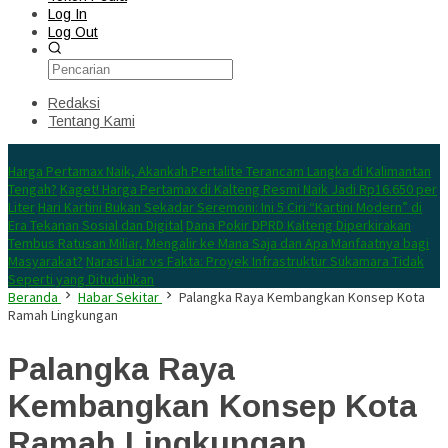
Log In
Log Out
Redaksi
Tentang Kami
Konten Spesial
Harga Pertamax Naik, Akankah Pertalite Terancam Langka di Kalimantan
Tengah?
Kaget! Harga Pertamax di Kalteng Resmi Naik Jadi Rp16.650 per
Liter
Hari Kartini Bukan Sekadar Seremoni: Ini 5 Ciri “Kartini Modern” di
Era Tekanan Sosial dan Digital
Dana Pokir DPRD Kalteng Diperkirakan
Tembus Ratusan Miliar, Mengalir ke Mana Saja dan Apa Manfaatnya bagi
Masyarakat?
Narasi Liar vs Fakta: Proyek Infrastruktur Sukamara Tidak
Seperti yang Dituduhkan
Beranda
Habar Sekitar
Palangka Raya Kembangkan Konsep Kota
Ramah Lingkungan
Palangka Raya
Kembangkan Konsep Kota
Ramah Lingkungan