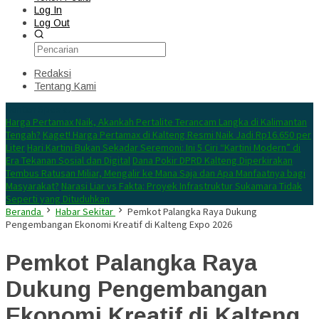
Log In
Log Out
Redaksi
Tentang Kami
Konten Spesial
Harga Pertamax Naik, Akankah Pertalite Terancam Langka di Kalimantan
Tengah?
Kaget! Harga Pertamax di Kalteng Resmi Naik Jadi Rp16.650 per
Liter
Hari Kartini Bukan Sekadar Seremoni: Ini 5 Ciri “Kartini Modern” di
Era Tekanan Sosial dan Digital
Dana Pokir DPRD Kalteng Diperkirakan
Tembus Ratusan Miliar, Mengalir ke Mana Saja dan Apa Manfaatnya bagi
Masyarakat?
Narasi Liar vs Fakta: Proyek Infrastruktur Sukamara Tidak
Seperti yang Dituduhkan
Beranda
Habar Sekitar
Pemkot Palangka Raya Dukung
Pengembangan Ekonomi Kreatif di Kalteng Expo 2026
Pemkot Palangka Raya
Dukung Pengembangan
Ekonomi Kreatif di Kalteng