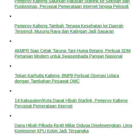
Pemprov Kalteng Salurkan Ratusan Starlink ke Sekolah dan
Puskesmas, Percepat Pemerataan Internet hingga Pelosok
Pemprov Kalteng Tambah Tenaga Kesehatan ke Daerah
Terpencil, Murung Raya dan Katingan Jadi Sasaran
AKMPR Siap Cetak Taruna Tani Huma Betang, Perkuat SDM
Pertanian Modern untuk Swasembada Pangan Nasional
Tekan Karhutla Kalteng, BNPB Perkuat Operasi Udara
dengan Tambahan Pesawat OMC
14 Kabupaten/Kota Dapat Hibah Starlink, Pemprov Kalteng
Percepat Pemerataan Internet
Dana Hibah Pilkada Rp40 Miliar Diduga Diselewengkan, Lima
Komisioner KPU Kotim Jadi Tersangka