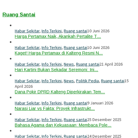
Ruang Santai
Habar Sekitar
,
Info Terkini
,
Ruang santai
10 Juni 2026
Harga Pertamax Naik, Akankah Pertalite T…
Habar Sekitar
,
Info Terkini
,
Ruang santai
10 Juni 2026
Kaget! Harga Pertamax di Kalteng Resmi N…
Habar Sekitar
,
Info Terkini
,
News
,
Ruang santai
21 April 2026
Hari Kartini Bukan Sekadar Seremoni: Ini…
Habar Sekitar
,
Info Terkini
,
News
,
Politik Pedia
,
Ruang santai
15
April 2026
Dana Pokir DPRD Kalteng Diperkirakan Tem…
Habar Sekitar
,
Info Terkini
,
Ruang santai
9 Januari 2026
Narasi Liar vs Fakta: Proyek Infrastrukt…
Habar Sekitar
,
Info Terkini
,
Ruang santai
25 Desember 2025
Bahasa Agama dan Kekuasaan: Membaca Pole…
Habar Sekitar
,
Info Terkini
,
Ruang santai
24 Desember 2025