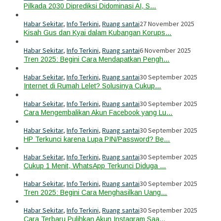
Pilkada 2030 Diprediksi Didominasi AI, S…
Habar Sekitar
,
Info Terkini
,
Ruang santai
27 November 2025
Kisah Gus dan Kyai dalam Kubangan Korups…
Habar Sekitar
,
Info Terkini
,
Ruang santai
6 November 2025
Tren 2025: Begini Cara Mendapatkan Pengh…
Habar Sekitar
,
Info Terkini
,
Ruang santai
30 September 2025
Internet di Rumah Lelet? Solusinya Cukup…
Habar Sekitar
,
Info Terkini
,
Ruang santai
30 September 2025
Cara Mengembalikan Akun Facebook yang Lu…
Habar Sekitar
,
Info Terkini
,
Ruang santai
30 September 2025
HP Terkunci karena Lupa PIN/Password? Be…
Habar Sekitar
,
Info Terkini
,
Ruang santai
30 September 2025
Cukup 1 Menit, WhatsApp Terkunci Diduga …
Habar Sekitar
,
Info Terkini
,
Ruang santai
30 September 2025
Tren 2025: Begini Cara Menghasilkan Uang…
Habar Sekitar
,
Info Terkini
,
Ruang santai
30 September 2025
Cara Terbaru Pulihkan Akun Instagram Saa…