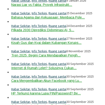
Habar Sekitar
,
Info Terkini
,
Ruang santai
9 Januari 2026
Narasi Liar vs Fakta: Proyek Infrastrukt…
Habar Sekitar
,
Info Terkini
,
Ruang santai
25 Desember 2025
Bahasa Agama dan Kekuasaan: Membaca Pole…
Habar Sekitar
,
Info Terkini
,
Ruang santai
24 Desember 2025
Pilkada 2030 Diprediksi Didominasi AI, S…
Habar Sekitar
,
Info Terkini
,
Ruang santai
27 November 2025
Kisah Gus dan Kyai dalam Kubangan Korups…
Habar Sekitar
,
Info Terkini
,
Ruang santai
6 November 2025
Tren 2025: Begini Cara Mendapatkan Pengh…
Habar Sekitar
,
Info Terkini
,
Ruang santai
30 September 2025
Internet di Rumah Lelet? Solusinya Cukup…
Habar Sekitar
,
Info Terkini
,
Ruang santai
30 September 2025
Cara Mengembalikan Akun Facebook yang Lu…
Habar Sekitar
,
Info Terkini
,
Ruang santai
30 September 2025
HP Terkunci karena Lupa PIN/Password? Be…
Habar Sekitar
,
Info Terkini
,
Ruang santai
30 September 2025