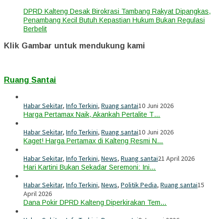
DPRD Kalteng Desak Birokrasi Tambang Rakyat Dipangkas,
Penambang Kecil Butuh Kepastian Hukum Bukan Regulasi
Berbelit
Klik Gambar untuk mendukung kami
Ruang Santai
Habar Sekitar
,
Info Terkini
,
Ruang santai
10 Juni 2026
Harga Pertamax Naik, Akankah Pertalite T…
Habar Sekitar
,
Info Terkini
,
Ruang santai
10 Juni 2026
Kaget! Harga Pertamax di Kalteng Resmi N…
Habar Sekitar
,
Info Terkini
,
News
,
Ruang santai
21 April 2026
Hari Kartini Bukan Sekadar Seremoni: Ini…
Habar Sekitar
,
Info Terkini
,
News
,
Politik Pedia
,
Ruang santai
15
April 2026
Dana Pokir DPRD Kalteng Diperkirakan Tem…