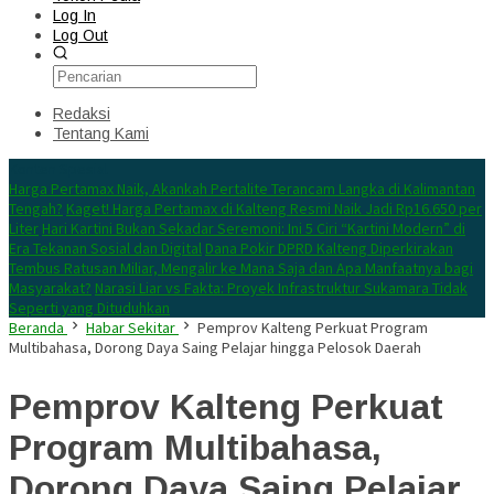
Log In
Log Out
Redaksi
Tentang Kami
Konten Spesial
Harga Pertamax Naik, Akankah Pertalite Terancam Langka di Kalimantan
Tengah?
Kaget! Harga Pertamax di Kalteng Resmi Naik Jadi Rp16.650 per
Liter
Hari Kartini Bukan Sekadar Seremoni: Ini 5 Ciri “Kartini Modern” di
Era Tekanan Sosial dan Digital
Dana Pokir DPRD Kalteng Diperkirakan
Tembus Ratusan Miliar, Mengalir ke Mana Saja dan Apa Manfaatnya bagi
Masyarakat?
Narasi Liar vs Fakta: Proyek Infrastruktur Sukamara Tidak
Seperti yang Dituduhkan
Beranda
Habar Sekitar
Pemprov Kalteng Perkuat Program
Multibahasa, Dorong Daya Saing Pelajar hingga Pelosok Daerah
Pemprov Kalteng Perkuat
Program Multibahasa,
Dorong Daya Saing Pelajar