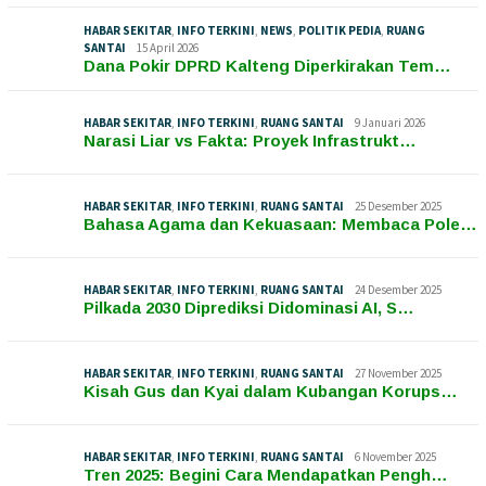
HABAR SEKITAR
,
INFO TERKINI
,
NEWS
,
POLITIK PEDIA
,
RUANG
SANTAI
15 April 2026
Dana Pokir DPRD Kalteng Diperkirakan Tem…
HABAR SEKITAR
,
INFO TERKINI
,
RUANG SANTAI
9 Januari 2026
Narasi Liar vs Fakta: Proyek Infrastrukt…
HABAR SEKITAR
,
INFO TERKINI
,
RUANG SANTAI
25 Desember 2025
Bahasa Agama dan Kekuasaan: Membaca Pole…
HABAR SEKITAR
,
INFO TERKINI
,
RUANG SANTAI
24 Desember 2025
Pilkada 2030 Diprediksi Didominasi AI, S…
HABAR SEKITAR
,
INFO TERKINI
,
RUANG SANTAI
27 November 2025
Kisah Gus dan Kyai dalam Kubangan Korups…
HABAR SEKITAR
,
INFO TERKINI
,
RUANG SANTAI
6 November 2025
Tren 2025: Begini Cara Mendapatkan Pengh…