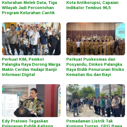
Kelurahan Melek Data, Tiga
Kota Antikorupsi, Capaian
Wilayah Jadi Percontohan
Indikator Tembus 96,5
Program Kelurahan Cantik
Perkuat KIM, Pemkot
Perkuat Puskesmas dan
Palangka Raya Dorong Warga
Posyandu, Dinkes Palangka
Makin Cerdas Hadapi Banjir
Raya Bidik Penurunan Risiko
Informasi Digital
Kematian Ibu dan Bayi
Edy Pratowo Tegaskan
Pemadaman Listrik Tak
Pelayanan Publik Kalteng
Kunjung Tuntas, GPG Bawa