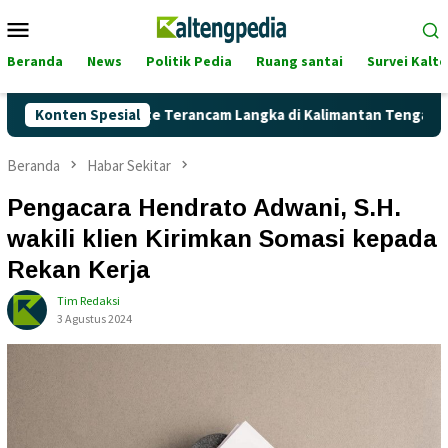
Loncat
Menu
ke
Mobile
konten
Beranda
News
Politik Pedia
Ruang santai
Survei Kalt
kah Pertalite Terancam Langka di Kalimantan Tengah?
Konten Spesial
Ka
Beranda
Habar Sekitar
Pengacara Hendrato Adwani, S.H.
wakili klien Kirimkan Somasi kepada
Rekan Kerja
Tim Redaksi
3 Agustus 2024