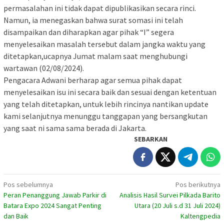
permasalahan ini tidak dapat dipublikasikan secara rinci.
Namun, ia menegaskan bahwa surat somasi ini telah
disampaikan dan diharapkan agar pihak “I” segera
menyelesaikan masalah tersebut dalam jangka waktu yang
ditetapkan,ucapnya Jumat malam saat menghubungi
wartawan (02/08/2024).
Pengacara Adwani berharap agar semua pihak dapat
menyelesaikan isu ini secara baik dan sesuai dengan ketentuan
yang telah ditetapkan, untuk lebih rincinya nantikan update
kami selanjutnya menunggu tanggapan yang bersangkutan
yang saat ni sama sama berada di Jakarta.
SEBARKAN
Navigasi
Pos sebelumnya
Pos berikutnya
Peran Penanggung Jawab Parkir di
Analisis Hasil Survei Pilkada Barito
pos
Batara Expo 2024 Sangat Penting
Utara (20 Juli s.d 31 Juli 2024)
dan Baik
Kaltengpedia